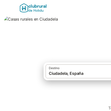
clubrural
de Holidu
Casas rurales en 
Destino
T