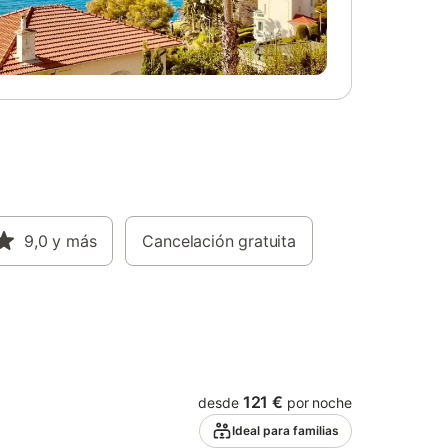
ca del
 se
.
9,0
y más
Cancelación gratuita
121 €
desde
por noche
Ideal para familias