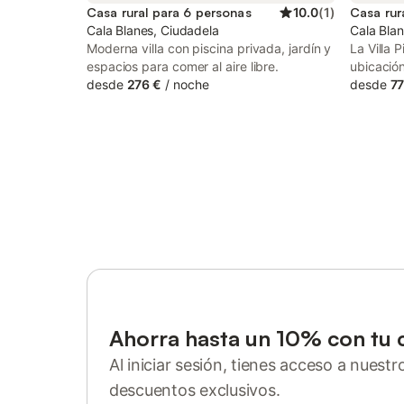
Casa rural para 6 personas
10.0
(
1
)
Casa rur
Cala Blanes, Ciudadela
Cala Bla
Moderna villa con piscina privada, jardín y
La Villa 
espacios para comer al aire libre.
ubicació
desde
276 €
/
noche
minutos a
desde
77
la playa 
solo 10 
complejo
restauran
coche! Co
combinada
encantado
refugio p
pequeñas.
acondici
dormitori
propieda
ubicación
Ahorra hasta un 10% con tu 
Blanca. 
Cala Bla
Al iniciar sesión, tienes acceso a nuest
minutos a
descuentos exclusivos.
andando e