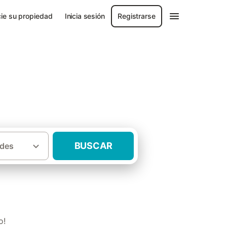
ie su propiedad
Inicia sesión
Registrarse
BUSCAR
des
·
·
ares
Menorca
Casas rurales Ciudadela
o!