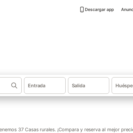
Descargar app
Anunc
Ciudadela
Entrada
Salida
Huéspe
·
Casas rurales
Islas Bale
enemos 37 Casas rurales. ¡Compara y reserva al mejor preci