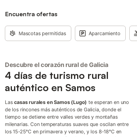
eventos. Este inmueble no dispone de
espacio práctico para
aire acondicionado ni ofrece toallas.
propiedad es para n
Encuentra ofertas
todas sus áreas y se
servicio de traslado 
ayudarle con sus plan
exterior, podrá disfrut
Mascotas permitidas
Aparcamiento
terraza y las instala
con tumbonas y sombr
para su relajación. L
un jacuzzi e instalac
bienestar. Hay aparc
Descubre el corazón rural de Galicia
en la calle y se admi
4 días de turismo rural
ubicación se encuent
centro de la ciudad, 
auténtico en Samos
Samos y de la locali
mientras que el Río S
Las actividades cerc
Las
casas rurales en Samos (Lugo)
te esperan en uno
senderismo y pesca, 
de los rincones más auténticos de Galicia, donde el
información turístic
tiempo se detiene entre valles verdes y montañas
las excursiones local
también se encuentra
milenarias. Con temperaturas suaves que oscilan entre
pie de opciones gast
los 15-25°C en primavera y verano, y los 8-18°C en