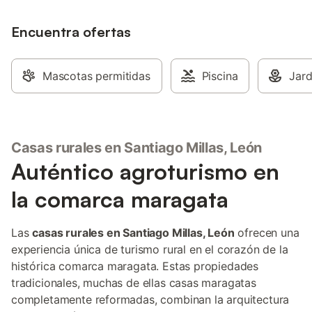
adaptado para personas con movilidad
reducida, ambos equipados con ropa
blanca, secador de pelo y botiquín.
Encuentra ofertas
Además, hay un aseo adicional. La cocina
está totalmente equipada con
electrodomésticos y utensilios
Mascotas permitidas
Piscina
Jard
necesarios. El salón-comedor dispone de
TV, DVD y equipo de música. En el
exterior, podrás disfrutar de un patio
ajardinado con cenador, barbacoa y
muebles de jardín, ideal para comidas al
Casas rurales en Santiago Millas, León
aire libre. La casa dispone de calefacción
Auténtico agroturismo en
en todas las estancias, juegos de mesa,
bicicletas y juegos tradicionales. Su
la comarca maragata
ubicación privilegiada en plena
Maragatería leonesa es perfecta para
descubrir el Camino de Santiago, la
Las
casas rurales en Santiago Millas, León
ofrecen una
ciudad de Astorga con su Palacio de
experiencia única de turismo rural en el corazón de la
Gaudí y los paisajes de montaña de la
histórica comarca maragata. Estas propiedades
comarca.
tradicionales, muchas de ellas casas maragatas
completamente reformadas, combinan la arquitectura