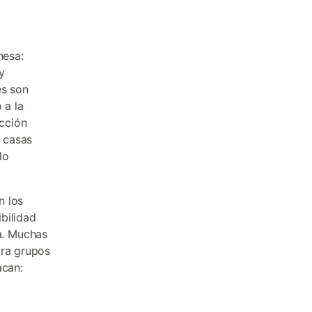
nesa:
y
es son
 a la
cción
r casas
lo
n los
bilidad
a. Muchas
ara grupos
acan: