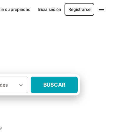
ie su propiedad
Inicia sesión
Registrarse
BUSCAR
des
·
uropa
Casas rurales Posada de Valdeón
!