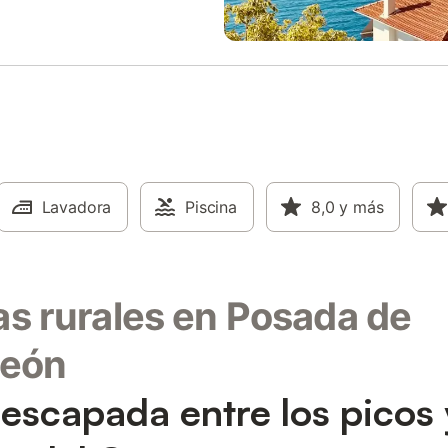
iento de esta propiedad.
Lavadora
Piscina
8,0
y más
s rurales en Posada de
deón
escapada entre los picos 