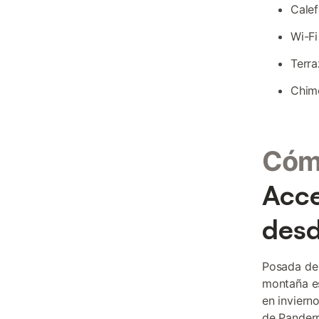
Calef
Wi-Fi
Terra
Chime
Cómo
Acce
desd
Posada de 
montaña es
en inviern
de Pander