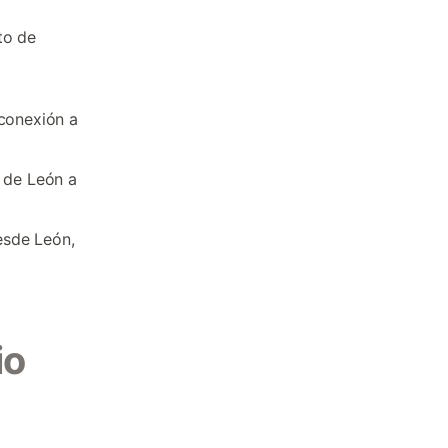
to de
 conexión a
l de León a
esde León,
io