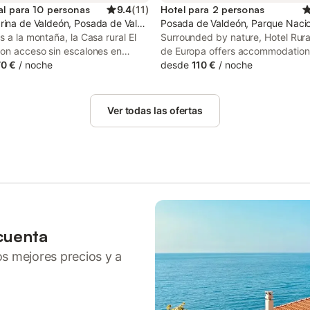
al para 10 personas
9.4
(
11
)
Hotel para 2 personas
Europa
rina de Valdeón, Posada de Valdeón
Posada de Valdeón, Parque Nacio
s a la montaña, la Casa rural El
Surrounded by nature, Hotel Rura
con acceso sin escalones en
de Europa offers accommodation 
rina de Valdeón impresiona a los
0 €
/
noche
de Valdeón, at the outskirts of P
desde
110 €
/
noche
 con sus fantásticas vistas. La
Valdeón, situated within Parque 
d de 2 plantas consta de un
de los Picos de Europa and next 
a cocina, 5 dormitorios y 3
del Cares.
Ver todas las ofertas
r lo que puede alojar a 10
 Los servicios adicionales
Wi-Fi de alta velocidad (apto
ollamadas), televisión y lavadora.
hay una cuna disponible. Este
to no dispone de: aire
nado. El alojamiento dispone de
ivado, terraza descubierta,
ubierta, balcón y barbacoa. Hay
cuenta
nto gratuito en la calle. No se
ros mejores precios y a
 mascotas, fumar ni celebrar
Este alquiler cuenta con
sticas de ahorro de luz y agua.
ilizado materiales sostenibles en