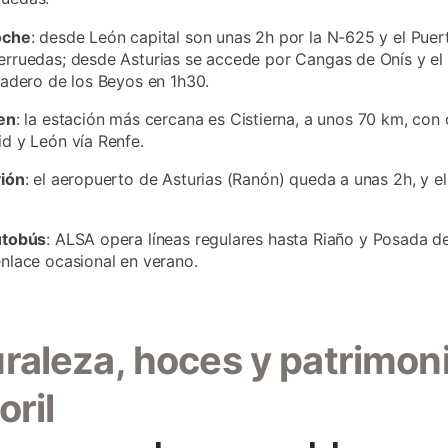
oche
: desde León capital son unas 2h por la N-625 y el Puer
rruedas; desde Asturias se accede por Cangas de Onís y el
ladero de los Beyos en 1h30.
en
: la estación más cercana es Cistierna, a unos 70 km, con
d y León vía Renfe.
vión
: el aeropuerto de Asturias (Ranón) queda a unas 2h, y e
utobús
: ALSA opera líneas regulares hasta Riaño y Posada d
nlace ocasional en verano.
raleza, hoces y patrimon
oril