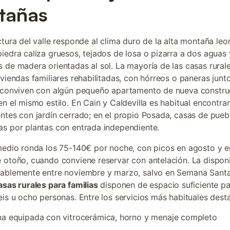
tañas
ctura del valle responde al clima duro de la alta montaña leo
iedra caliza gruesos, tejados de losa o pizarra a dos aguas 
 de madera orientadas al sol. La mayoría de las casas rural
iviendas familiares rehabilitadas, con hórreos o paneras junto
 conviven con algún pequeño apartamento de nueva constru
en el mismo estilo. En Cain y Caldevilla es habitual encontra
ntes con jardín cerrado; en el propio Posada, casas de pueb
s por plantas con entrada independiente.
medio ronda los 75-140€ por noche, con picos en agosto y e
 otoño, cuando conviene reservar con antelación. La disponi
tablemente entre noviembre y marzo, salvo en Semana Sant
asas rurales para familias
disponen de espacio suficiente p
eis u ocho personas. Entre los servicios más habituales dest
a equipada con vitrocerámica, horno y menaje completo