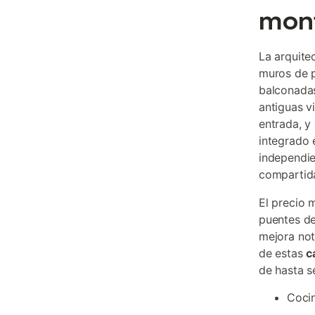
mon
La arquite
muros de p
balconadas
antiguas v
entrada, y
integrado 
independie
compartida
El precio 
puentes de
mejora no
de estas
c
de hasta s
Cocin