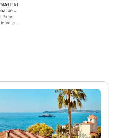
8.9
(
119
)
nal de Los Picos de Europa
l Picos
in Valle
osada de
Nacional
to Ruta