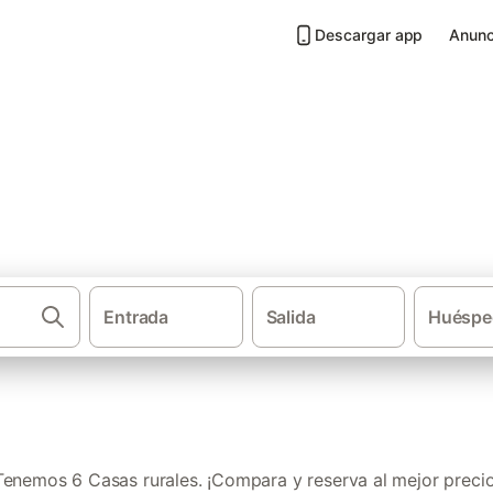
Descargar app
Anunc
Posada de Valdeón
Entrada
Salida
Huéspe
·
·
Casas rurales
Castilla y León
Parque Nacional de Los Picos de E
Tenemos 6 Casas rurales. ¡Compara y reserva al mejor precio