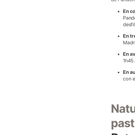
En c
Pande
desfi
En tr
Madri
En a
1h45.
En a
con e
Natu
past