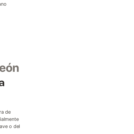
ano
deón
a
ra de
cialmente
ave o del