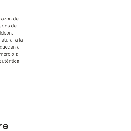
orazón de
rados de
aldeón,
atural a la
 quedan a
mercio a
uténtica,
re