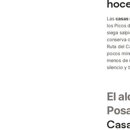
hoce
Las
casas 
los Picos 
siega salpi
conserva c
Ruta del C
pocos minu
menos de u
silencio y
El a
Posa
Casa