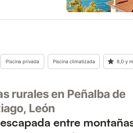
Piscina privada
Piscina climatizada
8,0
y 
s rurales en Peñalba de
iago, León
escapada entre montañas