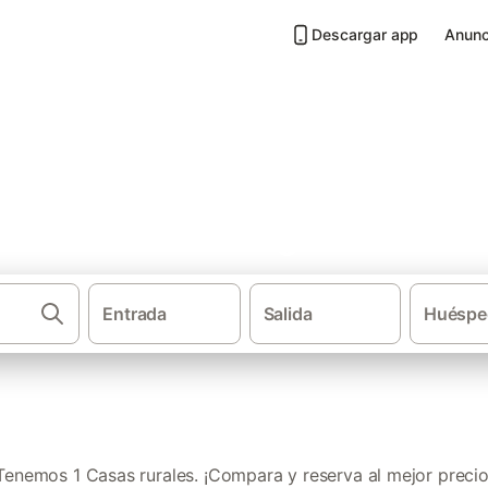
Descargar app
Anunc
Peñalba De Santiago
Entrada
Salida
Huéspe
·
·
Casas rurales
Castilla y León
Ponfer
Tenemos 1 Casas rurales. ¡Compara y reserva al mejor precio