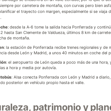
 siempre por carretera de montaña, con curvas pero bien asfa
lanificar el trayecto con margen, especialmente si se viaja 
.
oche
: desde la A-6 tome la salida hacia Ponferrada y continú
2 hasta San Clemente de Valdueza, últimos 8 km de carrete
echa de montaña.
en
: la estación de Ponferrada recibe trenes regionales y de 
ncia desde León y Madrid, a unos 40 minutos en coche del p
vión
: el aeropuerto de León queda a poco más de una hora, y
ias a hora y media por autovía.
utobús
: Alsa conecta Ponferrada con León y Madrid a diario,
ado posterior en vehículo propio hasta el valle.
raleza, patrimonio y plan