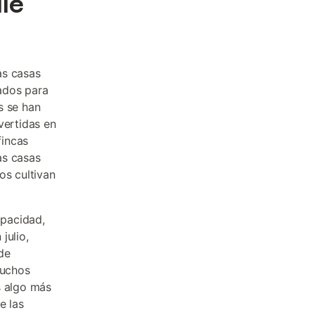
le
as casas
ados para
s se han
vertidas en
fincas
as casas
os cultivan
apacidad,
julio,
de
Muchos
s algo más
e las