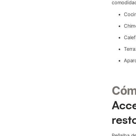
comodidad
Cocin
Chime
Calef
Terra
Aparc
Cómo
Acce
rest
Peñalba de