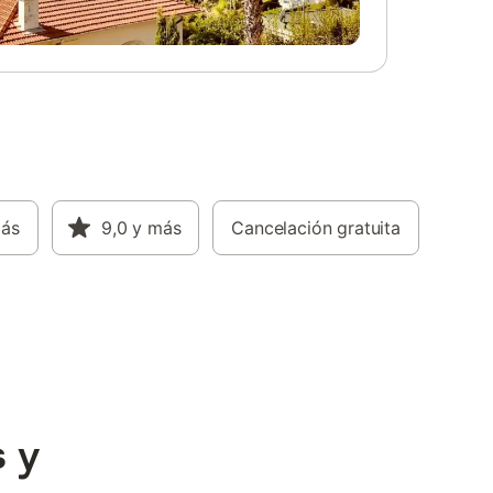
más
9,0
y más
Cancelación gratuita
 y