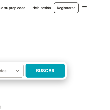
ie su propiedad
Inicia sesión
Registrarse
BUSCAR
des
·
rada
Casas rurales Peñalba De Santiago
!