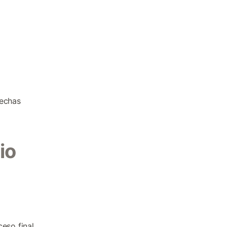
rechas
io
eso final