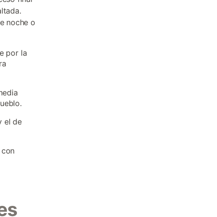
ltada.
de noche o
e por la
ra
media
ueblo.
 el de
 con
es