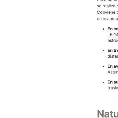
se realiza
Conviene p
en invierno
En c
LE-14
estr
En tr
dista
En a
Astur
En a
trasl
Natu