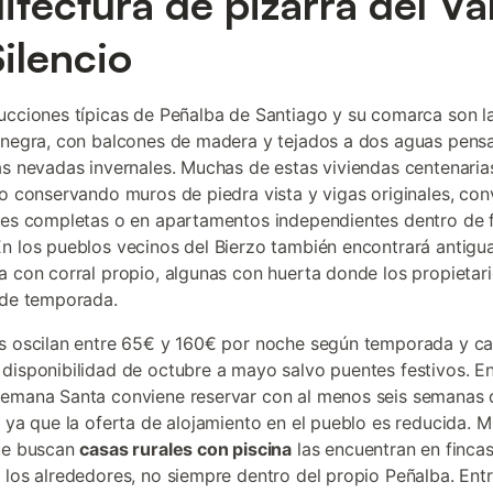
itectura de pizarra del Val
Silencio
ucciones típicas de Peñalba de Santiago y su comarca son l
 negra, con balcones de madera y tejados a dos aguas pens
as nevadas invernales. Muchas de estas viviendas centenaria
do conservando muros de piedra vista y vigas originales, con
les completas o en apartamentos independientes dentro de 
n los pueblos vecinos del Bierzo también encontrará antigu
a con corral propio, algunas con huerta donde los propietari
 de temporada.
s oscilan entre 65€ y 160€ por noche según temporada y c
disponibilidad de octubre a mayo salvo puentes festivos. En 
emana Santa conviene reservar con al menos seis semanas 
, ya que la oferta de alojamiento en el pueblo es reducida. 
que buscan
casas rurales con piscina
las encuentran en finca
 los alrededores, no siempre dentro del propio Peñalba. Entr