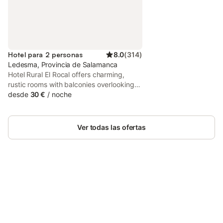
Hotel para 2 personas
8.0
(
314
)
Ledesma, Provincia de Salamanca
Hotel Rural El Rocal offers charming,
rustic rooms with balconies overlooking
the village of Ledesma. It features an à la
desde
30 €
/
noche
carterestaurant and a terrace. Each room
at Hotel Rural El Rocal has exposed stone
and brick walls with wooden features.
Ver todas las ofertas
Ahorra hasta un 10% en muchos
Inicia sesión
alojamientos con tu cuenta.