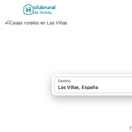
clubrural
de Holidu
Casas rurales en L
Destino
T