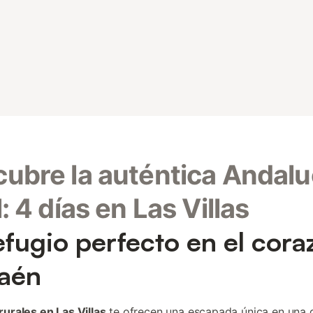
ubre la auténtica Andalu
l: 4 días en Las Villas
efugio perfecto en el cora
aén
rurales en Las Villas
te ofrecen una escapada única en una d