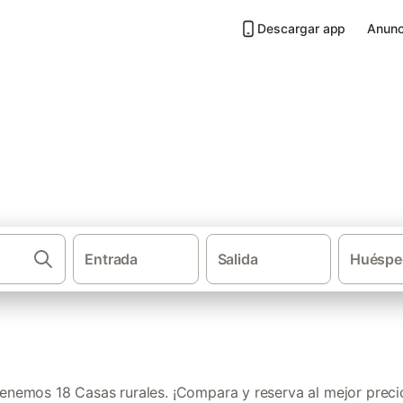
Descargar app
Anunc
as Villas
Entrada
Salida
Huéspe
·
·
Casas rurales
Andalucía
Pr
enemos 18 Casas rurales. ¡Compara y reserva al mejor preci