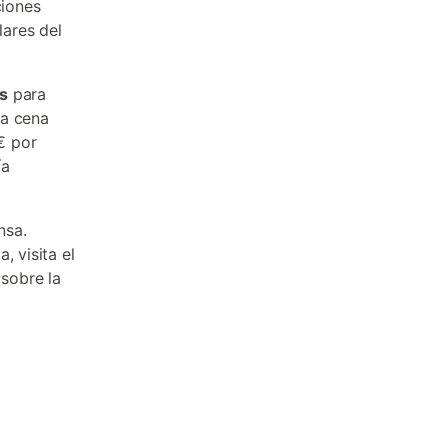
ciones
ares del
as
para
na cena
€ por
ía
nsa.
, visita el
sobre la