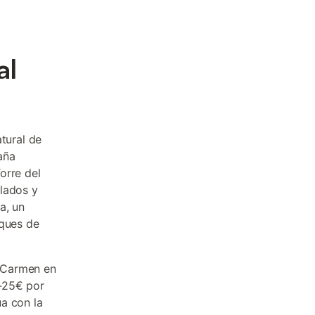
al
tural de
aña
Torre del
llados y
a, un
sques de
 Carmen en
8-25€ por
a con la