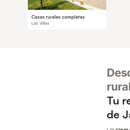
Casas rurales completas
Las Villas
Desc
rura
Tu r
de J
Las
casas 