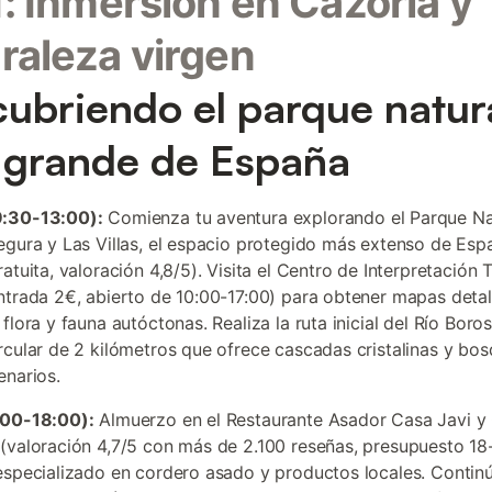
1: Inmersión en Cazorla y
raleza virgen
ubriendo el parque natur
grande de España
:30-13:00):
Comienza tu aventura explorando el Parque Na
egura y Las Villas, el espacio protegido más extenso de Esp
atuita, valoración 4,8/5). Visita el Centro de Interpretación 
ntrada 2€, abierto de 10:00-17:00) para obtener mapas deta
flora y fauna autóctonas. Realiza la ruta inicial del Río Boros
rcular de 2 kilómetros que ofrece cascadas cristalinas y bo
enarios.
:00-18:00):
Almuerzo en el Restaurante Asador Casa Javi y
(valoración 4,7/5 con más de 2.100 reseñas, presupuesto 1
especializado en cordero asado y productos locales. Continú