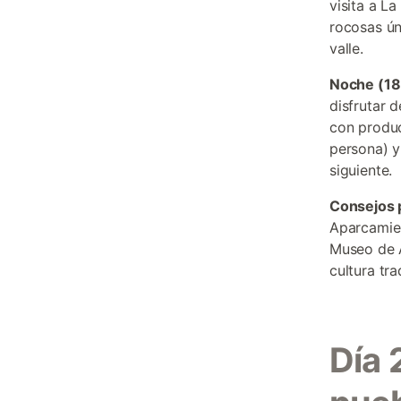
visita a L
rocosas ún
valle.
Noche (18
disfrutar d
con produc
persona) y 
siguiente.
Consejos 
Aparcamien
Museo de A
cultura tra
Día 