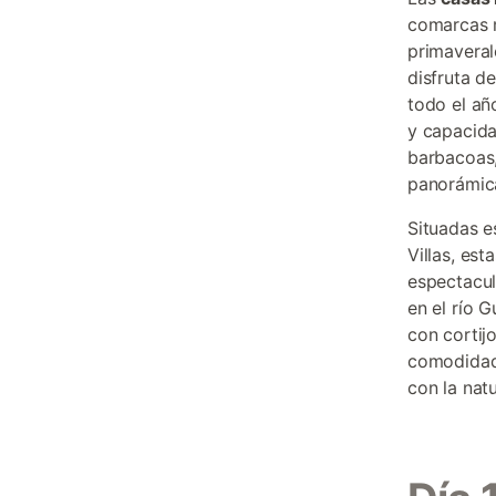
comarcas m
primaveral
disfruta d
todo el añ
y capacida
barbacoas,
panorámica
Situadas e
Villas, es
espectacul
en el río G
con cortij
comodidade
con la natu