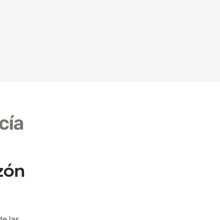
cía
zón
e las