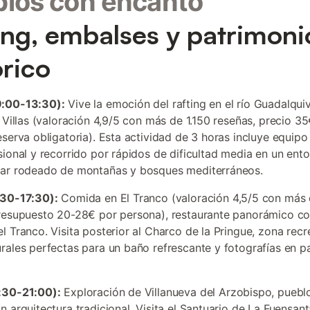
los con encanto
ing, embalses y patrimoni
órico
:00-13:30):
Vive la emoción del rafting en el río Guadalquiv
s Villas (valoración 4,9/5 con más de 1.150 reseñas, precio 3
eserva obligatoria). Esta actividad de 3 horas incluye equip
sional y recorrido por rápidos de dificultad media en un ento
lar rodeado de montañas y bosques mediterráneos.
:30-17:30):
Comida en El Tranco (valoración 4,5/5 con más 
resupuesto 20-28€ por persona), restaurante panorámico con
l Tranco. Visita posterior al Charco de la Pringue, zona recr
rales perfectas para un baño refrescante y fotografías en p
:30-21:00):
Exploración de Villanueva del Arzobispo, pueblo
n arquitectura tradicional. Visita el Santuario de La Fuensant