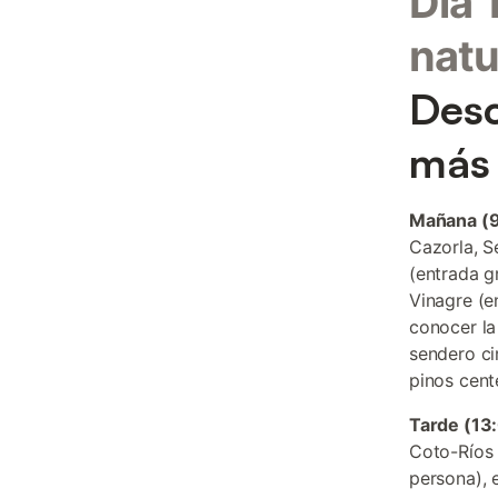
Día 
natu
Desc
más 
Mañana (9
Cazorla, S
(entrada gr
Vinagre (e
conocer la 
sendero ci
pinos cent
Tarde (13
Coto-Ríos 
persona), 