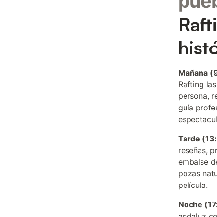
pueb
Raft
hist
Mañana (9
Rafting la
persona, r
guía profe
espectacu
Tarde (13
reseñas, p
embalse de
pozas natu
película.
Noche (17
andaluz co