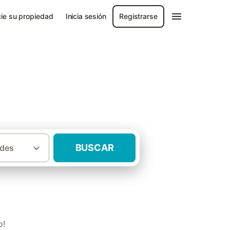
ie su propiedad
Inicia sesión
Registrarse
BUSCAR
des
·
ovincia de Jaén
Casas rurales Las Villas
o!