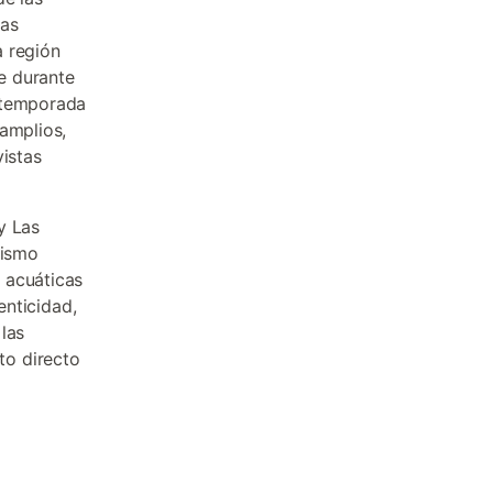
ras
a región
re durante
a temporada
amplios,
vistas
y Las
rismo
 acuáticas
enticidad,
las
to directo