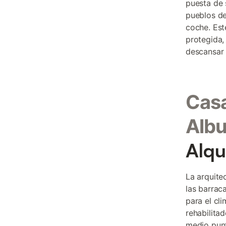
puesta de 
pueblos de
coche. Est
protegida,
descansar 
Casa
Albu
Alqu
La arquite
las barrac
para el cl
rehabilita
medio punt