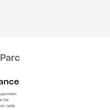
 Parc
cance
permiten
e los
con cada