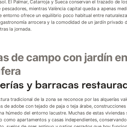
sol. El Palmar, Catarroja y Sueca conservan el trazado de lo
 pescadores, mientras València capital queda a apenas med
e entorno ofrece un equilibrio poco habitual entre naturalez
 gastronomía arrocera y la comodidad de un jardín privado
tras la jornada.
s de campo con jardín en
fera
erías y barracas restaura
ctura tradicional de la zona se reconoce por las alquerías va
as de adobe con tejado de paja o teja árabe, construccione
ima húmedo del entorno lacustre. Muchas de estas viviendas 
do como apartamentos y casas independientes, conservando
o, suelos de gres antiguo y patios cerrados que hoy funci