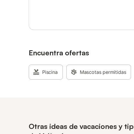
mascotas. Este inmueble no dispone de
Inicia sesión o regístrate
aire acondicionado. Los grupos de
huéspedes menores de 25 años no están
permitidos como la propiedad. La casa
está enfocada a familias y parejas. Esta
propiedad tiene normas de reciclaje, se
proporciona más información en el lugar.
Encuentra ofertas
Piscina
Mascotas permitidas
Otras ideas de vacaciones y ti