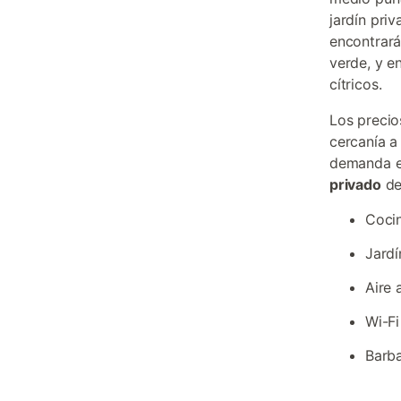
jardín priv
encontrará
verde, y e
cítricos.
Los precio
cercanía a
demanda en
privado
de 
Coci
Jardí
Aire 
Wi-Fi
Barba