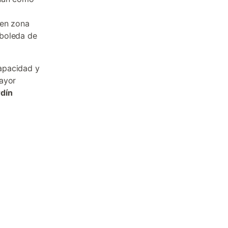
 en zona
rboleda de
apacidad y
mayor
rdín