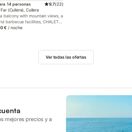
ara 14 personas
9.7
(
22
)
 Far (Cullera), Cullera
 a balcony with mountain views, a
nd barbecue facilities, CHALET
s HIPOCAMPOS can be found in
0 €
/
noche
close to El Faro and 35 km from
grafic.
Ver todas las ofertas
cuenta
ros mejores precios y a