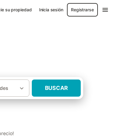
ie su propiedad
Inicia sesión
Registrarse
bufera de València
BUSCAR
des
dín Parc Natural de l'Albufera de València
recio!