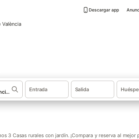
Descargar app
Anunc
jardín en Parc Natural de l'Al
Entrada
Salida
Huéspe
·
·
Casas rurales
Provincia de Valencia
Casas rurales con jar
os 3 Casas rurales con jardín. ¡Compara y reserva al mejor p