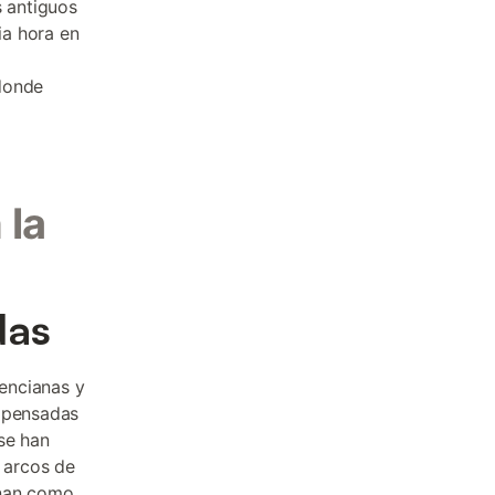
s antiguos
ia hora en
a
 donde
 la
das
lencianas y
s pensadas
se han
 arcos de
onan como