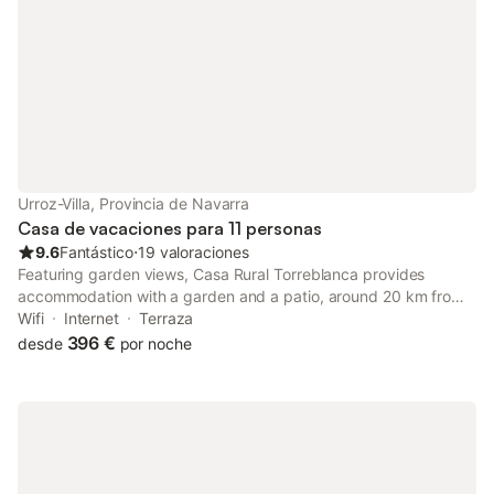
Urroz-Villa, Provincia de Navarra
Casa de vacaciones para 11 personas
9.6
Fantástico
⋅
19 valoraciones
Featuring garden views, Casa Rural Torreblanca provides
accommodation with a garden and a patio, around 20 km from
Pamplona Catedral.
Wifi
Internet
Terraza
396 €
desde
por noche