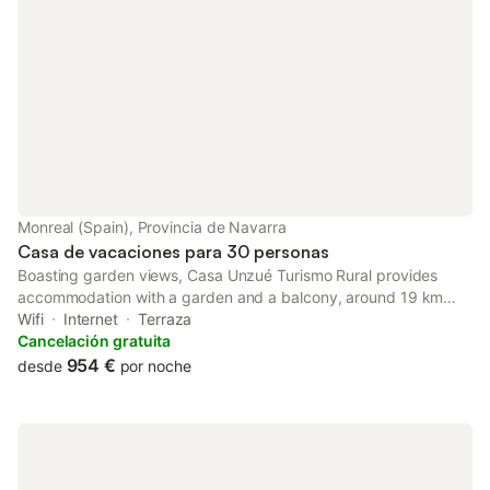
Monreal (Spain), Provincia de Navarra
Casa de vacaciones para 30 personas
Boasting garden views, Casa Unzué Turismo Rural provides
accommodation with a garden and a balcony, around 19 km
from Pamplona Catedral. With city views, this accommodation
Wifi
Internet
Terraza
offers a patio.
Cancelación gratuita
954 €
desde
por noche