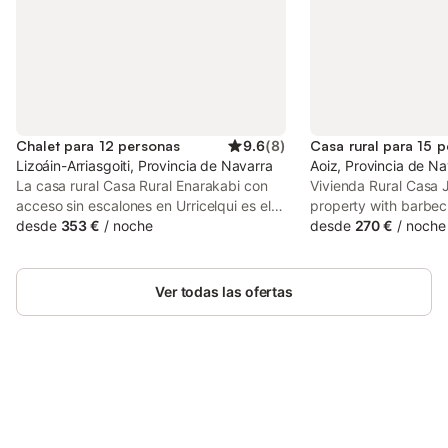
Chalet para 12 personas
9.6
(
8
)
Casa rural para 15 
Lizoáin-Arriasgoiti, Provincia de Navarra
Aoiz, Provincia de Na
La casa rural Casa Rural Enarakabi con
Vivienda Rural Casa 
acceso sin escalones en Urricelqui es el
property with barbecue
alojamiento ideal para unas vacaciones
desde
353 €
/
noche
Aoiz, 28 km from Pam
desde
270 €
/
noche
relajantes con vistas a la montaña. La
km from Plaza del Cas
propiedad de 3 plantas consta de una
km from Pamplona To
sala de estar, una cocina bien equipada,
Ver todas las ofertas
5 dormitorios y 5 cuartos de baño, por lo
que puede alojar a 12 personas. Los
servicios adicionales incluyen Wi-Fi de
alta velocidad (apto para videollamadas)
con un espacio de trabajo dedicado para
hacer videollamadas, una televisión, una
Ahorra hasta un 10% en muchos
Inicia sesión
lavadora, así como libros y juguetes para
alojamientos con tu cuenta.
niños. También hay 2 cunas disponibles.