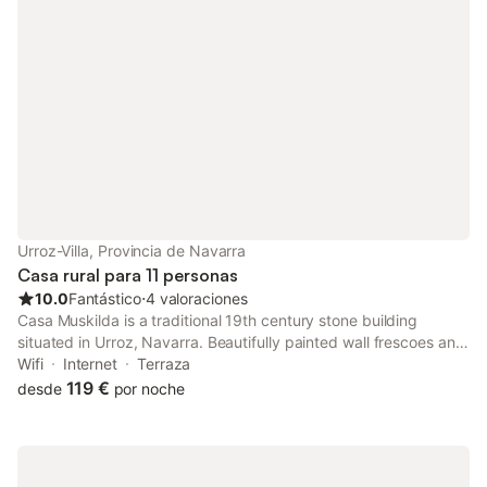
Urroz-Villa, Provincia de Navarra
Casa rural para 11 personas
10.0
Fantástico
⋅
4 valoraciones
Casa Muskilda is a traditional 19th century stone building
situated in Urroz, Navarra. Beautifully painted wall frescoes and
the restored authentic furniture add charming detail to this
Wifi
Internet
Terraza
hotel. This house features a dining room, and also a bar.
119 €
desde
por noche