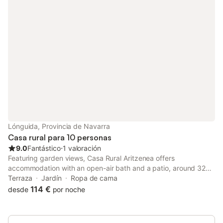
Lónguida, Provincia de Navarra
Casa rural para 10 personas
9.0
Fantástico
⋅
1 valoración
Featuring garden views, Casa Rural Aritzenea offers
accommodation with an open-air bath and a patio, around 32
km from Pamplona Catedral. Guests can benefit from a balcony
Terraza
Jardín
Ropa de cama
and an outdoor fireplace.
114 €
desde
por noche