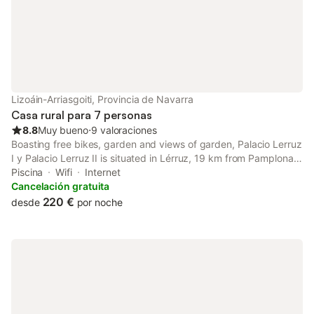
Lizoáin-Arriasgoiti, Provincia de Navarra
Casa rural para 7 personas
8.8
Muy bueno
⋅
9 valoraciones
Boasting free bikes, garden and views of garden, Palacio Lerruz
I y Palacio Lerruz II is situated in Lérruz, 19 km from Pamplona
Catedral. This property offers access to a patio, a pool table,
Piscina
Wifi
Internet
free private parking and free WiFi.
Cancelación gratuita
220 €
desde
por noche