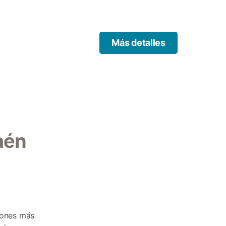
efacción, chimenea, WiFi,
or, encontrará una piscina
una terraza con tumbonas y un
libre. La propiedad ofrece
Más detalles
miento privado en el recinto.
 fumadores, está bien situada
 m, podrá acceder al sendero
smo, al centro ecuestre local
 y el ayuntamiento están a
uentra a 13,5 km. Los
ón en la zona, con un
casa es pareada y cuenta con
aén
cones más