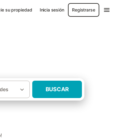
ie su propiedad
Inicia sesión
Registrarse
BUSCAR
des
·
ovincia de Jaén
Casas rurales Hinojares
!