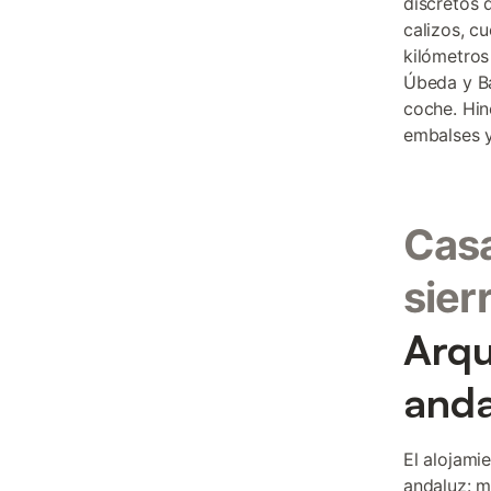
discretos 
calizos, c
kilómetros
Úbeda y Ba
coche. Hin
embalses y
Casa
sier
Arqu
anda
El alojamie
andaluz: m