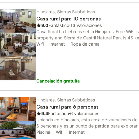
Hinojares, Sierras Subbéticas
Casa rural para 10 personas
9.0
Fantástico
⋅
13 valoraciones
Casa Rural La Liebre is set in Hinojares. Free WiFi i
property and Sierra de Castril Natural Park is 45 
Wifi
Internet
Ropa de cama
Cancelación gratuita
Hinojares, Sierras Subbéticas
Casa rural para 6 personas
9.4
Fantástico
⋅
6 valoraciones
Ubicada en Hinojares, esta casa de vacaciones de
6 personas y es un punto de partida para explorar 
cuenta con 2 dormitorios, 1 baño, una zona de est
Piscina
Wifi
Internet
equipada con placa de cocina, microondas, nevera 