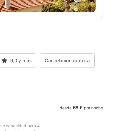
y aseo
amiento
 como en
a
 En las
nderismo,
on el
ero
enos de 1
 de
l entorno
9,0
y más
Cancelación gratuita
taurantes
siendo un
 paisaje
68 €
desde
por noche
iene capacidad para 4