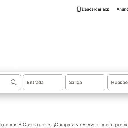
Descargar app
Anunc
Hinojares
Entrada
Salida
Huéspe
·
·
Casas rurales
Andalucía
Pr
Tenemos 8 Casas rurales. ¡Compara y reserva al mejor precio