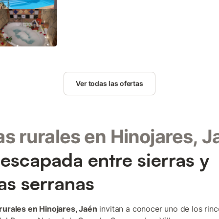
comodidad, la casa incluye aire acondicionado, cal
lavadora y televisión de pantalla plana. En el exteri
privada de agua salada con zona poco profunda, 
patio con barbacoa y mobiliario de comedor al aire 
vistas a la montaña y al jardín, y dispone de aparca
Se admiten mascotas y, aunque la casa es para no
para realizar actividades locales. A menos de 300
Hinojares - Cuenca SL-A 198 para practicar senderi
Ver todas las ofertas
y a opciones gastronómicas. El centro de Hinojares
200 m, mientras que el centro de la ciudad se enc
huéspedes pueden practicar piragüismo y equitaci
mostrador de información turística disponible. La 
insonorización para una estancia tranquila.
s rurales en Hinojares, J
escapada entre sierras y
as serranas
rurales en Hinojares, Jaén
invitan a conocer uno de los rin