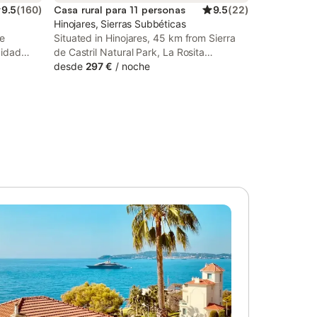
9.5
(
160
)
Casa rural para 11 personas
9.5
(
22
)
Hinojares, Sierras Subbéticas
de
Situated in Hinojares, 45 km from Sierra
cidad
de Castril Natural Park, La Rosita
u diseño
alojamiento rural features accommodation
desde
297 €
/
noche
 con 3
with free WiFi in a historic building. Guests
are welcome to go for a swim in the
de estar
saltwater pool.
uipada
ra y
 dispone
ón e
yen
visión
i. En el
con
 además
salada de
a con
lla de
sible
ucida,