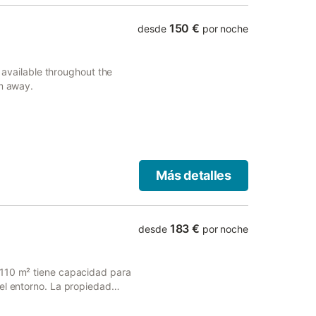
150 €
desde
por noche
s available throughout the
km away.
Más detalles
183 €
desde
por noche
 110 m² tiene capacidad para
el entorno. La propiedad
ar con sofá cama y una cocina
y cafetera. Para su