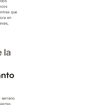
edos
pocos
entras que
ora en
evas,
 la
anto
o serrano
iertas