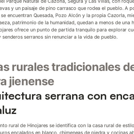
del Parque Natural de Cazorla, Segura y Las Villas, con roqu
uevas y un paisaje de pino carrasco que rodea el pueblo. A 
 se encuentran Quesada, Pozo Alcón y la propia Cazorla, mi
eza, patrimonio de la humanidad, quedan a menos de una h
ojares ofrece un punto de partida tranquilo para explorar cu
 senderos serranos sin renunciar a la vida de pueblo.
s rurales tradicionales de
ra jienense
itectura serrana con enc
luz
nto rural de Hinojares se identifica con la casa rural de estil
uros encalados en blanco, chimeneas de piedra y cocinas ab