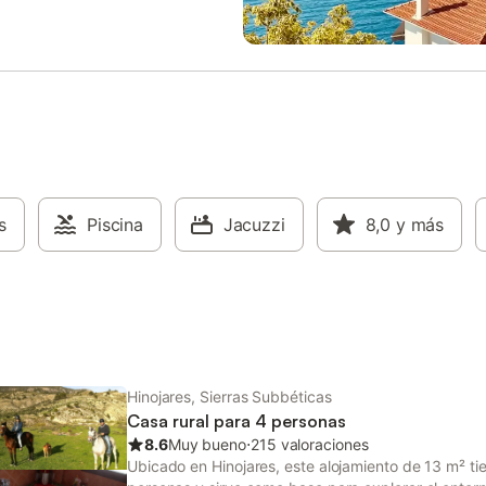
 la piscina. Esta está rodeada
incluyendo ducha a ras de suelo 
 blancos y por la casa, por lo
con barras de apoyo. Hay aparc
e intimidad. Fuera de esta hay
disponible tanto en la propiedad
onas para poder tumbarse y
la calle. Se admiten mascotas y l
sol. La casa gracias a su
propiedad es para no fumadores.
ión, ofrece intimidad y silencio,
cercanías se puede practicar se
cesarios para disfrutar de un
piragüismo, pesca y equitación, c
 descanso.
centro urbano y el sendero Send
Hinojares - Cuenca SL-A 198 a m
km. El alojamiento ofrece bañera
s
Piscina
Jacuzzi
hidromasaje para su relajación. E
8,0
y más
permite acceder fácilmente a res
locales y actividades ecuestres, 
punto de partida para explorar el
natural de la zona.
Hinojares, Sierras Subbéticas
Casa rural para 4 personas
8.6
Muy bueno
⋅
215 valoraciones
Ubicado en Hinojares, este alojamiento de 13 m² t