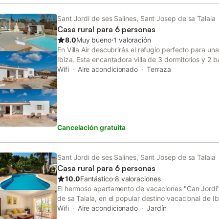
de las principales atracciones de Ibiza.
Sant Jordi de ses Salines, Sant Josep de sa Talaia
Casa rural para 6 personas
8.0
Muy bueno
⋅
1 valoración
En Villa Air descubrirás el refugio perfecto para un
Ibiza. Esta encantadora villa de 3 dormitorios y 2
cálido y acogedor, ideal para familias o grupos de 
Wifi
Aire acondicionado
Terraza
piscina privada, perfecta para refrescarte bajo el s
las zonas exteriores rodeadas de naturaleza. El dise
funcionalidad, con una cocina totalmente equipada
pensados para tu comodidad. Ubicada en una zona 
principales atracciones de la isla, Villa Air es el equ
Cancelación gratuita
accesibilidad. ¡Tu escape perfecto te espera!
Sant Jordi de ses Salines, Sant Josep de sa Talaia
Casa rural para 6 personas
10.0
Fantástico
⋅
8 valoraciones
El hermoso apartamento de vacaciones "Can Jordi
de sa Talaia, en el popular destino vacacional de Ib
la montaña y una excelente ubicación cerca del ce
Wifi
Aire acondicionado
Jardín
un amplio salón con chimenea, una cocina bien equ