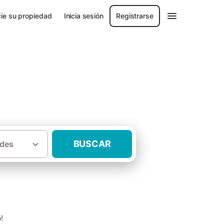
ie su propiedad
Inicia sesión
Registrarse
BUSCAR
des
·
Casas rurales Sant Jordi de ses Salines
!