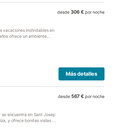
306 €
desde
por noche
as vacaciones inolvidables en
 baños ofrece un ambiente
amigos. Disfruta de la amplia
ol mediterráneo, y relájate en
ño interior combina estilo y
 y espacios luminosos
tranquila pero cerca de las
ilibrio ideal entre privacidad y
Más detalles
567 €
desde
por noche
" se encuentra en Sant Josep
iza, y ofrece bonitas vistas a
ntro de la ciudad. Consta de
ipada, 3 dormitorios (2 con 2