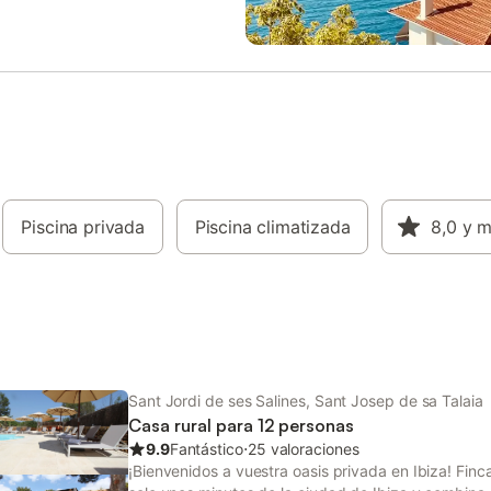
cama King size. - Cuarto de baño
con bañera redonda - 1 dormitori
cama de matrimonio. - Gran terr
vista al mar Exterior - Piscina 10
Barbacoa de obra - Jardín - Com
aire libre - Muebles al aire libre 
Balinesas, hamacas, sombrillas) 
interés: Se encuentra a 200 m de
supermercado "Eroski", 250 m de
supermercado "Mercadona", 250
Piscina privada
Piscina climatizada
estación de autobuses, 1 km de l
8,0
y 
"Sant Jordi de Ses Salines", 3 km
playa de arena "Playa d'en Bossa
del parque acuático "Parque acu
Playa den Bossa", 3.50 km de la
"Ibiza ciudad", 5 km del aeropue
"Aeropuerto Ibiza", 7 k
Sant Jordi de ses Salines, Sant Josep de sa Talaia
Casa rural para 12 personas
9.9
Fantástico
⋅
25 valoraciones
¡Bienvenidos a vuestra oasis privada en Ibiza! Fin