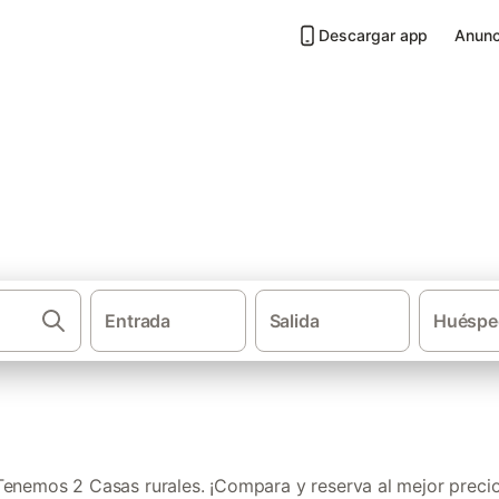
Descargar app
Anunc
ant Jordi de ses Salines
Entrada
Salida
Huéspe
·
·
·
Casas rurales
Islas Baleares
Ibiza
Sant Josep de sa Talaia
Tenemos 2 Casas rurales. ¡Compara y reserva al mejor precio