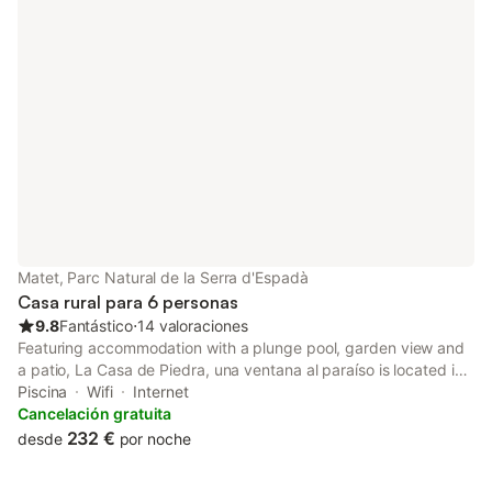
Matet, Parc Natural de la Serra d'Espadà
Casa rural para 6 personas
9.8
Fantástico
⋅
14 valoraciones
Featuring accommodation with a plunge pool, garden view and
a patio, La Casa de Piedra, una ventana al paraíso is located in
Matet.
Piscina
Wifi
Internet
Cancelación gratuita
232 €
desde
por noche