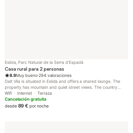
Eslida, Parc Natural de la Serra d'Espadà
Casa rural para 2 personas
8.9
Muy bueno
⋅
294 valoraciones
Dalt Vila is situated in Eslida and offers a shared lounge. The
property has mountain and quiet street views. The country
house features city views, a sun terrace, a 24-hour front desk,
Wifi
Internet
Terraza
and free WiFi is available throughout the property.
Cancelación gratuita
89 €
desde
por noche