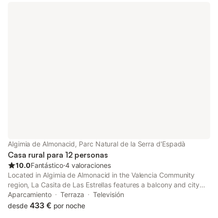
Algimia de Almonacid, Parc Natural de la Serra d'Espadà
Casa rural para 12 personas
10.0
Fantástico
⋅
4 valoraciones
Located in Algimia de Almonacid in the Valencia Community
region, La Casita de Las Estrellas features a balcony and city
views. The property has quiet street views. Staff on-site can
Aparcamiento
Terraza
Televisión
arrange a shuttle service.
433 €
desde
por noche