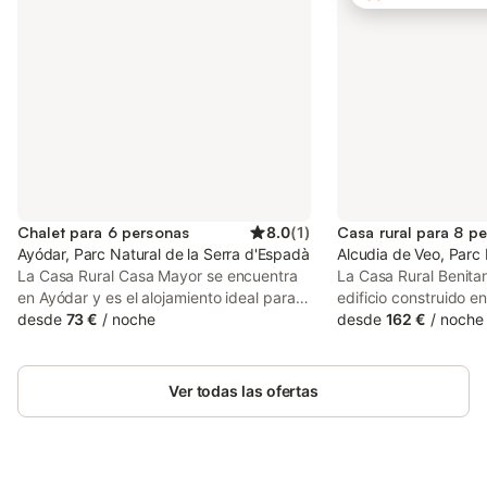
Chalet para 6 personas
8.0
(
1
)
Casa rural para 8 p
Ayódar, Parc Natural de la Serra d'Espadà
Alcudia de Veo, Parc 
La Casa Rural Casa Mayor se encuentra
La Casa Rural Benita
en Ayódar y es el alojamiento ideal para
edificio construido e
una escapada de relax. La propiedad de
desde
73 €
/
noche
agrícolas y ganaderos,
desde
162 €
/
noche
80 m² consta de un salón con un sofá
del río Veo, en la p
cama para 2 personas, una cocina, 2
Benitandús. La casa 
dormitorios y 2 cuartos de baño, por lo
completamente resta
Ver todas las ofertas
que puede acomodar a 6 personas. Los
equipada con todas 
servicios adicionales incluyen televisión y
para que los huéspe
lavadora. El alojamiento está
en casa. Dispone de 
convenientemente situado en el corazón
todos con baño compl