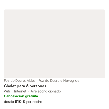
espacioso salón cuenta con 2 balcones con vistas al mar frente
a impresionantes puestas de sol y una cocina abierta totalmente
equipada. Creado por viajeros de lujo globales, EDiTiON
HOUSES ofrece un diseño refinado, comodidades de primer
nivel y la privacidad de una estancia sin hotel. ¡Será mimado en
nuestro ático de 95 metros cuadrados con 2 dormitorios, dos
camas queen y ropa de cama de lujo! El baño cuenta con todas
las comodidades modernas que pueda necesitar (secador de
pelo profesional, toallas de baño 100% algodón y gel de ducha,
champú y acondicionador de marcas de lujo, así como un
calentador de toallas de diseño italiano), además de un baño de
servicio. El salón, que cuenta con un cómodo sofá y mesa de
comedor para cuatro personas, está decorado por una firma
galardonada, evocando un ambiente de lujo tranquilo con una
luz natural increíble, proveniente de los encantadores balcones.
La cocina está totalmente equipada con electrodomésticos
Bosch y está abierta al salón con una isla para cocinar mientras
Foz do Douro, Aldoar, Foz do Douro e Nevogilde
habla con sus amigos y familiares o bebe una copa de vino.
Chalet para 6 personas
**Nuestra propiedad está prote
Wifi
Internet
Aire acondicionado
Cancelación gratuita
610 €
desde
por noche