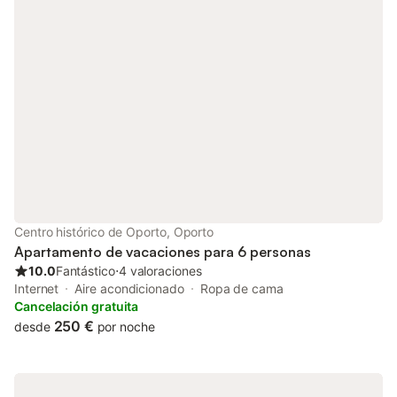
para quienes viajan con bebés Comodidad y Estilo Este
apartamento ofrece un ambiente acogedor y sofisticado,
perfecto para relajarse después de un día lleno de
descubrimientos: • Edificio con ascensor • Aire acondicionado
para un clima ideal en cualquier época del año • Una TV vía
satélite y Wi-Fi gratuito, garantizando que esté siempre
conectado • Secador de pelo • Plancha para ropa • Admite
mascotas • Dos ventiladores • Lavadora, proporcionando
comodidad durante su estancia • Garaje y aparcamiento en un
edificio cercano Cocina Completa Prepare sus comidas con
total facilidad en la cocina totalmente equipada: • Utensilios de
cocina, vitrocerámica, congelador, frigorífico, tostadora,
hervidor eléctrico, horno y microondas • Cafetera para un inicio
Centro histórico de Oporto, Oporto
de día vigorizante • Lavavajillas, proporcionando comodidad
Apartamento de vacaciones para 6 personas
durante su estancia • Acceso a todo el apartament
10.0
Fantástico
⋅
4 valoraciones
Internet
Aire acondicionado
Ropa de cama
Cancelación gratuita
250 €
desde
por noche