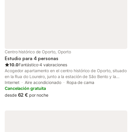
Centro histórico de Oporto, Oporto
Estudio para 4 personas
10.0
Fantástico
⋅
4 valoraciones
Acogedor apartamento en el centro histórico de Oporto, situado
en la Rua do Loureiro, junto a la estación de São Bento y la
Catedral de Oporto, una de las calles más históricas de la
Internet
Aire acondicionado
Ropa de cama
ciudad. Este apartamento es cómodo, luminoso y refinado.
Cancelación gratuita
Tiene 45 m². Se trata de un estudio con 1 cama de matrimonio y
62 €
desde
por noche
un cómodo sofá cama. El apartamento tiene una división entre
el salón y el dormitorio. Su capacidad máxima es de 4 personas.
El cuarto de baño está equipado con ducha y secador de pelo.
La cocina cuenta con frigorífico, horno, fogón, microondas,
hervidor de agua, cafetera, tostadora, lavavajillas y también
plancha. Tiene acceso a TV por cable, Wi-Fi de alta velocidad y