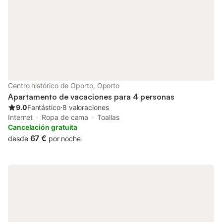
corazón de la ciudad, ya que se encuentra a solo unos minutos
de los monumentos más bellos y de los cafés y restaurantes
más deliciosos. Está cerca de varios comercios y servicios,
como cafeterías, restaurantes, bancos, cajeros automáticos,
supermercados y aparcamientos. Tendrá acceso a todo el
apartamento y sus comodidades, sin ninguna restricción y en
régimen de exclusividad. Contamos con un "Welcome Center"
en la Rua do Loureiro nº 134, donde realizamos el check-in y el
check-out. Allí también podrá dejar su equipaje y obtener más
Centro histórico de Oporto, Oporto
información sobre nuestros servicios de traslado, crucero, catas
Apartamento de vacaciones para 4 personas
de vino, visitas gui
9.0
Fantástico
⋅
8 valoraciones
Internet
Ropa de cama
Toallas
Cancelación gratuita
67 €
desde
por noche