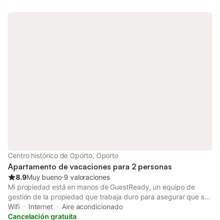
Cerca existen varios establecimientos comerciales.
Centro histórico de Oporto, Oporto
Apartamento de vacaciones para 2 personas
8.9
Muy bueno
⋅
9 valoraciones
Mi propiedad está en manos de GuestReady, un equipo de
gestión de la propiedad que trabaja duro para asegurar que su
estancia sea agradable y cómoda. Estarán disponibles 24/7 si
Wifi
Internet
Aire acondicionado
tiene alguna pregunta o solicitud durante su estancia. El
Cancelación gratuita