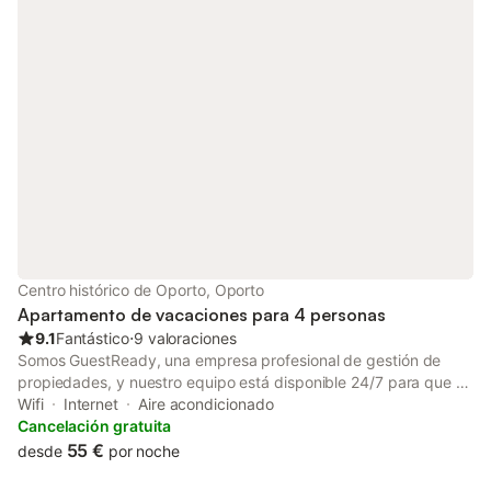
Centro histórico de Oporto, Oporto
Apartamento de vacaciones para 4 personas
9.1
Fantástico
⋅
9 valoraciones
Somos GuestReady, una empresa profesional de gestión de
propiedades, y nuestro equipo está disponible 24/7 para que su
estancia sea lo más fluida y agradable posible. Ya sea que
Wifi
Internet
Aire acondicionado
tenga una pregunta antes de la llegada o necesite asistencia
Cancelación gratuita
durante su estancia, siempre estamos a solo un mensaje de
55 €
desde
por noche
distancia. Por favor, trate este hogar con cuidado, como lo haría