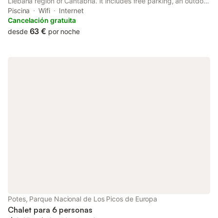
Liébana region of Cantabria. It includes free parking, an outdoor
pool and an outdoor sauna. These well-equipped apartments
Piscina
Wifi
Internet
are set in El Covaju’s rural housing complex.
Cancelación gratuita
63 €
desde
por noche
Potes, Parque Nacional de Los Picos de Europa
Chalet para 6 personas