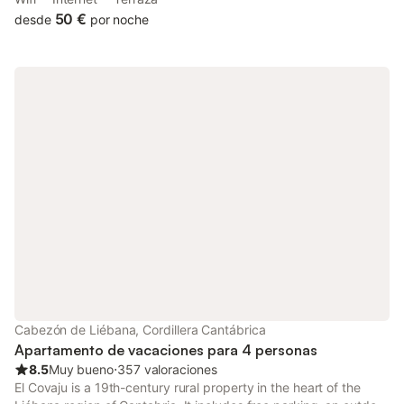
Picos de Europa. Número de licencia: HS-1385
50 €
desde
por noche
Cabezón de Liébana, Cordillera Cantábrica
Apartamento de vacaciones para 4 personas
8.5
Muy bueno
⋅
357 valoraciones
El Covaju is a 19th-century rural property in the heart of the