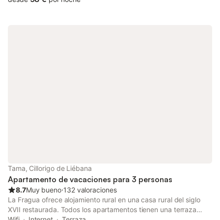
Tama, Cillorigo de Liébana
Apartamento de vacaciones para 3 personas
8.7
Muy bueno
⋅
132 valoraciones
La Fragua ofrece alojamiento rural en una casa rural del siglo
XVII restaurada. Todos los apartamentos tienen una terraza
privada o jardín, con bellas vistas al Parque Nacional de los
Wifi
Internet
Terraza