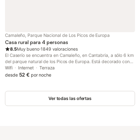
Camaleño, Parque Nacional de Los Picos de Europa
Casa rural para 4 personas
8.5
Muy bueno
⋅
1849 valoraciones
El Caserío se encuentra en Camaleño, en Cantabria, a sólo 6 km
del parque natural de los Picos de Europa. Está decorado con
muebles antiguos y vigas de madera. Tiene una cafetería y
Wifi
Internet
Terraza
conexión inalámbrica a internet gratuita.
52 €
desde
por noche
Ver todas las ofertas