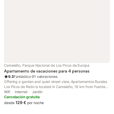
Camaleño, Parque Nacional de Los Picos de Europa
Apartamento de vacaciones para 4 personas
9.3
Fantástico
⋅
91 valoraciones
Offering a garden and quiet street view, Apartamentos Rurales
Los Picos de Redo is located in Camaleño, 16 km from Fuente
Dé Cable Car and 20 km from Santa Maria de Lebeña Church.
Wifi
Internet
Jardín
Cancelación gratuita
129 €
desde
por noche