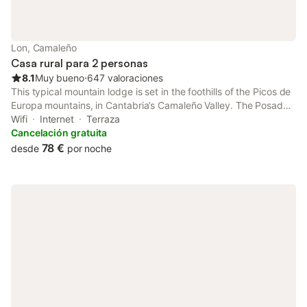
supermercados a 1,5 km.
Lon, Camaleño
Casa rural para 2 personas
8.1
Muy bueno
⋅
647 valoraciones
This typical mountain lodge is set in the foothills of the Picos de
Europa mountains, in Cantabria’s Camaleño Valley. The Posada
Peñas Arriba is built in a traditional style from stone and wood,
Wifi
Internet
Terraza
and is located in the village of Lon.
Cancelación gratuita
78 €
desde
por noche