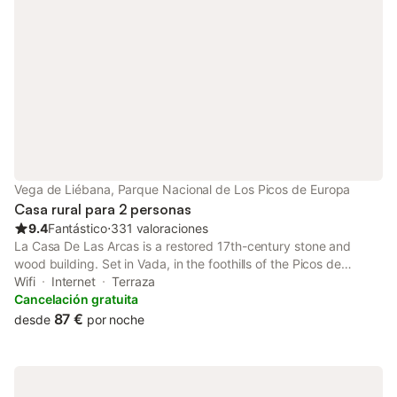
Vega de Liébana, Parque Nacional de Los Picos de Europa
Casa rural para 2 personas
9.4
Fantástico
⋅
331 valoraciones
La Casa De Las Arcas is a restored 17th-century stone and
wood building. Set in Vada, in the foothills of the Picos de
Europa Mountains, it offers spectacular views and free Wi-Fi.
Wifi
Internet
Terraza
Cancelación gratuita
87 €
desde
por noche