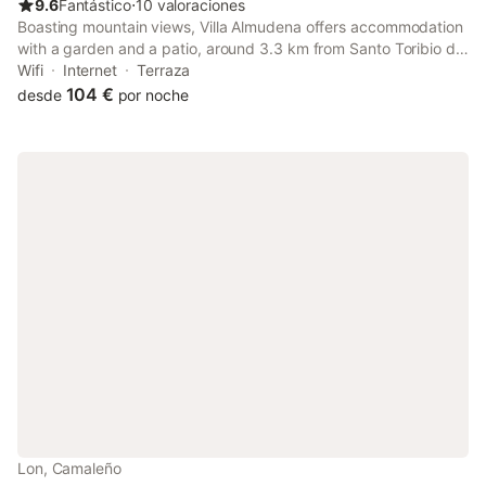
9.6
Fantástico
⋅
10 valoraciones
Boasting mountain views, Villa Almudena offers accommodation
with a garden and a patio, around 3.3 km from Santo Toribio de
Liebana Monastery. This property offers access to a terrace,
Wifi
Internet
Terraza
free private parking and free WiFi.
104 €
desde
por noche
Lon, Camaleño