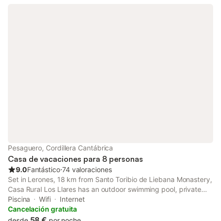
Pesaguero, Cordillera Cantábrica
Casa de vacaciones para 8 personas
9.0
Fantástico
⋅
74 valoraciones
Set in Lerones, 18 km from Santo Toribio de Liebana Monastery,
Casa Rural Los Llares has an outdoor swimming pool, private
parking and rooms with free WiFi access.
Piscina
Wifi
Internet
Cancelación gratuita
58 €
desde
por noche