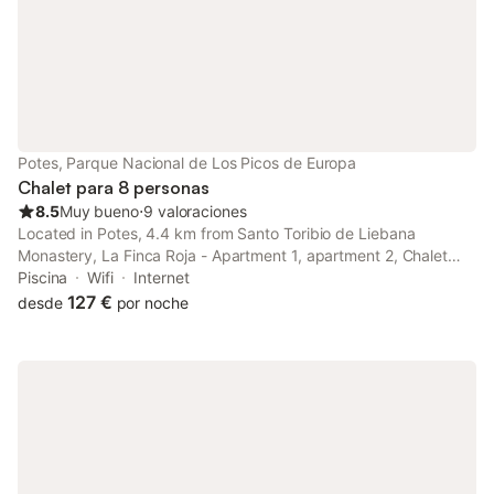
typically visited by families or mountain lovers who want to
enjoy nature and the outdoors. The property has an outdoor
area of approximately 200 m², and a large terrace of 50 m².
Potes, Parque Nacional de Los Picos de Europa
Chalet para 8 personas
8.5
Muy bueno
⋅
9 valoraciones
Located in Potes, 4.4 km from Santo Toribio de Liebana
Monastery, La Finca Roja - Apartment 1, apartment 2, Chalet
has ski-to-door access, private parking and rooms with free
Piscina
Wifi
Internet
WiFi access.
127 €
desde
por noche