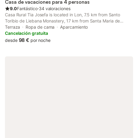
Casa de vacaciones para 4 personas
9.0
Fantástico
⋅
34 valoraciones
Casa Rural Tia Josefa is located in Lon, 7.5 km from Santo
Toribio de Liebana Monastery, 17 km from Santa Maria de
Lebeña Church, as well as 20 km from Fuente Dé Cable Car.
Terraza
Ropa de cama
Aparcamiento
Desfiladero de la Hermida is 21 km from the holiday home.
Cancelación gratuita
98 €
desde
por noche