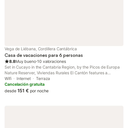
Vega de Liébana, Cordillera Cantábrica
Casa de vacaciones para 6 personas
8.8
Muy bueno
⋅
10 valoraciones
Set in Cucayo in the Cantabria Region, by the Picos de Europa
Nature Reserver, Viviendas Rurales El Cantón features a
barbecue and views of the mountains. Potes is 20 km from the
Wifi
Internet
Terraza
property. Free WiFi is featured . The accommodation comes
Cancelación gratuita
with a TV.
151 €
desde
por noche