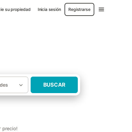
ie su propiedad
Inicia sesión
Registrarse
BUSCAR
des
·
celona
Casas rurales para grupos Bages
 precio!