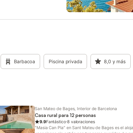
iedad tiene directrices para
un jardín, una piscina infantil, 2 t
 los huéspedes con la correcta
descubiertas, un balcón y una b
ón de residuos. Se proporciona
perfecto para disfrutar de los día
mación in situ. No se aceptan
soleados y las tardes de relax. H
 de más de 5 noches. Los
plaza de aparcamiento disponible
ios residen en la propiedad, y los
recinto. Se permite un máximo d
s comparten la cocina y las
mascotas. No se permite fumar ni
munes con ellos. Está
fiestas, y sólo se permite la entra
ente prohibido organizar fiestas,
personas indicadas en la reserva
ica o invitar a cualquier persona
ruega a los huéspedes que respe
da en la reserva. Por favor, sea
Barbacoa
Piscina privada
propiedad y la dejen en buen es
8,0
y más
do y respete la privacidad y las
servicio de cuidado infantil dispo
silencio de los propietarios.
se admiten huéspedes menores 
años. La propiedad cuenta con 
de aparcamiento para motos y bic
Esta propiedad tiene
San Mateo de Bages, Interior de Barcelona
Casa rural para 12 personas
9.9
Fantástico
⋅
8 valoraciones
"Masia Can Pla" en Sant Mateu de Bages es el aloj