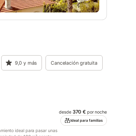
errazas
arbacoa,
s
ay una
 en el
e 4
 celebrar
da a las
. Se
ten la
tado. Hay
9,0
y más
Cancelación gratuita
nible. No
de 25
una zona
icletas.
370 €
desde
por noche
Ideal para familias
amiento ideal para pasar unas