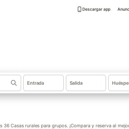
Descargar app
Anunc
a grupos en Bages
Entrada
Salida
Huéspe
·
·
Casas rurales
Cataluña
Provincia de Bar
 36 Casas rurales para grupos. ¡Compara y reserva al mejor