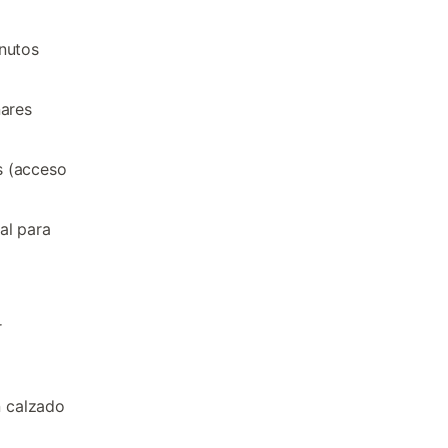
inutos
nares
s (acceso
al para
r
n calzado