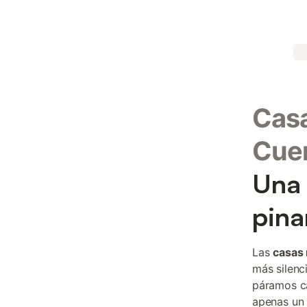
Casa
Cue
Una 
pina
Las
casas
más silenc
páramos ca
apenas un 