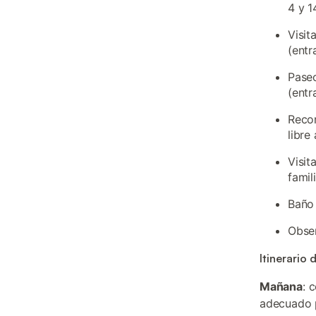
4 y 
Visit
(entr
Paseo
(entr
Recor
libre
Visit
famil
Baño 
Obser
Itinerario 
Mañana
: 
adecuado p