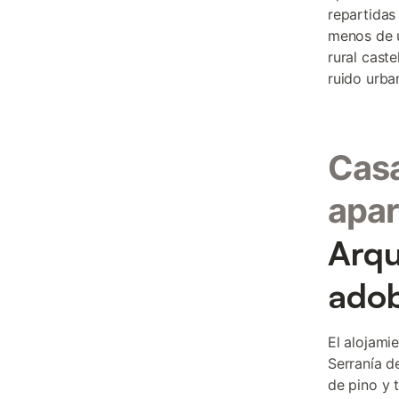
repartidas
menos de u
rural cast
ruido urba
Casa
apar
Arqu
ado
El alojami
Serranía d
de pino y 