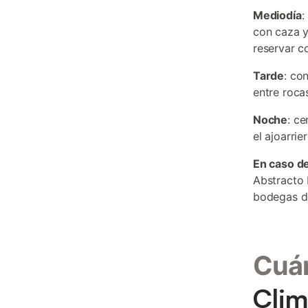
Mediodía
:
con caza y
reservar c
Tarde
: co
entre roca
Noche
: c
el ajoarri
En caso de
Abstracto 
bodegas d
Cuán
Clim