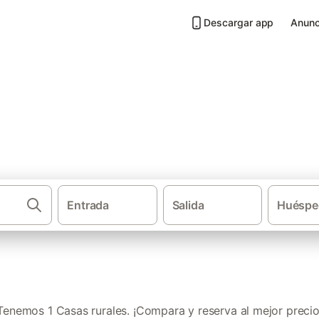
Descargar app
Anunc
 Beamud
Entrada
Salida
Huéspe
·
·
·
Casas rurales
Castilla-La Mancha
Provincia de Cuenca
Se
Tenemos 1 Casas rurales. ¡Compara y reserva al mejor precio