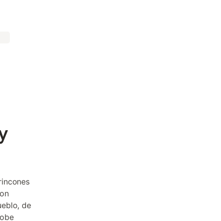
y
rincones
con
ueblo, de
dobe