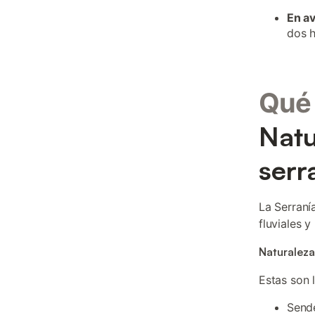
En a
dos h
Qué 
Natu
serr
La Serraní
fluviales 
Naturaleza
Estas son 
Sende