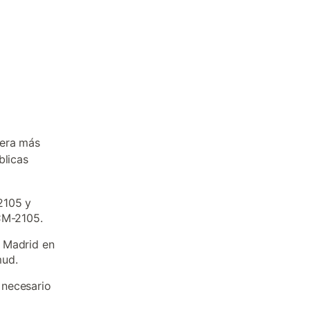
nera más
blicas
2105 y
CM-2105.
 Madrid en
mud.
 necesario