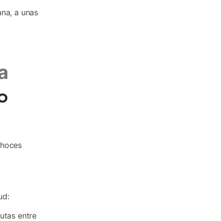
ana, a unas
a
o
 hoces
ud:
utas entre