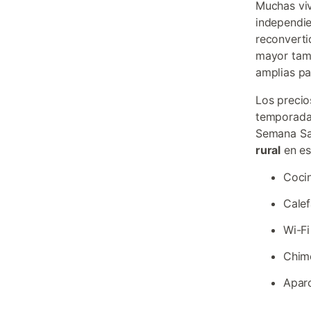
Muchas viv
independie
reconverti
mayor tama
amplias pa
Los precio
temporada,
Semana San
rural
en es
Cocin
Calef
Wi-Fi
Chime
Aparc