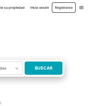
ie su propiedad
Inicia sesión
Registrarse
BUSCAR
des
·
rranía de Cuenca
Casas rurales Beamud
!