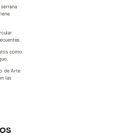
 serrana
viene
rcular
recuentes.
latos como
guo.
eo de Arte
n las
nos