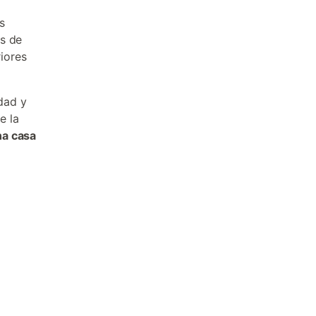
s
as de
iores
dad y
e la
na casa