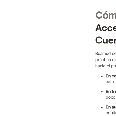
Cóm
Acce
Cue
Beamud se 
práctica d
hacia el p
En c
carre
En tr
poco 
En a
conti