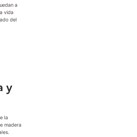
quedan a
a vida
jado del
a y
e la
de madera
les.