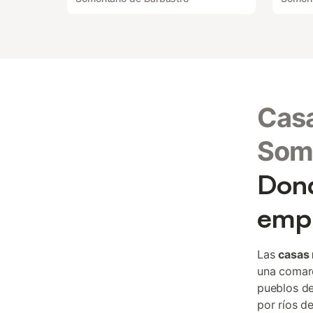
Casa
Som
Dond
empi
Las
casas
una comarc
pueblos de
por ríos d