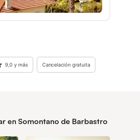
terraza
 aire
onar
n con
e sitúa a
los
 de la
e
a
9,0
y más
Cancelación gratuita
para
sar en Somontano de Barbastro