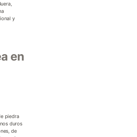
uera,
na
ional y
a en
de piedra
rnos duros
ones, de