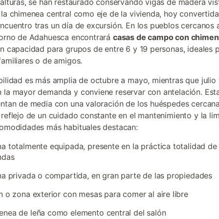
 alturas, se han restaurado conservando vigas de madera vis
 la chimenea central como eje de la vivienda, hoy convertida
ncuentro tras un día de excursión. En los pueblos cercanos 
torno de Adahuesca encontrará
casas de campo con chime
on capacidad para grupos de entre 6 y 19 personas, ideales 
familiares o de amigos.
bilidad es más amplia de octubre a mayo, mientras que julio
 la mayor demanda y conviene reservar con antelación. Est
entan de media con una valoración de los huéspedes cercan
 reflejo de un cuidado constante en el mantenimiento y la li
comodidades más habituales destacan:
a totalmente equipada, presente en la práctica totalidad de 
ndas
na privada o compartida, en gran parte de las propiedades
n o zona exterior con mesas para comer al aire libre
nea de leña como elemento central del salón