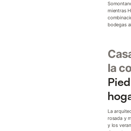
Somontano,
mientras H
combinació
bodegas ab
Cas
la c
Pied
hog
La arquite
rosada y m
y los vera