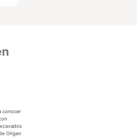
en
a conocer
 con
excavados
 de Origen