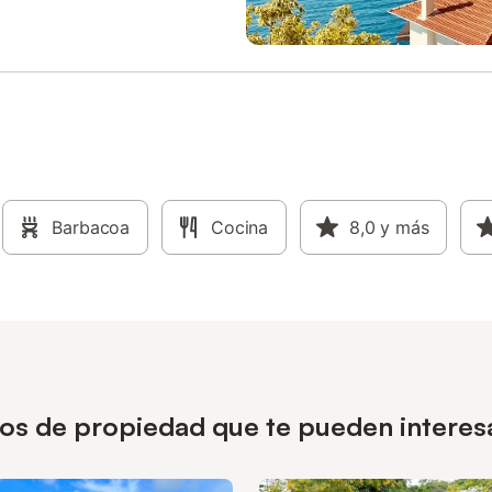
pertenencias. En el exterior, una 
ofrece un lugar para disfrutar del
libre. Se admiten mascotas en la
propiedad y se pueden proporci
cunas para las familias que viaje
niños pequeños. El apartamento s
200 m del corazón de Alquézar,
permitiendo un acceso directo a 
monumentos y lugares de interés
localidad. Tenga en cuenta que s
Barbacoa
Cocina
observan horarios de silencio par
8,0
y más
mantener un ambiente tranquilo 
todos los huéspedes.
ipos de propiedad que te pueden intere