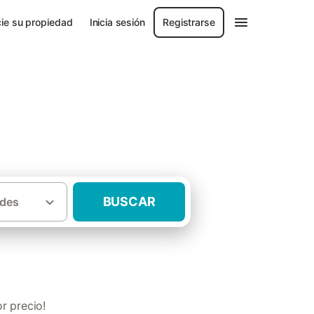
ie su propiedad
Inicia sesión
Registrarse
arbastro
BUSCAR
des
s con chimenea Somontano de Barbastro
r precio!