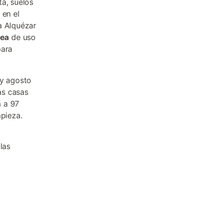
ta, suelos
 en el
a Alquézar
nea
de uso
para
 y agosto
as casas
a a 97
mpieza.
las