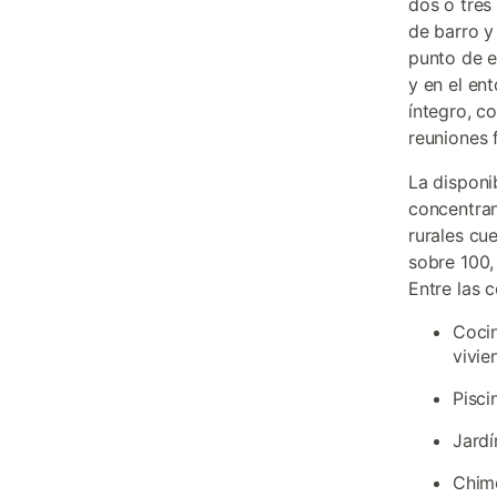
dos o tres
de barro y
punto de e
y en el en
íntegro, c
reuniones 
La disponi
concentran
rurales cu
sobre 100,
Entre las 
Cocin
vivie
Pisci
Jardí
Chime