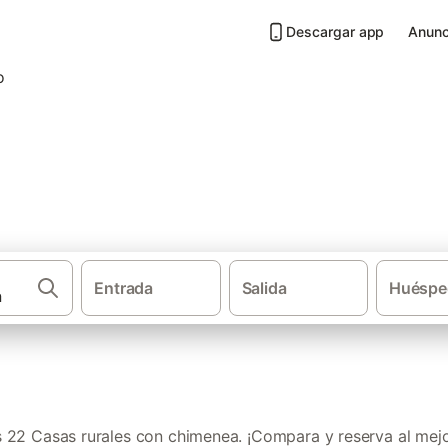
Descargar app
Anunc
n chimenea en Somontano de B
Entrada
Salida
Huéspe
·
·
·
Casas rurales
Aragón
Provincia de Huesca
Casas rurale
22 Casas rurales con chimenea. ¡Compara y reserva al mejo