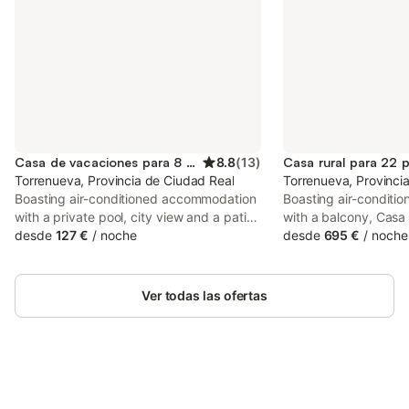
Casa de vacaciones para 8 personas
8.8
(
13
)
Casa rural para 22 
Torrenueva, Provincia de Ciudad Real
Torrenueva, Provinci
Boasting air-conditioned accommodation
Boasting air-condit
with a private pool, city view and a patio,
with a balcony, Casa 
Casa rural Isi is situated in Torrenueva.
desde
127 €
/
noche
situated in Torrenuev
desde
695 €
/
noche
This property offers access to a balcony,
business centre, this
a pool table, free private parking and
provides guests with 
free WiFi.
Ver todas las ofertas
Ahorra hasta un 10% en muchos
Inicia sesión