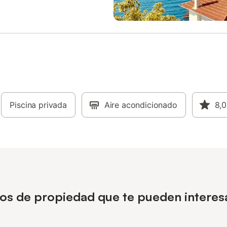
adas para un ambiente tranquilo.
cionan escritorio y zona de
el acceso a las plantas superiores
a mediante escaleras. En el
 la propiedad dispone de jardín
terraza solárium y una piscina
 de agua salada de temporada
erta. Una zona de barbacoa con
o de exterior permite disfrutar de
l aire libre, y hay aparcamiento
e en el recinto. Se admiten
Piscina privada
Aire acondicionado
8,0
 y la propiedad es para no
s. Se observan horas de silencio
tener el ambiente. Los
res ofrecen oportunidades para
 senderismo y ciclismo, y se pued
pos de propiedad que te pueden interes