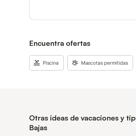
insonoriz
Se propor
estar, y 
se realiz
exterior,
privado, 
exterior
Encuentra ofertas
con cubi
mobiliari
comidas a
Piscina
Mascotas permitidas
disponibl
mascotas
fumadore
para man
alrededo
practicar
Otras ideas de vacaciones y ti
Bajas