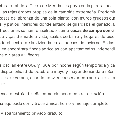
tura rural de la Tierra de Mérida se apoya en la piedra local
 las tejas árabes propias de la campiña extremeña. Predomi
 casas de labranza de una sola planta, con muros gruesos que
val y patios interiores donde antaño se guardaba el ganado.
trucciones se han rehabilitado como
casas de campo con 
o vigas de madera vista, suelos de barro y hogares de pied
ndo el centro de la vivienda en las noches de invierno. En la
ién encontrará fincas agrícolas con apartamentos independ
e olivares y viñedos.
s oscilan entre 60€ y 160€ por noche según temporada y c
 disponibilidad de octubre a mayo y mayor demanda en Se
eses de verano, cuando conviene reservar con antelación. L
ir:
nea o estufa de leña como elemento central del salón
a equipada con vitrocerámica, horno y menaje completo
 y aparcamiento privado gratuito