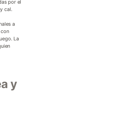
das por el
 cal.
nales a
, con
fuego. La
quien
a y