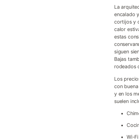
La arquitec
encalado y
cortijos y
calor esti
estas cons
conservand
siguen sie
Bajas tamb
rodeados d
Los precio
con buena
y en los m
suelen inclu
Chime
Cocin
Wi-Fi