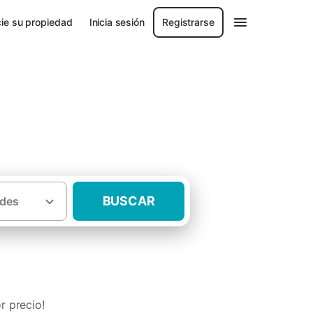
ie su propiedad
Inicia sesión
Registrarse
 - Vegas Bajas
BUSCAR
des
chimenea Tierra de Mérida - Vegas Bajas
r precio!