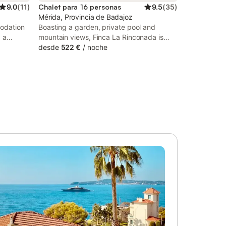
9.0
(
11
)
Chalet para 16 personas
9.5
(
35
)
Mérida, Provincia de Badajoz
modation
Boasting a garden, private pool and
d a
mountain views, Finca La Rinconada is
set in
located in Calamonte. The property
desde
522 €
/
noche
features pool and garden views, and is 11
.
km from Casa de Mitreo.