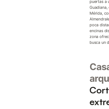
puertas a 
Guadiana, 
Mérida, co
Almendrale
poca dista
encinas di
zona ofrec
busca un d
Cas
arqu
Cort
ext