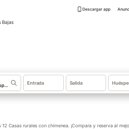
Descargar app
Anunc
 chimenea en Tierra de Mérida
Entrada
Salida
Huéspe
·
·
·
as rurales
Extremadura
Provincia de Badajoz
Casas rurales con 
12 Casas rurales con chimenea. ¡Compara y reserva al mejo