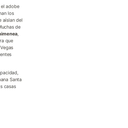
, el adobe
nan los
 aíslan del
 Muchas de
chimenea
,
ra que
s Vegas
ientes
apacidad,
mana Santa
as casas