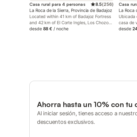
Casa rural para 4 personas
8.5
(
256
)
Casa rur
La Roca de la Sierra, Provincia de Badajoz
La Roca d
Located within 41 km of Badajoz Fortress
Ubicada e
and 42 km of El Corte Ingles, Los Chozos
casa de 
de la Roca features rooms with air
desde
88 €
/
noche
capacida
desde
24
conditioning and a private bathroom in La
en 6 dorm
Roca de la Sierra. With lake views, this
se encue
accommodation offers a patio.
ciudad, 
la región
los servic
distribuy
una coci
horno, la
junto con
con chime
plana. L
aire acon
Ahorra hasta un 10% con tu 
la casa, 
Al iniciar sesión, tienes acceso a nuest
lavander
de planc
descuentos exclusivos.
equipado
Inicia sesión o regístrate
propieda