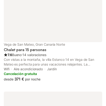
Vega de San Mateo, Gran Canaria Norte
Chalet para 15 personas
7.6
Bueno
⋅
14 valoraciones
Con vistas a la montaña, la villa Estanco 14 en Vega de San
Mateo es perfecta para unas vacaciones relajantes. La
propiedad de 380 m² consta de una sala de estar con sofá
Wifi
Aire acondicionado
Jardín
cama para una persona, una cocina, 6 dormitorios y 4 baños,
Cancelación gratuita
por lo que puede acomodar a 15 personas. Los servicios
371 €
desde
por noche
adicionales incluyen Wi-Fi de alta velocidad (apto para
videollamadas), una smart TV con servicios de streaming, aire
acondicionado, así como una lavadora. También hay 2 cunas
disponibles. Esta villa dispone de un espacio exterior privado
con piscina, bañera de hidromasaje, jardín, terraza descubierta,