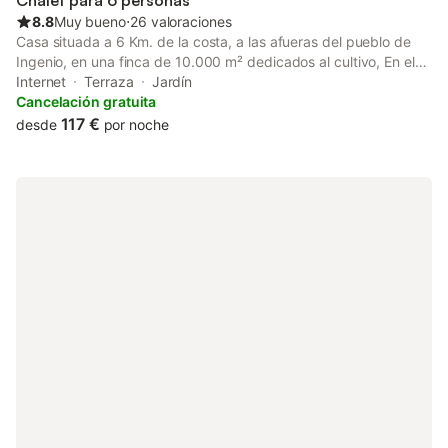
Chalet para 6 personas
una terraza con vistas p
8.8
Muy bueno
⋅
26 valoraciones
Casa situada a 6 Km. de la costa, a las afueras del pueblo de
Ingenio, en una finca de 10.000 m² dedicados al cultivo, En el
interior de la casa disponemos de dos dormitorios dobles, dos
Internet
Terraza
Jardín
dormitorios individuales, una amplia cocina con comedor, dos
Cancelación gratuita
baños y un gran salón muy confortable con chimenea. La casa
117 €
desde
por noche
ha sido decorada combinando el color con la naturaleza de la
piedra y la madera. En el exterior hay una agradable terraza
bajo un colgadizo canario que da directamente a un amplio
patio en el cual se encuentra la barbacoa y las tumbonas para
poder disfrutar del sol