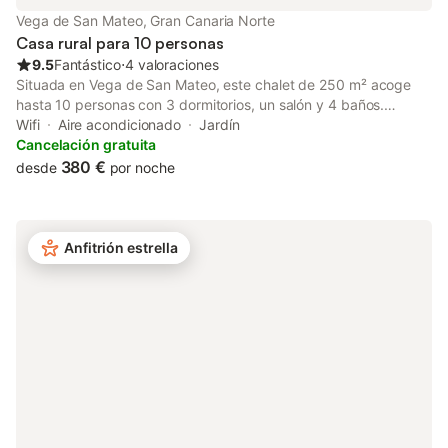
Vega de San Mateo, Gran Canaria Norte
Casa rural para 10 personas
9.5
Fantástico
⋅
4 valoraciones
Situada en Vega de San Mateo, este chalet de 250 m² acoge
hasta 10 personas con 3 dormitorios, un salón y 4 baños.
Compartiréis una cocina totalmente equipada con otros
Wifi
Aire acondicionado
Jardín
huéspedes. La propiedad ofrece vistas a la montaña e incluye
Cancelación gratuita
aire acondicionado privado, Wi-Fi, TV, lavadora y secadora. Las
380 €
desde
por noche
familias con bebés agradecerán la cuna y la trona disponibles
para vuestra comodidad. Salid al jardín privado y a la terraza
sin cubrir para relajaros y disfrutar del entorno natural. La
piscina exterior privada os ofrece un refrescante descanso
Anfitrión estrella
durante vuestra estancia. Podéis aparcar en la propiedad o en
la calle según lo necesitéis. Se admiten mascotas durante
vuestra visita. Tened en cuenta que no se permiten eventos en
la propiedad. El servicio de traslado al aeropuerto está
disponible por un coste adicional.