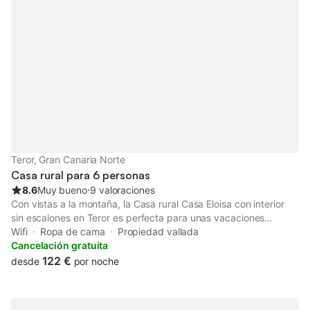
terraza cubierta, balcón, barbacoa y ducha exterior. Hay
aparcamiento gratuito en la calle. Se admite un animal de
compañía. No se permite fumar ni celebrar eventos. Este
alquiler cuenta con características de ahorro de luz y agua.
Teror, Gran Canaria Norte
Casa rural para 6 personas
8.6
Muy bueno
⋅
9 valoraciones
Con vistas a la montaña, la Casa rural Casa Eloisa con interior
sin escalones en Teror es perfecta para unas vacaciones
relajantes. La propiedad de 100 m² consta de una sala de estar,
Wifi
Ropa de cama
Propiedad vallada
una cocina bien equipada, 3 dormitorios y 1 baño, por lo que
Cancelación gratuita
puede acomodar a 6 personas. Los servicios adicionales
122 €
desde
por noche
incluyen Wi-Fi de alta velocidad (apto para videollamadas) con
un espacio de trabajo dedicado para la oficina en casa, una
televisión, así como una lavadora. Este alojamiento no ofrece: