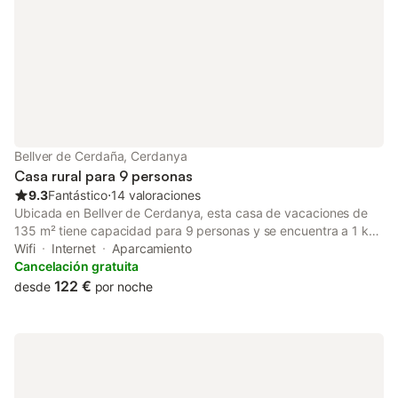
Bellver de Cerdaña, Cerdanya
Casa rural para 9 personas
9.3
Fantástico
⋅
14 valoraciones
Ubicada en Bellver de Cerdanya, esta casa de vacaciones de
135 m² tiene capacidad para 9 personas y se encuentra a 1 km
del centro de la ciudad. La propiedad destaca por su
Wifi
Internet
Aparcamiento
construcción en piedra y madera, ofreciendo vistas a las
Cancelación gratuita
montañas y prados de los alrededores. El interior se distribuye
122 €
desde
por noche
en varias plantas y cuenta con 4 dormitorios amueblados con
una combinación de camas dobles, individuales y sofás cama,
además de 3 baños. La cocina está totalmente equipada con
horno, lavavajillas, microondas, placa de cocina, frigorífico y
cafetera. Los huéspedes disponen de lavadora, secadora y una
chimenea en la zona de estar, con WiFi y calefacción en toda la