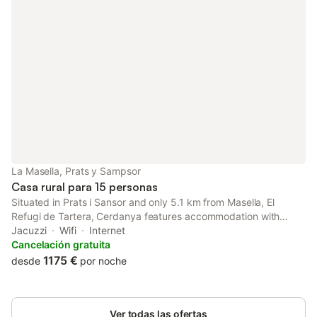
La Masella, Prats y Sampsor
Casa rural para 15 personas
Situated in Prats i Sansor and only 5.1 km from Masella, El
Refugi de Tartera, Cerdanya features accommodation with
garden views, free WiFi and free private parking. Boasting a
Jacuzzi
Wifi
Internet
tour desk, this property also provides guests with a picnic area.
Cancelación gratuita
1175 €
desde
por noche
Ver todas las ofertas