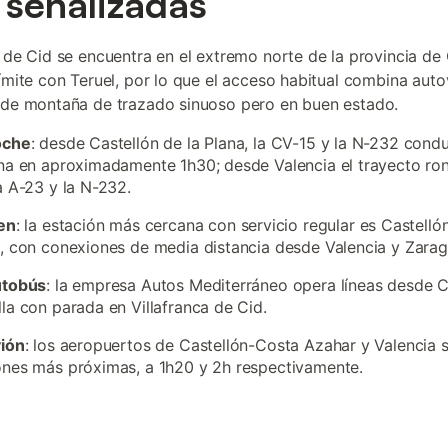
 señalizadas
a de Cid se encuentra en el extremo norte de la provincia de 
límite con Teruel, por lo que el acceso habitual combina auto
 de montaña de trazado sinuoso pero en buen estado.
oche
: desde Castellón de la Plana, la CV-15 y la N-232 cond
na en aproximadamente 1h30; desde Valencia el trayecto ron
a A-23 y la N-232.
en
: la estación más cercana con servicio regular es Castellón
, con conexiones de media distancia desde Valencia y Zara
utobús
: la empresa Autos Mediterráneo opera líneas desde C
la con parada en Villafranca de Cid.
vión
: los aeropuertos de Castellón-Costa Azahar y Valencia s
nes más próximas, a 1h20 y 2h respectivamente.