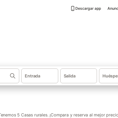
Descargar app
Anunc
illafranca de Cid
Entrada
Salida
Huéspe
·
·
Casas rurales
Comunidad Valenciana
Provincia de Ca
Tenemos 5 Casas rurales. ¡Compara y reserva al mejor precio