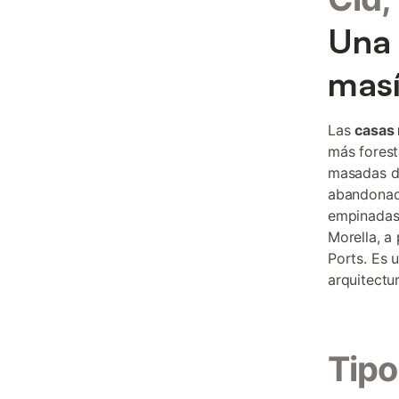
Una 
masí
Las
casas 
más forest
masadas de
abandonado
empinadas 
Morella, a
Ports. Es 
arquitectu
Tipo