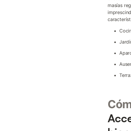
masías reg
imprescind
caracterís
Cocin
Jardí
Aparc
Ausen
Terra
Cómo
Acce