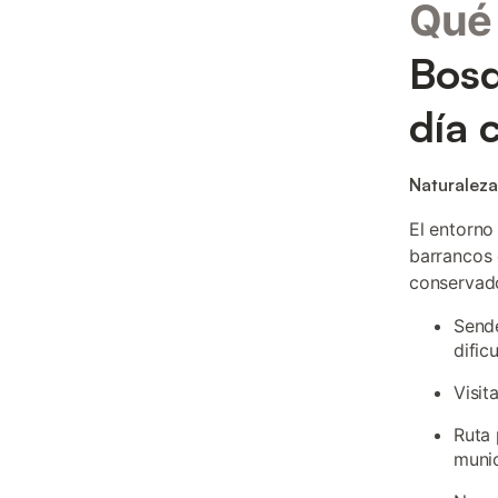
Qué 
Bosq
día 
Naturaleza
El entorno
barrancos 
conservado
Sende
dific
Visit
Ruta 
munic