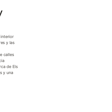
y
interior
es y las
e calles
cia
rca de Els
s y una