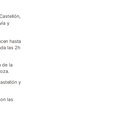
Castellón,
vía y
ucen hasta
da las 2h
 de la
goza.
astellón y
on las