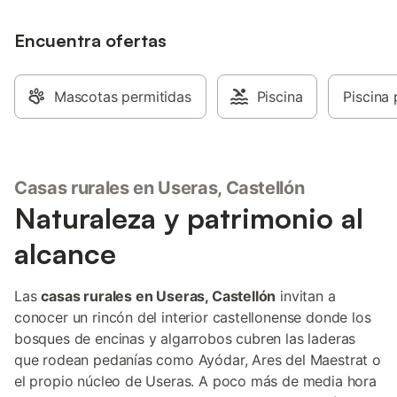
ducha exterior. Ideal para una escapada
relajante. Hay una plaza de aparcamiento
disponible en la propiedad. Se permite un
Encuentra ofertas
máximo de 3 mascotas. No se permite
fumar ni celebrar eventos. Se
proporcionan bicicletas. Esta propiedad
Mascotas permitidas
Piscina
Piscina 
tiene directrices para ayudar a los
huéspedes con la correcta separación de
residuos. Más información se proporciona
en el sitio. Este alquiler cuenta con
características de ahorro de luz y agua.
Casas rurales en Useras, Castellón
La electricidad de esta propiedad se
Naturaleza y patrimonio al
genera en parte mediante paneles
fotovoltaicos.
alcance
Las
casas rurales en Useras, Castellón
invitan a
conocer un rincón del interior castellonense donde los
bosques de encinas y algarrobos cubren las laderas
que rodean pedanías como Ayódar, Ares del Maestrat o
el propio núcleo de Useras. A poco más de media hora