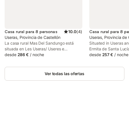
Casa rural para 8 personas
10.0
(
4
)
Casa rural para 8 p
Useras, Provincia de Castellón
Useras, Provincia de 
La casa rural Mas Del Sandungo está
Situated in Useras a
situada en Les Useras/ Useres e
Ermita de Santa Lucí
impresiona a los huéspedes con bonitas
desde
286 €
/
noche
Rural Mas Halcón fea
desde
257 €
/
noche
vistas a la montaña. La propiedad de 220
accommodation with 
m² consta de una sala de estar con un
free WiFi and free pr
sofá cama para 2 personas, una cocina
Ver todas las ofertas
totalmente equipada, 4 dormitorios y 1
baño, por lo que puede alojar a 8
personas. Los servicios adicionales
incluyen Wi-Fi, televisión, ventilador y
lavadora. También hay una cuna
disponible. Este alojamiento no ofrece:
Ahorra hasta un 10% en muchos
Inicia sesión
aire acondicionado. Este alquiler de
alojamientos con tu cuenta.
vacaciones dispone de piscina exterior
privada, jardín, terraza, barbacoa y