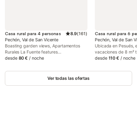
Casa rural para 4 personas
8.9
(
161
)
Casa rural para 6 p
Pechón, Val de San Vicente
Pechón, Val de San V
Boasting garden views, Apartamentos
Ubicada en Pesués, 
Rurales La Fuente features
vacaciones de 8 m² 
accommodation with patio, around 19 km
desde
80 €
/
noche
para 6 personas, dist
desde
110 €
/
noche
from Sobrellano Palace. This property
dormitorios y 2 baño
offers access to a balcony and free
un punto de partida p
private parking. The apartment has
costa cántabra, situa
Ver todas las ofertas
family rooms.
playa y a 800 m de l
local. El interior cue
estar con sofá, chime
pantalla plana, junto
equipada con horno, l
Ahorra hasta un 10% en muchos
microondas y cafetera
Inicia sesión
alojamientos con tu cuenta.
camas incluye opcion
individuales. La cas
calefacción, conexión