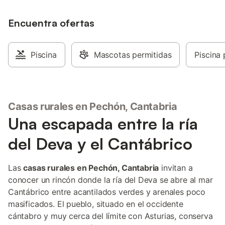
entrada privada. La 
en varias plantas, sie
Encuentra ofertas
superiores accesible
escaleras. En el exter
jardín, una terraza y 
mobiliario de exterio
Piscina
Mascotas permitidas
Piscina 
disfrutar de comidas a
ofrece vistas al jardí
aparcamiento disponib
alojamiento es para 
todas sus instalacion
Casas rurales en Pechón, Cantabria
horas de silencio par
Una escapada entre la ría
ambiente tranquilo. 
acceder al transporte
del Deva y el Cantábrico
centro de la ciudad a
de Amió a 2 km. Esta
es adecuada para fam
Las
casas rurales en Pechón, Cantabria
invitan a
deseen disfrutar del 
conocer un rincón donde la ría del Deva se abre al mar
atracciones costeras
Cantábrico entre acantilados verdes y arenales poco
masificados. El pueblo, situado en el occidente
cántabro y muy cerca del límite con Asturias, conserva