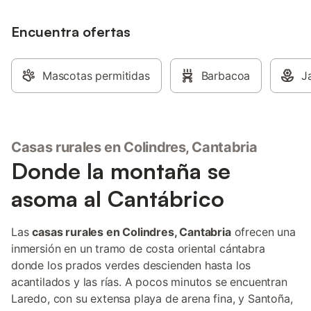
está ubicada cerca de la playa y a 15
minutos a pie de una pista de tenis. Hay
6 plazas de aparcamiento en la
Encuentra ofertas
propiedad y espacio adicional gratuito en
la calle. Se admiten hasta 2 mascotas y
hay disponible una estación de carga
Mascotas permitidas
Barbacoa
J
para vehículos eléctricos. No se permiten
eventos ni fumar. Toallas de playa
incluidas. La casa está en una zona
residencial, por lo que no se permiten
fiestas ni música alta. Al salir, aseguraos
Casas rurales en Colindres, Cantabria
de cerrar puertas y ventanas con los
Donde la montaña se
dispositivos de seguridad. Al marcharos,
tirad la basura, dejad las sábanas en las
asoma al Cantábrico
camas, poned las toallas a la vista en los
baños y limpiad los utensilios de cocina
usados. ¡Gracias y bienvenidos!
Las
casas rurales en Colindres, Cantabria
ofrecen una
inmersión en un tramo de costa oriental cántabra
donde los prados verdes descienden hasta los
acantilados y las rías. A pocos minutos se encuentran
Laredo, con su extensa playa de arena fina, y Santoña,