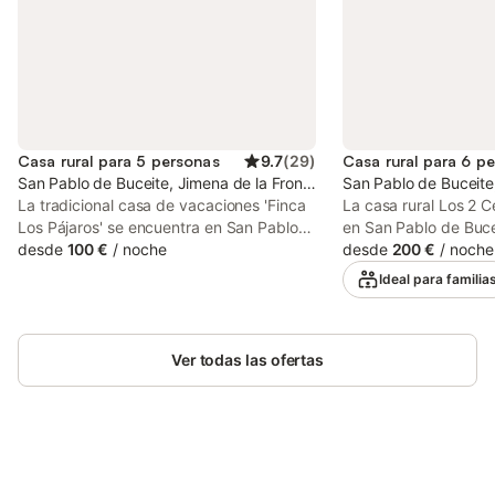
Casa rural para 5 personas
9.7
(
29
)
Casa rural para 6 p
San Pablo de Buceite, Jimena de la Frontera
San Pablo de Buceite
La tradicional casa de vacaciones 'Finca
La casa rural Los 2 C
Los Pájaros' se encuentra en San Pablo
en San Pablo de Buce
de Buceite y es perfecta para disfrutar
desde
100 €
/
noche
vistas a la montaña.
desde
200 €
/
noche
de unas vacaciones únicas con tus seres
m² consta de un saló
Ideal para familia
queridos. La propiedad de 114 m² consta
dormitorios y 3 cuart
de una sala de estar, una cocina
que puede acomodar 
totalmente equipada con lavavajillas, 2
servicios adicionales
dormitorios y 2 baños, por lo que puede
Ver todas las ofertas
un espacio de trabaj
alojar a 5 personas. Los servicios
oficina en casa, una t
adicionales incluyen Wi-Fi, aire
acondicionado en la s
acondicionado en los dormitorios, así
casa rural dispone de
como una lavadora. La casa de
privado con piscina, j
vacaciones cuenta con una zona exterior
barbacoa, ideal para 
Ahorra hasta un 10% en muchos
privada con una plantación de naranjos
entretenerse al aire l