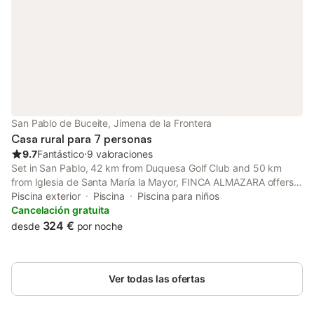
San Pablo de Buceite, Jimena de la Frontera
Casa rural para 7 personas
9.7
Fantástico
⋅
9 valoraciones
Set in San Pablo, 42 km from Duquesa Golf Club and 50 km
from Iglesia de Santa María la Mayor, FINCA ALMAZARA offers
an open-air bath and air conditioning.
Piscina exterior
Piscina
Piscina para niños
Cancelación gratuita
324 €
desde
por noche
Ver todas las ofertas