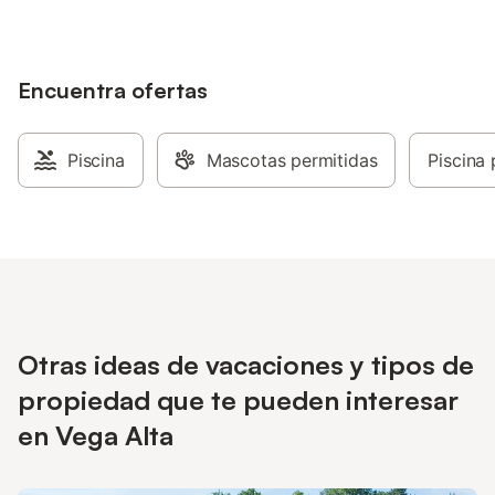
todo el año. Es un espacio único donde
podrá desconectar y disfrutar de la
naturaleza. La zona de barbacoa dispone
de parrillas reutilizables compartidas. Si
Encuentra ofertas
prefiere utilizar una parrilla de uso
personal, le recomendamos que traiga la
suya propia.
Piscina
Mascotas permitidas
Piscina 
Otras ideas de vacaciones y tipos de
propiedad que te pueden interesar
en Vega Alta