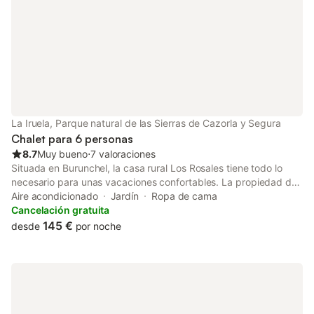
La Iruela, Parque natural de las Sierras de Cazorla y Segura
Chalet para 6 personas
8.7
Muy bueno
⋅
7 valoraciones
Situada en Burunchel, la casa rural Los Rosales tiene todo lo
necesario para unas vacaciones confortables. La propiedad de
120 m² consta de una sala de estar, una cocina, 3 dormitorios y
Aire acondicionado
Jardín
Ropa de cama
1 baño, por lo que puede acomodar a 6 personas. Los servicios
Cancelación gratuita
adicionales incluyen horno de leña, televisión, ventilador en
145 €
desde
por noche
todas las habitaciones y lavadora. Este alojamiento no ofrece:
Wi-Fi y aire acondicionado. Este alquiler de vacaciones cuenta
con una zona exterior privada con piscina vallada (abierta del 1
de junio al 15 de septiembre), jardín y barbacoa. Disfrute de la
comodidad de una cocina compartida en la casa rural, así como
de un campo de fútbol. Los horarios de check-in y check-out