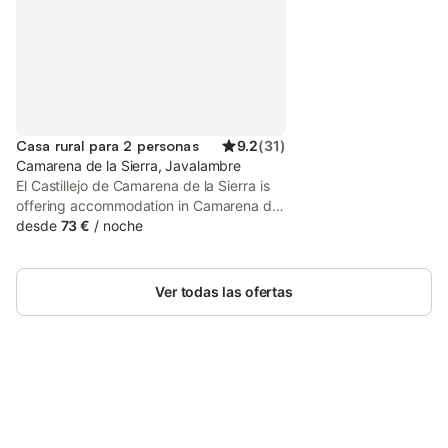
Casa rural para 2 personas
9.2
(
31
)
Camarena de la Sierra, Javalambre
El Castillejo de Camarena de la Sierra is
offering accommodation in Camarena de
la Sierra. The property features quiet
desde
73 €
/
noche
street views. The country house provides
mountain views, a barbecue, and free
WiFi is available throughout the property.
Ver todas las ofertas
Ahorra hasta un 10% en muchos
Inicia sesión
alojamientos con tu cuenta.