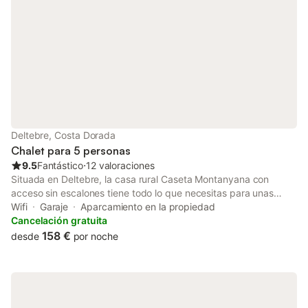
TURISTICA, EL PRECIO ES 2€ POR PERSONA Y DIA A PARTIR
DE 16AÑO
Deltebre, Costa Dorada
Chalet para 5 personas
9.5
Fantástico
⋅
12 valoraciones
Situada en Deltebre, la casa rural Caseta Montanyana con
acceso sin escalones tiene todo lo que necesitas para unas
vacaciones relajantes. La propiedad de 80 m² consta de una
Wifi
Garaje
Aparcamiento en la propiedad
sala de estar, una cocina bien equipada, 3 dormitorios y 1 baño,
Cancelación gratuita
por lo que puede alojar a 5 personas. Los servicios adicionales
158 €
desde
por noche
incluyen Wi-Fi, televisión, ventilador y lavadora. También hay
una cuna disponible. Este alojamiento no ofrece: aire
acondicionado. Este alquiler vacacional dispone de un espacio
exterior privado con jardín, terrazas cubiertas y descubiertas y
barbacoa. Hay 2 plazas de parking disponibles en la propiedad