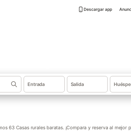
Descargar app
Anunc
atas en Berguedà
Entrada
Salida
Huéspe
·
·
·
Casas rurales
Cataluña
Provincia de Barcelona
Pirineo 
os 63 Casas rurales baratas. ¡Compara y reserva al mejor p