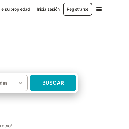
ie su propiedad
Inicia sesión
Registrarse
BUSCAR
des
·
Catalan
Casas rurales baratas Berguedà
recio!