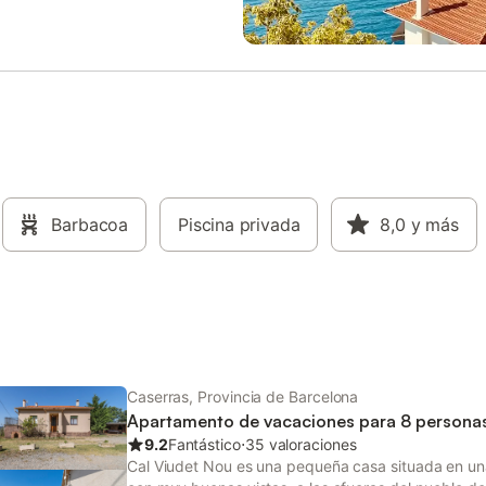
entales sobre el agua en el
anfitrión puede organizar visitas 
de su visita, lo que puede
granja cercana donde podrás int
 uso de la piscina, el riego del
con los animales. Petanca, fútbol,
imitar el uso del agua del grifo.
bicicletas, ping pong y futbolín s
encuentran a menos de 2 km de 
propiedad. Disfruta de un refres
chapuzón en la piscina comparti
ubicada a 2 km de la propiedad, 
para los días soleados. La barba
uso exclusivo, con leña gratuita i
Barbacoa
Piscina privada
Hay una plaza de aparcamiento
8,0
y más
disponible en la propiedad, apar
gratuito en la calle y 2 plazas di
en un garaje. Se admite una mas
está permitido fumar ni celebrar 
Esta propiedad tiene directrices 
ayudar
Caserras, Provincia de Barcelona
Apartamento de vacaciones para 8 persona
9.2
Fantástico
⋅
35 valoraciones
Cal Viudet Nou es una pequeña casa situada en una