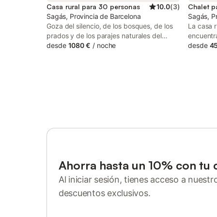
Casa rural para 30 personas
10.0
(
3
)
Chalet p
Sagás, Provincia de Barcelona
Sagás, P
Goza del silencio, de los bosques, de los
La casa r
prados y de los parajes naturales del
encuentr
Berguedà (provincia de Barcelona). Un
desde
1080 €
/
noche
huéspedes
desde
45
paseo por los entornos de la casa rural os
montaña.
permitirán conocer las características del
de una sa
bosque mediterráneo y disfrutar de rieras
dormitori
y pozas de agua. Se pueden hacer
alojar a 
caminatas por distintas rutas, más o
adicional
menos largas, que os harán descubrir la
acondici
naturaleza en su estado más puro, con
una mesa
toda la riqueza de fauna y flora que
propieda
ofrecen las cordilleras pre-pirinencas.
disponibl
Disfruten del turismo rural.
zona exte
de hidro
una pista
Ahorra hasta un 10% con tu 
establec
Al iniciar sesión, tienes acceso a nuest
aparcamie
permite 
descuentos exclusivos.
permite f
Inicia sesión o regístrate
en cuent