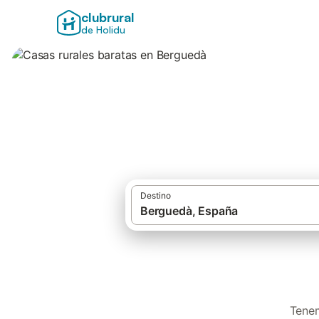
clubrural
de Holidu
Casas rurales bar
Destino
Tenem