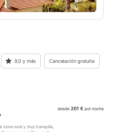
a una
el riego del jardín o limitar el uso del agua
eractuar
del grifo. Sólo se permite la estancia a los
 minigolf,
huéspedes que figuran en la reserva. Se
e
contactará con las autoridades si se
la
infringen las normas de la casa.
cante
da,
ideal
coa es de
ncluida.
9,0
y más
Cancelación gratuita
camiento
sponibles
cota. No
eventos.
para
201 €
desde
por noche
s
 zona rural y muy tranquila,