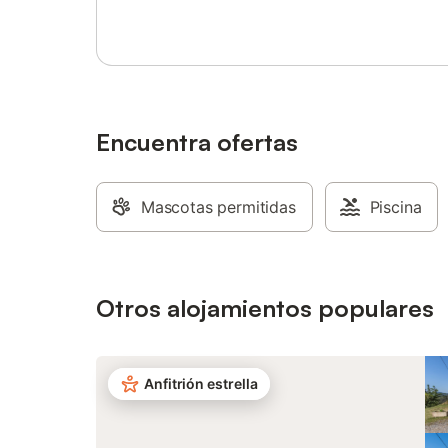
gubernam
momento 
afectar el
jardín o l
Encuentra ofertas
Mascotas permitidas
Piscina
Otros alojamientos populares
Anfitrión estrella