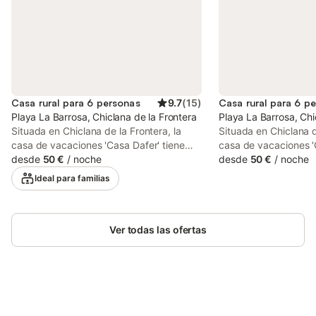
Casa rural para 6 personas
9.7
(
15
)
Casa rural para 6 p
Playa La Barrosa, Chiclana de la Frontera
Playa La Barrosa, Chi
Situada en Chiclana de la Frontera, la
Situada en Chiclana d
casa de vacaciones 'Casa Dafer' tiene
casa de vacaciones 'C
todo lo que necesitas para unas
desde
50 €
/
noche
todo lo que necesita
desde
50 €
/
noche
vacaciones relajantes. La propiedad de
vacaciones relajante
Ideal para familias
50 m² consta de una sala de estar con un
50 m² consta de una 
sofá cama para 2 personas, una cocina
sofá cama para 2 per
totalmente equipada con un lavavajillas,
totalmente equipada c
2 dormitorios y 1 baño y por lo tanto
Ver todas las ofertas
2 dormitorios y 1 bañ
puede acomodar a 6 personas. Los
puede acomodar a 6 
servicios adicionales incluyen Wi-Fi de
servicios adicionales
alta velocidad (apto para videollamadas),
alta velocidad (apto 
televisión, aire acondicionado, lavadora y
televisión, aire acon
secadora. Esta propiedad ofrece una
secadora. Esta propi
Ahorra hasta un 10% en muchos
zona exterior privada con piscina, jardín,
zona exterior privada 