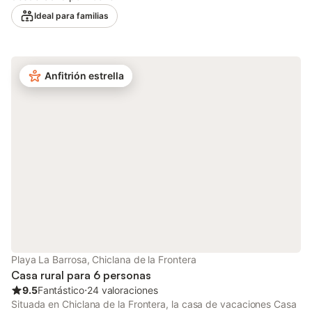
de streaming, aire acondicionado, así como una lavadora. Hay
Ideal para familias
una cuna disponible. Este alquiler vacacional ofrece un espacio
exterior privado con piscina, jardín, terraza y barbacoa. El
alojamiento está convenientemente situado cerca de un centro
de salud, campos de golf, instalaciones para montar a caballo y
Anfitrión estrella
pistas de tenis y paddle. Hay aparcamiento disponible en la
propiedad y hay aparcamiento gratuito disponible en la calle.
No se permiten mascotas, fumar ni celebrar eventos.
Playa La Barrosa, Chiclana de la Frontera
Casa rural para 6 personas
9.5
Fantástico
⋅
24 valoraciones
Situada en Chiclana de la Frontera, la casa de vacaciones Casa