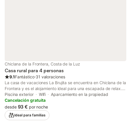
se permiten eventos en el alojamiento. La playa está cerca y,
para los más activos, hay una pista de tenis a solo 15 minutos
andando.
Chiclana de la Frontera, Costa de la Luz
Casa rural para 4 personas
9.1
Fantástico
⋅
31 valoraciones
La casa de vacaciones La Brujita se encuentra en Chiclana de la
Frontera y es el alojamiento ideal para una escapada de relax.
La propiedad de 60 m² consta de una sala de estar, una cocina,
Piscina exterior
Wifi
Aparcamiento en la propiedad
2 dormitorios y 1 baño, por lo que puede alojar hasta 4
Cancelación gratuita
personas. Los servicios adicionales incluyen Wi-Fi con un
93 €
desde
por noche
espacio de trabajo dedicado para oficina en casa, televisión,
Ideal para familias
aire acondicionado (en la sala de estar y en un dormitorio), así
como lavadora. Este alquiler vacacional dispone de una zona
exterior privada con piscina vallada (cerrada del 1 de octubre al