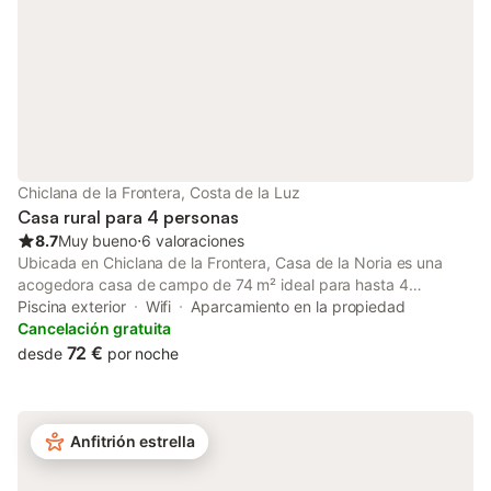
Chiclana de la Frontera, Costa de la Luz
Casa rural para 4 personas
8.7
Muy bueno
⋅
6 valoraciones
Ubicada en Chiclana de la Frontera, Casa de la Noria es una
acogedora casa de campo de 74 m² ideal para hasta 4
personas. Dispone de 2 dormitorios y 1 baño, además de una
Piscina exterior
Wifi
Aparcamiento en la propiedad
cocina totalmente equipada para vuestra comodidad.
Cancelación gratuita
Encontraréis Wi-Fi de alta velocidad apto para videollamadas,
72 €
desde
por noche
televisión, aire acondicionado y lavadora para hacer vuestra
estancia más agradable. Salid al jardín privado y la terraza
cubierta, perfectos para relajaros al aire libre. La piscina exterior
privada os permitirá refrescaros durante la visita. El acceso
Anfitrión estrella
interior sin escalones añade comodidad adicional. Dispondréis
de 2 plazas de aparcamiento compartidas en la propiedad. No