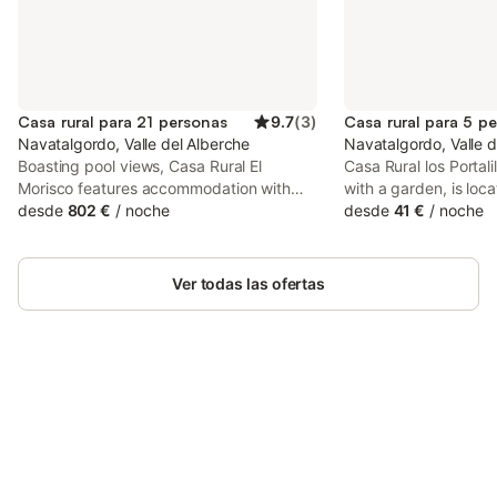
Casa rural para 21 personas
9.7
(
3
)
Casa rural para 5 p
Navatalgordo, Valle del Alberche
Navatalgordo, Valle d
Boasting pool views, Casa Rural El
Casa Rural los Portalil
Morisco features accommodation with
with a garden, is loca
barbecue facilities and a balcony, around
desde
802 €
/
noche
Navatalgordo, 46 km 
desde
41 €
/
noche
41 km from Torreón de los Guzmanes.
Guzmanes, 46 km from
This holiday home features a private
Council, as well as 
pool, a garden and free private parking.
of Saint Teresa.
Ver todas las ofertas
Ahorra hasta un 10% en muchos
Inicia sesión
alojamientos con tu cuenta.