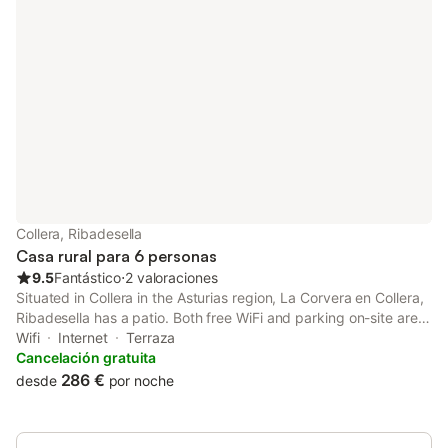
Collera, Ribadesella
Casa rural para 6 personas
9.5
Fantástico
⋅
2 valoraciones
Situated in Collera in the Asturias region, La Corvera en Collera,
Ribadesella has a patio. Both free WiFi and parking on-site are
available at the chalet free of charge. The property is non-
Wifi
Internet
Terraza
smoking and is located 1.6 km from Playa de Arra.
Cancelación gratuita
286 €
desde
por noche