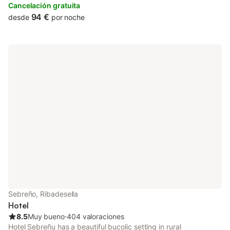
site restaurant and free private parking.
Cancelación gratuita
94 €
desde
por noche
Sebreño, Ribadesella
Hotel
8.5
Muy bueno
⋅
404 valoraciones
Hotel Sebreñu has a beautiful bucolic setting in rural