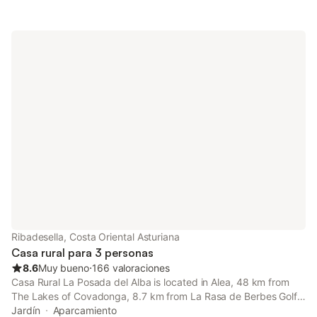
Ribadesella, Costa Oriental Asturiana
Casa rural para 3 personas
8.6
Muy bueno
⋅
166 valoraciones
Casa Rural La Posada del Alba is located in Alea, 48 km from
The Lakes of Covadonga, 8.7 km from La Rasa de Berbes Golf,
as well as 11 km from La Cueva de Tito Bustillo. There is an on-
Jardín
Aparcamiento