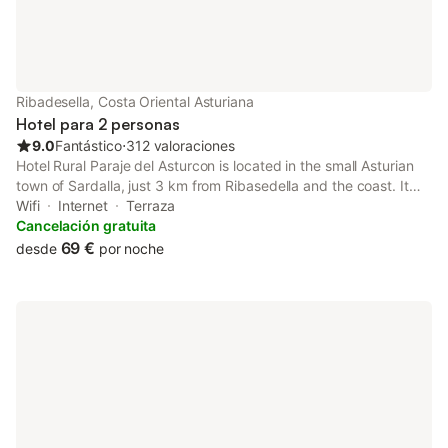
Ribadesella, Costa Oriental Asturiana
Hotel para 2 personas
9.0
Fantástico
⋅
312 valoraciones
Hotel Rural Paraje del Asturcon is located in the small Asturian
town of Sardalla, just 3 km from Ribasedella and the coast. It
offers stunning views, tranquillity and outdoor activities. Free
Wifi
Internet
Terraza
private parking is available on site.
Cancelación gratuita
69 €
desde
por noche