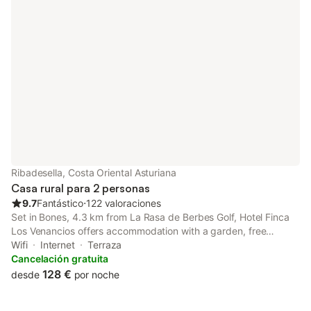
Ribadesella, Costa Oriental Asturiana
Casa rural para 2 personas
9.7
Fantástico
⋅
122 valoraciones
Set in Bones, 4.3 km from La Rasa de Berbes Golf, Hotel Finca
Los Venancios offers accommodation with a garden, free
private parking, a shared lounge and a terrace. This 3-star hotel
Wifi
Internet
Terraza
offers a tour desk. The property is non-smoking and is located
Cancelación gratuita
5.
128 €
desde
por noche