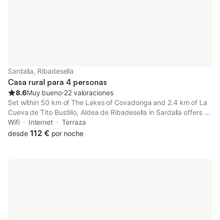
Sardalla, Ribadesella
Casa rural para 4 personas
8.6
Muy bueno
⋅
22 valoraciones
Set within 50 km of The Lakes of Covadonga and 2.4 km of La
Cueva de Tito Bustillo, Aldea de Ribadesella in Sardalla offers a
garden and rooms with free WiFi.
Wifi
Internet
Terraza
112 €
desde
por noche