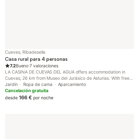
Cueves, Ribadesella
Casa rural para 4 personas
7.2
Bueno
⋅
7 valoraciones
LA CASINA DE CUEVAS DEL AGUA offers accommodation in
Cuevas, 26 km from Museo del Jurásico de Asturias. With free
private parking, the property is 5.6 km from La Cueva de Tito
Jardín
Ropa de cama
Aparcamiento
Bustillo and 15 km from Bufones de Pria.
Cancelación gratuita
166 €
desde
por noche