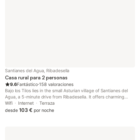
Santianes del Agua, Ribadesella
Casa rural para 2 personas
9.6
Fantástico
⋅
158 valoraciones
Bajo los Tilos lies in the small Asturian village of Santianes del
Agua, a 5-minute drive from Ribadesella. It offers charming
décor, free Wi-Fi and free private parking. Surrounded by
Wifi
Internet
Terraza
gardens, rooms at the Bajo los Tilos all have natural views.
103 €
desde
por noche