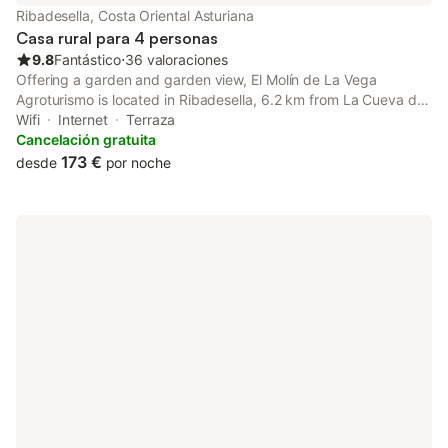
Ribadesella, Costa Oriental Asturiana
Casa rural para 4 personas
9.8
Fantástico
⋅
36 valoraciones
Offering a garden and garden view, El Molín de La Vega
Agroturismo is located in Ribadesella, 6.2 km from La Cueva de
Tito Bustillo and 8.3 km from La Rasa de Berbes Golf. This
Wifi
Internet
Terraza
property offers access to a balcony, free private parking and
Cancelación gratuita
free WiFi.
173 €
desde
por noche