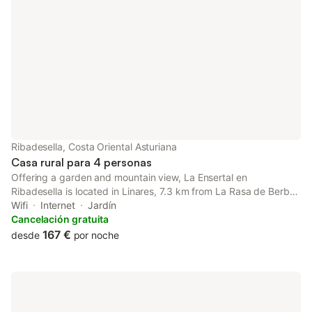
Ribadesella, Costa Oriental Asturiana
Casa rural para 4 personas
Offering a garden and mountain view, La Ensertal en
Ribadesella is located in Linares, 7.3 km from La Rasa de Berbes
Golf and 9.4 km from La Cueva de Tito Bustillo.
Wifi
Internet
Jardín
Cancelación gratuita
167 €
desde
por noche