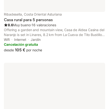
Ribadesella, Costa Oriental Asturiana
Casa rural para 5 personas
8.6
Muy bueno
⋅
16 valoraciones
Offering a garden and mountain view, Casa de Aldea Casina del
Naranjo is set in Linares, 8.2 km from La Cueva de Tito Bustillo
and 17 km from Bufones de Pria. Both free WiFi and parking on-
Wifi
Internet
Jardín
site are available at the chalet free of charge.
Cancelación gratuita
105 €
desde
por noche