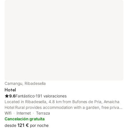
Camangu, Ribadesella
Hotel
9.6
Fantástico
⋅
191 valoraciones
Located in Ribadesella, 4.8 km from Bufones de Pria, Amaicha
Hotel Rural provides accommodation with a garden, free private
parking, a shared lounge and a terrace.
Wifi
Internet
Terraza
Cancelación gratuita
121 €
desde
por noche