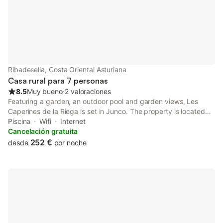
Ribadesella, Costa Oriental Asturiana
Casa rural para 7 personas
8.5
Muy bueno
⋅
2 valoraciones
Featuring a garden, an outdoor pool and garden views, Les
Caperines de la Riega is set in Junco. The property is located
500 metres from Playa de la Atalaya, 1.3 km from La Cueva de
Piscina
Wifi
Internet
Tito Bustillo and 7.9 km from Bufones de Pria.
Cancelación gratuita
252 €
desde
por noche