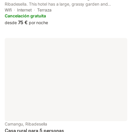
Ribadesella. This hotel has a large, grassy garden and
magnificent mountain views. Free WiFi access is available. At
Wifi
Internet
Terraza
Hotel Sebreñu you will find a garden and a terrace.
Cancelación gratuita
75 €
desde
por noche
Camangu, Ribadesella
Casa rural para 5 personas