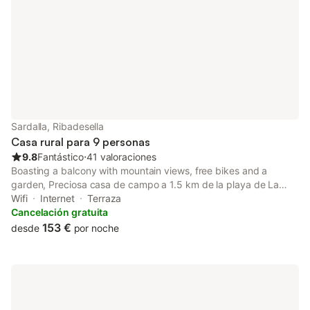
Sardalla, Ribadesella
Casa rural para 9 personas
9.8
Fantástico
⋅
41 valoraciones
Boasting a balcony with mountain views, free bikes and a
garden, Preciosa casa de campo a 1.5 km de la playa de La
Marina can be found in Ribadesella, close to La Cueva de Tito
Wifi
Internet
Terraza
Bustillo and 2.4 km from Playa de Santa Marina.
Cancelación gratuita
153 €
desde
por noche