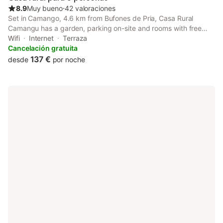
8.9
Muy bueno
⋅
42 valoraciones
Set in Camango, 4.6 km from Bufones de Pria, Casa Rural
Camangu has a garden, parking on-site and rooms with free
WiFi access. There is a private entrance at the holiday home for
Wifi
Internet
Terraza
the convenience of those who stay.
Cancelación gratuita
137 €
desde
por noche