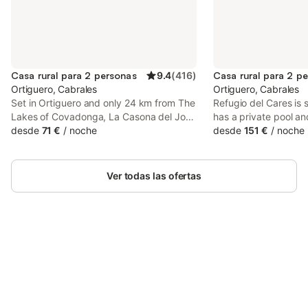
Casa rural para 2 personas
9.4
(
416
)
Casa rural para 2 p
Ortiguero, Cabrales
Ortiguero, Cabrales
Set in Ortiguero and only 24 km from The
Refugio del Cares is 
Lakes of Covadonga, La Casona del Jou
has a private pool an
offers accommodation with mountain
desde
71 €
/
noche
There is an in-house 
desde
151 €
/
noche
views, free WiFi and free private parking.
private parking and f
available. The countr
garden views, a picn
Ver todas las ofertas
hour front...
Ahorra hasta un 10% en muchos
Inicia sesión
alojamientos con tu cuenta.