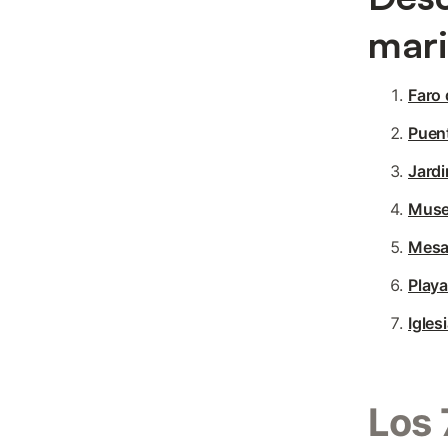
mari
Faro 
Puent
Jardi
Muse
Mesa 
Playa
Igles
Los 