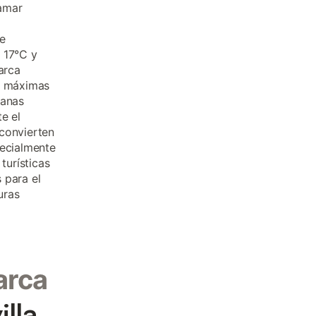
lamar
e
 17°C y
arca
as máximas
canas
e el
 convierten
pecialmente
turísticas
 para el
uras
arca
illa