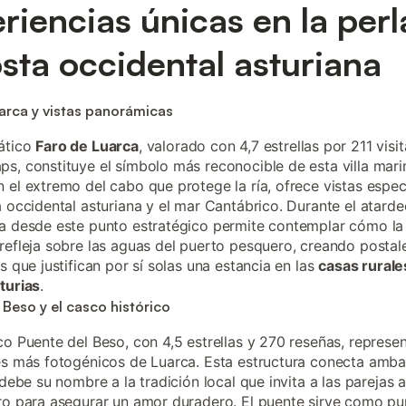
riencias únicas en la perl
osta occidental asturiana
arca y vistas panorámicas
ático
Faro de Luarca
, valorado con 4,7 estrellas por 211 visi
s, constituye el símbolo más reconocible de esta villa mari
 el extremo del cabo que protege la ría, ofrece vistas espe
a occidental asturiana y el mar Cantábrico. Durante el atardec
a desde este punto estratégico permite contemplar cómo la
refleja sobre las aguas del puerto pesquero, creando postal
s que justifican por sí solas una estancia en las
casas rurale
turias
.
 Beso y el casco histórico
co Puente del Beso, con 4,5 estrellas y 270 reseñas, represe
es más fotogénicos de Luarca. Esta estructura conecta amba
 debe su nombre a la tradición local que invita a las parejas 
ro para asegurar un amor duradero. El puente sirve como pu