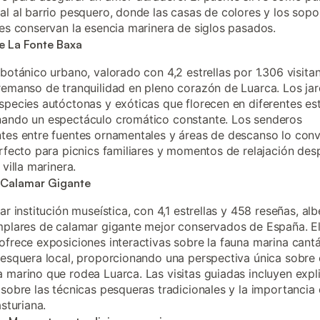
al al barrio pesquero, donde las casas de colores y los sopo
les conservan la esencia marinera de siglos pasados.
e La Fonte Baxa
 botánico urbano, valorado con 4,2 estrellas por 1.306 visitan
remanso de tranquilidad en pleno corazón de Luarca. Los jar
species autóctonas y exóticas que florecen en diferentes es
ando un espectáculo cromático constante. Los senderos
tes entre fuentes ornamentales y áreas de descanso lo conv
erfecto para picnics familiares y momentos de relajación de
 villa marinera.
 Calamar Gigante
ar institución museística, con 4,1 estrellas y 458 reseñas, al
mplares de calamar gigante mejor conservados de España. E
ofrece exposiciones interactivas sobre la fauna marina cantá
pesquera local, proporcionando una perspectiva única sobre 
 marino que rodea Luarca. Las visitas guiadas incluyen expl
 sobre las técnicas pesqueras tradicionales y la importancia
asturiana.