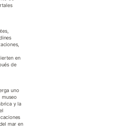
rtales
tes,
dines
taciones,
ierten en
spués de
berga uno
l museo
brica y la
el
icaciones
 del mar en