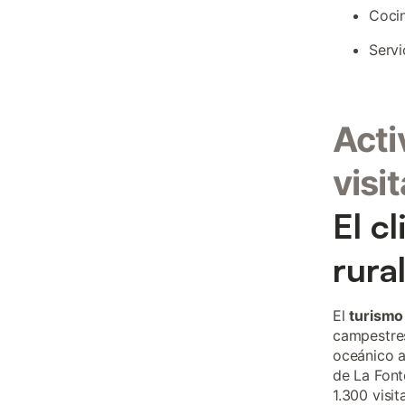
Coci
Servi
Acti
visi
El c
rura
El
turismo
campestres
oceánico a
de La Font
1.300 visi