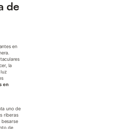
a de
tantes en
nera.
ctaculares
er, la
 luz
es
s en
nta uno de
s riberas
a besarse
nto de