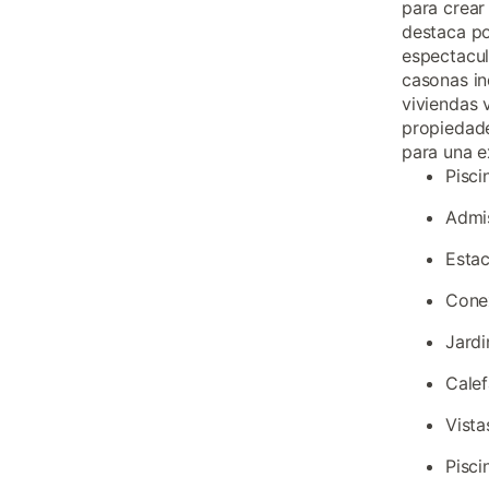
para crear
destaca po
espectacul
casonas in
viviendas 
propiedad
para una e
Pisci
Admi
Estac
Conex
Jardi
Calef
Vista
Pisci