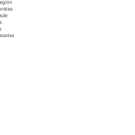
región
vistas
esde
s
s
nsadas