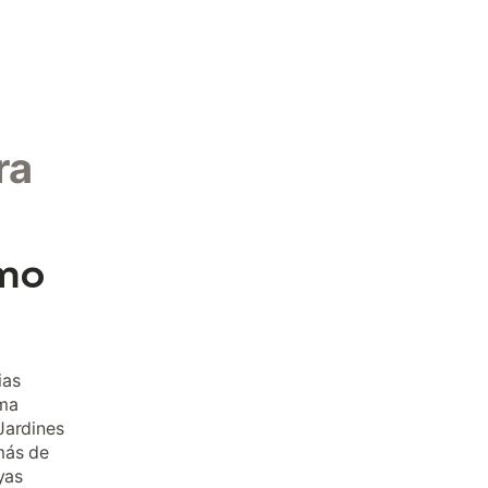
ra
smo
ias
ima
Jardines
más de
yas