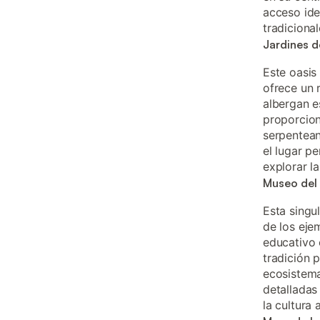
acceso ide
tradiciona
Jardines d
Este oasis
ofrece un 
albergan e
proporcion
serpentean
el lugar p
explorar la
Museo del
Esta singul
de los eje
educativo 
tradición 
ecosistema
detalladas
la cultura 