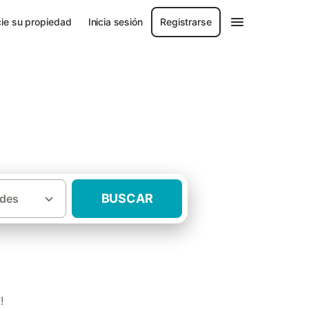
ie su propiedad
Inicia sesión
Registrarse
BUSCAR
des
·
·
·
Asturias
Valdés
Casas rurales Luarca
!