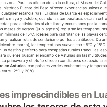
e la zona. Para los aficionados a la cultura, el Museo del Ca
el histórico Puente del Beso ofrecen experiencias únicas que
 cualquier estancia rural. El clima de Luarca es especialment
entre mayo y octubre, cuando las temperaturas oscilan entre
ectas para actividades al aire libre y excursiones por la com
os meses de verano (julio-agosto) registran las temperatur
n mínimas de 15°C, ideales para disfrutar de las playas cer
n y realizar rutas de senderismo por los acantilados. Durant
diciembre-marzo), las temperaturas suaves entre 8°C y 16°C
n un destino perfecto para escapadas rurales tranquilas, es
para quienes buscan el encanto de Asturias sin las multitudes 
. La primavera y el otoño ofrecen condiciones excepcionales
mo en Asturias
, con paisajes verdes exuberantes y temperat
 entre 12°C y 20°C.
es imprescindibles en Lu
ubre los tesoros de esta v