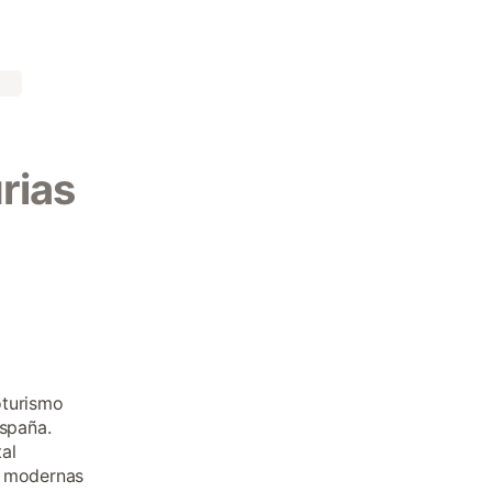
rias
oturismo
España.
al
s modernas