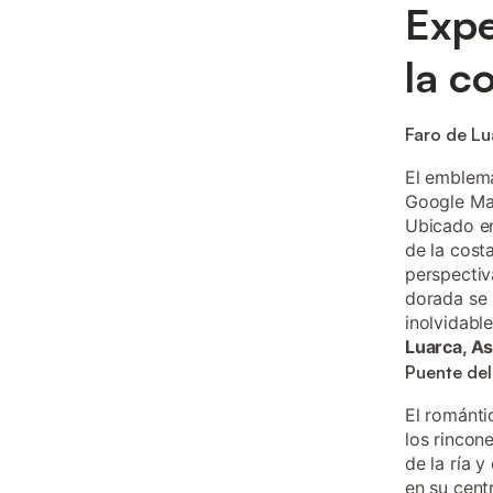
Expe
la c
Faro de Lu
El emblem
Google Map
Ubicado en
de la cost
perspectiv
dorada se 
inolvidable
Luarca, As
Puente del
El románti
los rincon
de la ría y
en su cent