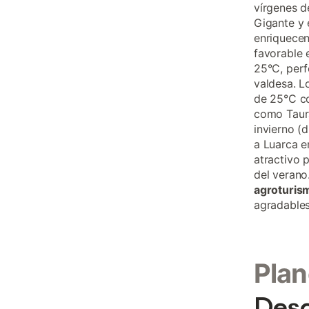
vírgenes d
Gigante y 
enriquecen
favorable 
25°C, perf
valdesa. L
de 25°C co
como Taura
invierno (
a Luarca e
atractivo 
del verano
agroturis
agradables
Plan
Desc