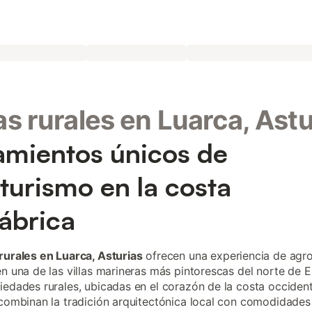
s rurales en Luarca, Astu
amientos únicos de
turismo en la costa
ábrica
rurales en Luarca, Asturias
ofrecen una experiencia de agr
en una de las villas marineras más pintorescas del norte de 
iedades rurales, ubicadas en el corazón de la costa occident
 combinan la tradición arquitectónica local con comodidade