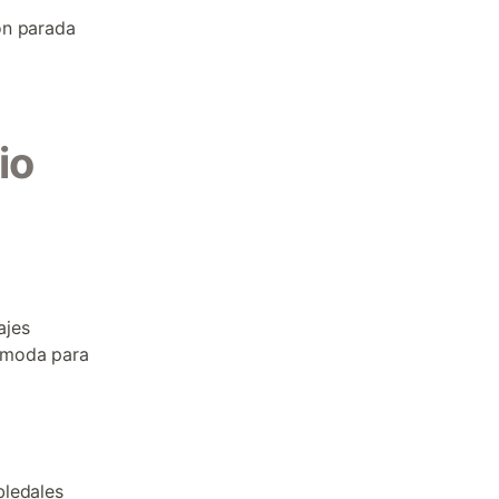
on parada
io
ajes
cómoda para
bledales