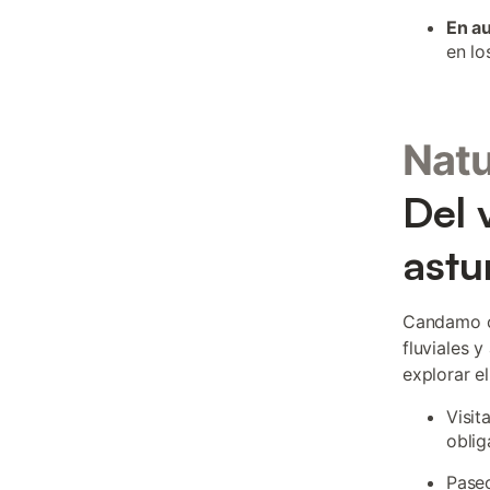
En a
en lo
Natu
Del 
astu
Candamo co
fluviales 
explorar el
Visit
oblig
Paseo