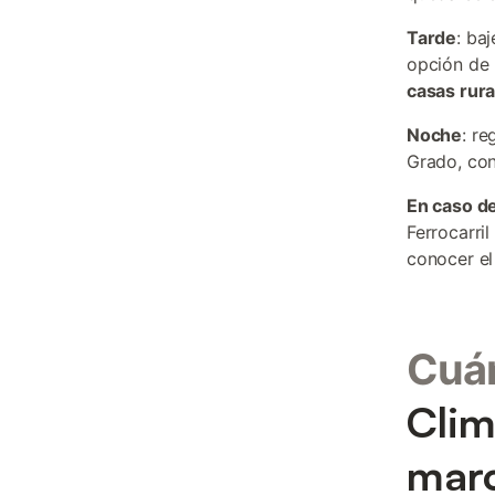
Tarde
: ba
opción de 
casas rura
Noche
: re
Grado, con
En caso de
Ferrocarril
conocer el
Cuá
Clim
mar