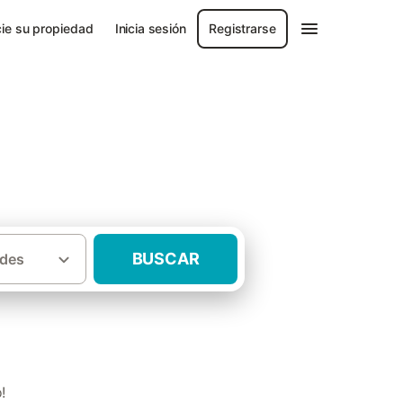
ie su propiedad
Inicia sesión
Registrarse
BUSCAR
des
·
·
rales
Asturias
Casas rurales Candamo
!