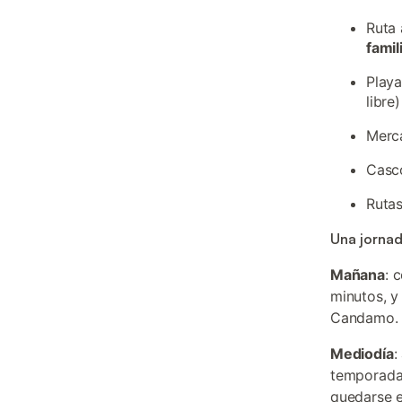
Ruta 
famil
Playa
libre)
Merca
Casco
Rutas
Una jornada
Mañana
: 
minutos, y
Candamo.
Mediodía
:
temporada 
quedarse e