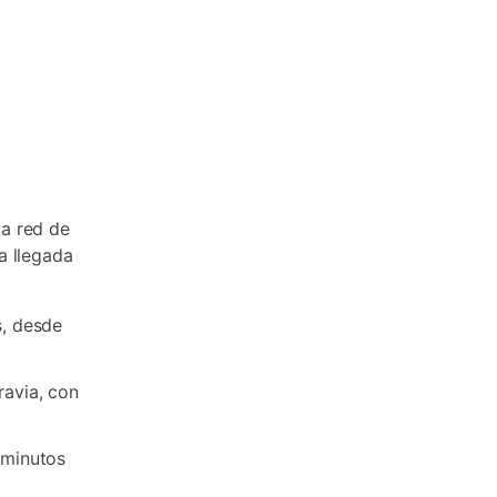
la red de
la llegada
s, desde
ravia, con
0 minutos