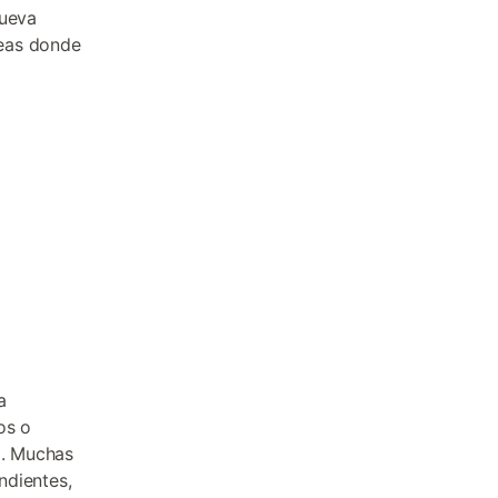
cueva
deas donde
a
os o
a. Muchas
ndientes,