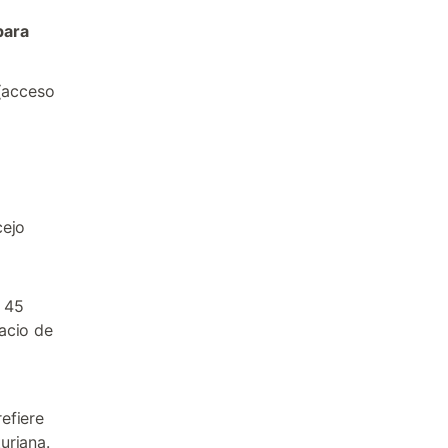
para
 (acceso
cejo
s 45
acio de
efiere
uriana.