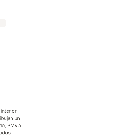
interior
ibujan un
do, Pravia
lados