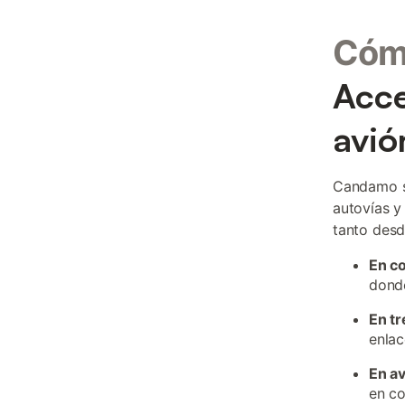
Cóm
Acce
avió
Candamo se
autovías y 
tanto desd
En c
donde
En tr
enlac
En a
en co