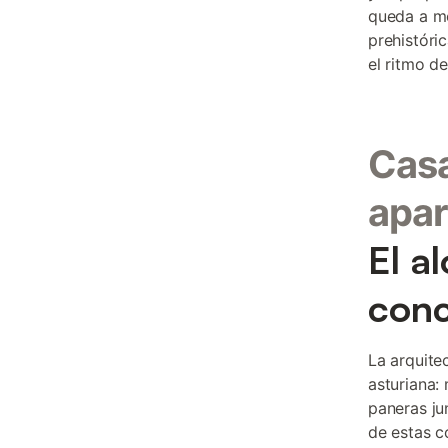
queda a m
prehistóri
el ritmo d
Casa
apar
El a
conc
La arquite
asturiana:
paneras ju
de estas c