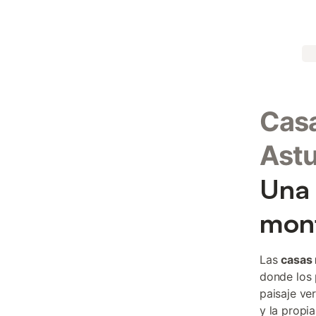
Casa
Astu
Una 
mont
Las
casas 
donde los 
paisaje ve
y la propi