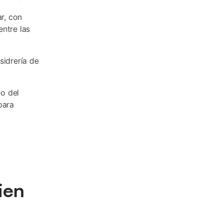
ar, con
ntre las
sidrería de
eo del
para
ien