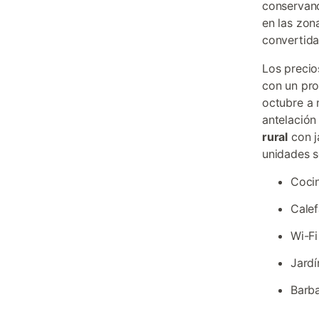
conservand
en las zon
convertida
Los precio
con un pro
octubre a 
antelación
rural
con j
unidades s
Cocin
Calef
Wi-Fi
Jardí
Barba