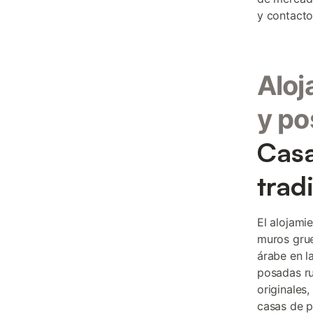
y contacto
Aloj
y po
Casa
trad
El alojami
muros grue
árabe en l
posadas ru
originales
casas de p