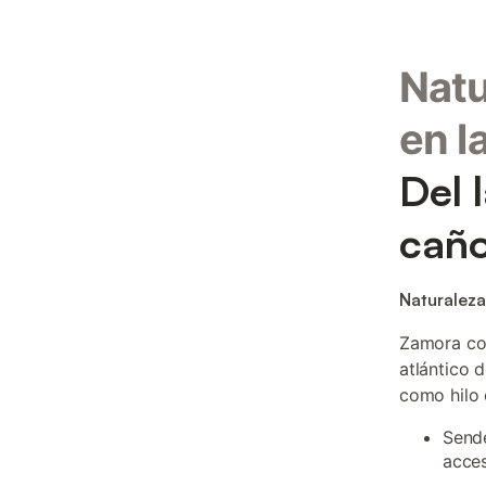
Natu
en l
Del 
caño
Naturaleza
Zamora con
atlántico 
como hilo 
Sende
acces