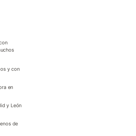
 con
 muchos
tos y con
ora en
lid y León
menos de