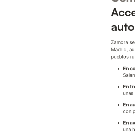
Acce
aut
Zamora se 
Madrid, au
pueblos ru
En c
Sala
En tr
unas 
En a
con p
En a
una h