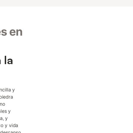
es en
 la
cilla y
piedra
ino
les y
a, y
o y vida
a descanso