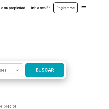
ie su propiedad
Inicia sesión
Registrarse
BUSCAR
des
·
s
Habitaciones en casas rurales Zamora
r precio!