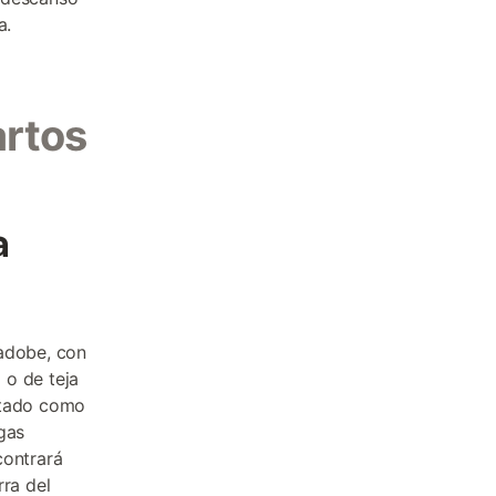
a.
artos
a
 adobe, con
 o de teja
itado como
gas
contrará
rra del