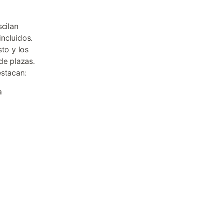
scilan
ncluidos.
to y los
de plazas.
estacan:
a