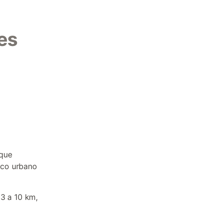
es
sque
nico urbano
 3 a 10 km,