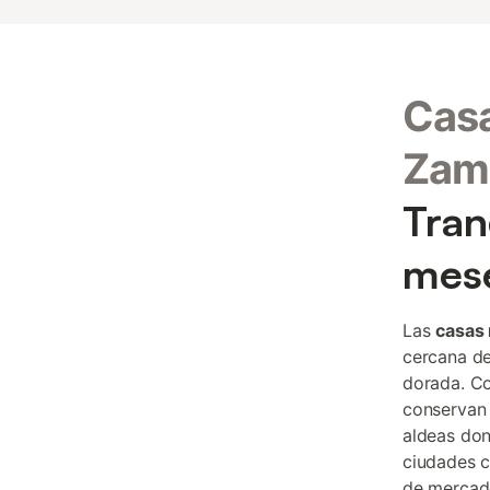
Casa
Zam
Tran
mes
Las
casas 
cercana de
dorada. Co
conservan 
aldeas don
ciudades 
de mercado