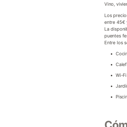
Vino, vivi
Los precio
entre 45€ 
La disponi
puentes fe
Entre los 
Cocin
Calef
Wi-Fi
Jardí
Pisci
Cómo