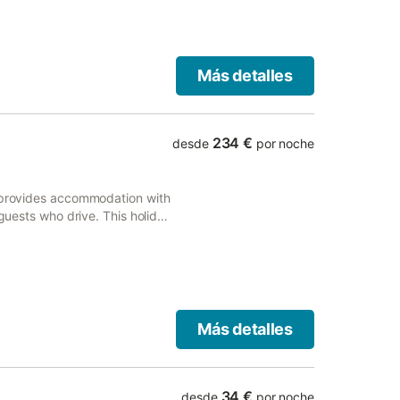
Más detalles
234 €
desde
por noche
* provides accommodation with
 guests who drive. This holiday
patio.
Más detalles
34 €
desde
por noche