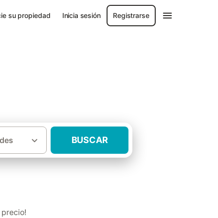
ie su propiedad
Inicia sesión
Registrarse
z
BUSCAR
des
 rurales completas Provincia de Badajoz
 precio!