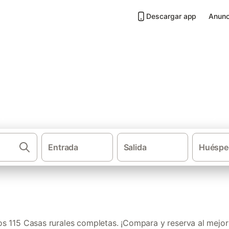
Descargar app
Anunc
pletas en Provincia de Badajo
Entrada
Salida
Huéspe
·
·
Casas rurales
Extremadura
Casas
 115 Casas rurales completas. ¡Compara y reserva al mejor