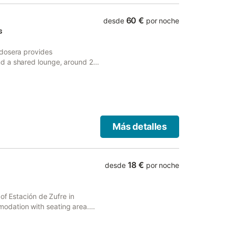
60 €
desde
por noche
s
odosera provides
d a shared lounge, around 24
Más detalles
18 €
desde
por noche
of Estación de Zufre in
dation with seating area.
 free private parking.