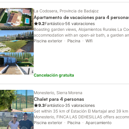
La Codosera, Provincia de Badajoz
Apartamento de vacaciones para 4 persona
9.2
Fantástico
⋅
56 valoraciones
Boasting garden views, Alojamientos Rurales La C
accommodation with an open-air bath, a garden an
km from Roman City of Ammaia.
Piscina exterior
Piscina
Wifi
Cancelación gratuita
Monesterio, Sierra Morena
Chalet para 4 personas
9.3
Fantástico
⋅
35 valoraciones
Set within 35 km of Estación El Martajal and 39 km 
Monesterio, FINCA LAS DEHESILLAS offers accommo
This country house has a private pool, a garden and
Piscina exterior
Piscina
Aparcamiento