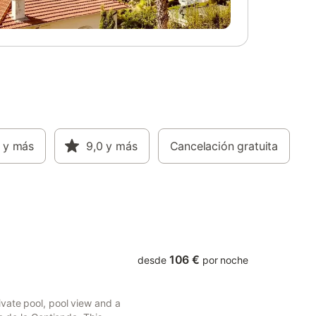
disfrutar del jardín, la terraza y la
barbacoa, o relajarse en la piscina exterior
de temporada con tumbonas. La
propiedad ofrece vistas a la montaña, al
jardín y a la piscina. Hay aparcamiento
privado disponible en el establecimiento y
también es posible aparcar en la calle. No
se mencionan mascotas, no se permiten
eventos y la propiedad es para no
fumadores en todas sus instalaciones. El
y más
centro de la ciudad se encuentra a 4,5 km
9,0
y más
Cancelación gratuita
y la zona es ideal para practicar
senderismo. Se pueden organizar
servicios adicionales como almuerzos para
llevar y un mostrador de información
turística.
106 €
desde
por noche
vate pool, pool view and a