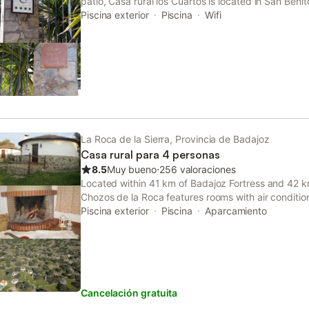
patio, Casa rural los Cuartos is located in San Beni
property offers access to a balcony, free private p
Piscina exterior
Piscina
Wifi
La Roca de la Sierra, Provincia de Badajoz
Casa rural para 4 personas
8.5
Muy bueno
⋅
256 valoraciones
Located within 41 km of Badajoz Fortress and 42 km
Chozos de la Roca features rooms with air conditio
La Roca de la Sierra. With lake views, this accommo
Piscina exterior
Piscina
Aparcamiento
Cancelación gratuita