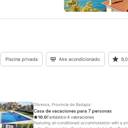
a bebé bajo petición y se admite
ta. En el exterior disfrutaréis de
rivada (julio y agosto), terrazas
 y descubiertas, ducha exterior y
barbacoa. Hay aparcamiento
ta 3 coches y acceso sin
s. En la zona podéis montar a
pescar en temporada, visitar
 hacer senderismo y conocer
os. Se recomienda llegar en
a que el acceso es por caminos
Piscina privada
Aire acondicionado
8,0
tar. No se permiten eventos ni
n la propiedad.
Olivenza, Provincia de Badajoz
Casa de vacaciones para 7 personas
10.0
Fantástico
⋅
4 valoraciones
Featuring air-conditioned accommodation with a pri