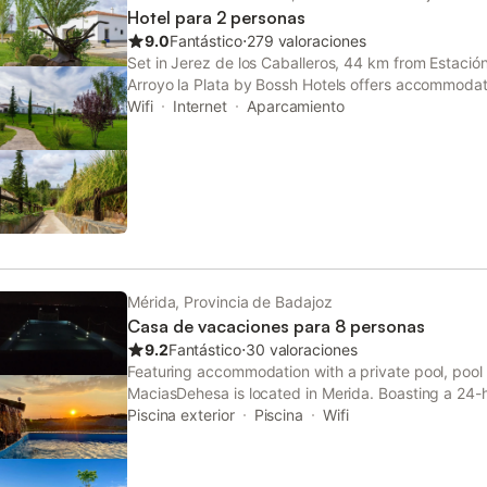
Hotel para 2 personas
9.0
Fantástico
⋅
279 valoraciones
Set in Jerez de los Caballeros, 44 km from Estació
Arroyo la Plata by Bossh Hotels offers accommodati
parking, a shared lounge and a restaurant.
Wifi
Internet
Aparcamiento
Mérida, Provincia de Badajoz
Casa de vacaciones para 8 personas
9.2
Fantástico
⋅
30 valoraciones
Featuring accommodation with a private pool, pool 
MaciasDehesa is located in Merida. Boasting a 24-h
also provides guests with a children's playground.
Piscina exterior
Piscina
Wifi