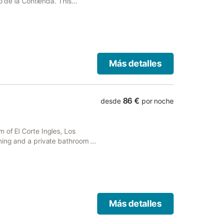
to de la Contienda. This
arking and free WiFi.
Más detalles
86 €
desde
por noche
 of El Corte Ingles, Los
ning and a private bathroom in
dation offers a patio.
Más detalles