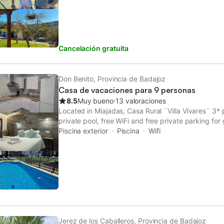
Cancelación gratuita
Don Benito, Provincia de Badajoz
Casa de vacaciones para 9 personas
8.5
Muy bueno
⋅
13 valoraciones
Located in Miajadas, Casa Rural ¨Villa Vivares¨ 3
private pool, free WiFi and free private parking for
home offers air-conditioned accommodation with a 
Piscina exterior
Piscina
Wifi
Jerez de los Caballeros, Provincia de Badajoz