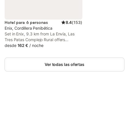
Hotel para 6 personas
8.4
(
153
)
Enix, Cordillera Penibética
Set in Enix, 9.3 km from La Envía, Las
Tres Patas Complejo Rural offers
accommodation with a seasonal outdoor
desde
162 €
/
noche
swimming pool, free private parking, a
garden and a shared lounge.
Ver todas las ofertas
Ahorra hasta un 10% en muchos
Inicia sesión
alojamientos con tu cuenta.