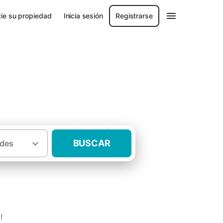
ie su propiedad
Inicia sesión
Registrarse
BUSCAR
des
·
ncia de Alicante
Casas rurales Benilloba
!