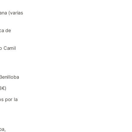
ana (varias
ca de
o Camil
Benilloba
8€)
s por la
ba,