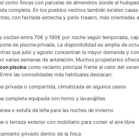
así como fincas con parcelas de almendros donde el huéspe
enda completa. En los pueblos vecinos también existen casas
ntas, con fachada estrecha y patio trasero, más orientadas a
s oscilan entre 70€ y 190€ por noche según temporada, cap
spone de piscina privada. La disponibilidad es amplia de oct
tras que julio y agosto concentran la mayor demanda y con
on varias semanas de antelación. Muchos propietarios ofrec
 con piscina
como reclamo principal frente al calor del vera
. Entre las comodidades más habituales destacan:
na privada o compartida, climatizada en algunos casos
a completa equipada con horno y lavavajillas
nea o estufa de leña para las noches de invierno
e o terraza exterior con mobiliario para comer al aire libre
amiento privado dentro de la finca