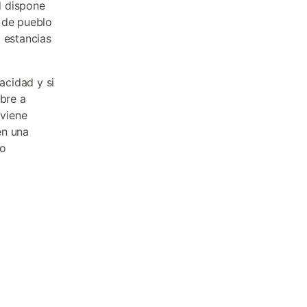
d dispone
 de pueblo
 estancias
acidad y si
ubre a
viene
en una
no