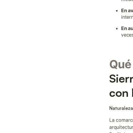
En a
inter
En a
veces
Qué 
Sier
con 
Naturaleza
La comarca
arquitectu