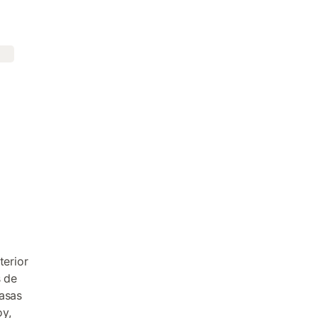
terior
s de
casas
oy,