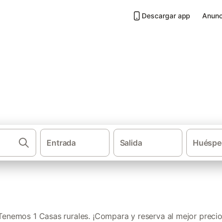
Descargar app
Anunc
Benilloba
Entrada
Salida
Huéspe
·
·
Casas rurales
Comunidad Valenciana
Provi
Tenemos 1 Casas rurales. ¡Compara y reserva al mejor precio