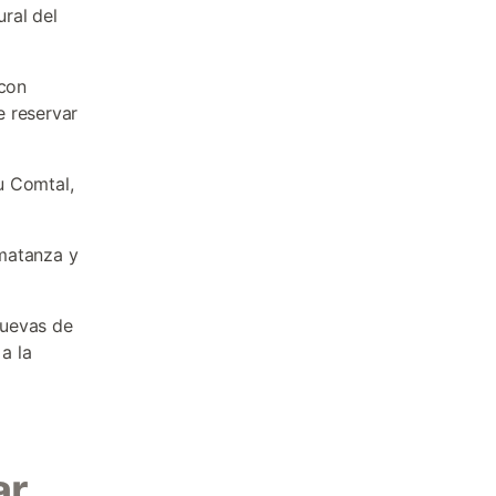
ral del
 con
e reservar
au Comtal,
 matanza y
Cuevas de
a la
ar