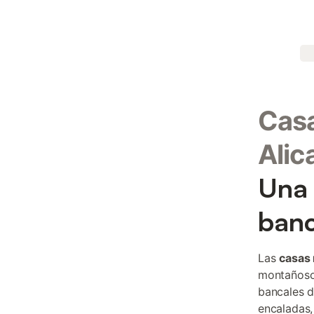
Casa
Alic
Una 
banc
Las
casas 
montañoso 
bancales d
encaladas,