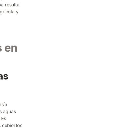
a resulta
grícola y
s en
as
asía
os aguas
 Es
s cubiertos