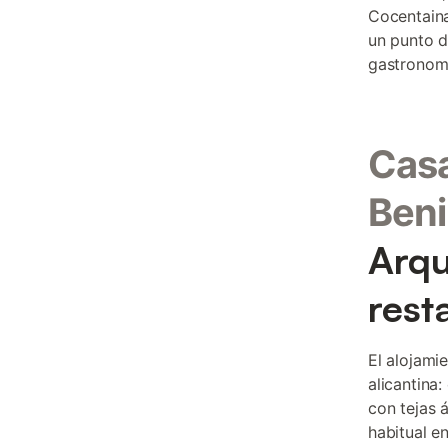
Cocentaina
un punto d
gastronomí
Casa
Beni
Arqu
rest
El alojami
alicantina
con tejas 
habitual e