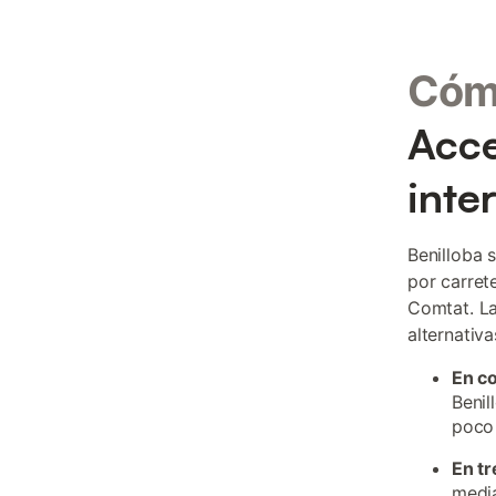
Cómo
Acce
inte
Benilloba 
por carret
Comtat. La
alternativ
En c
Benil
poco 
En tr
media