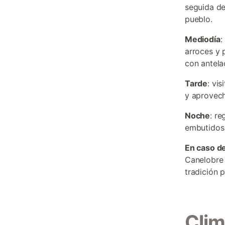
seguida de
pueblo.
Mediodía
:
arroces y 
con antela
Tarde
: vi
y aprovech
Noche
: r
embutidos d
En caso de
Canelobre 
tradición 
Clim