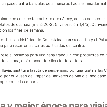
 un paseo entre bancales de almendros hacia el mirador natu
 almuerce en el restaurante Lolo en Alcoy, cocina de interior
platos de cuchara (menú 20-35€, valoración 4,4/5). Convien
ción los fines de semana.
site el casco histórico de Cocentaina, con su castillo y el Pal
e para recorrer las calles porticadas del centro.
egrese a Benilloba para una cena tranquila con productos de
e la zona, disfrutando del silencio de la sierra.
 lluvia
: sustituya la ruta de senderismo por una visita a las 
o por el Museo del Paper de Banyeres de Mariola, dedicado 
papelera de la comarca.
a y mejor época para viaj