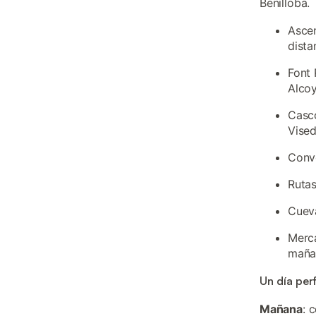
Benilloba.
Ascen
dista
Font 
Alcoy
Casco
Vised
Conve
Rutas
Cueva
Merca
maña
Un día per
Mañana
: 