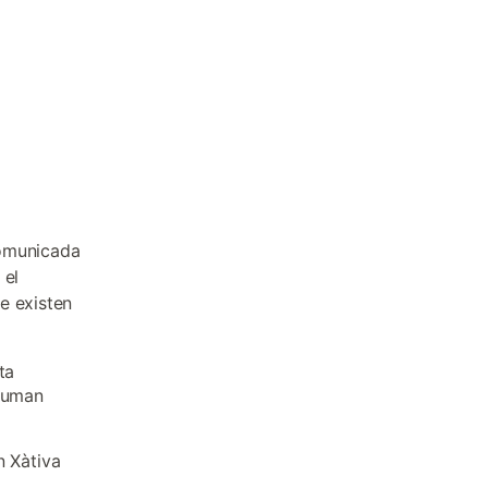
 comunicada
 el
e existen
ta
 suman
n Xàtiva