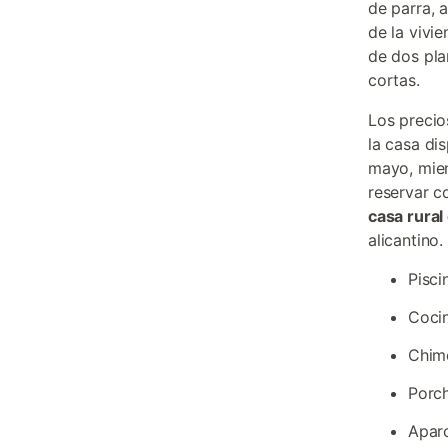
de parra, 
de la vivi
de dos pla
cortas.
Los precio
la casa di
mayo, mien
reservar c
casa rural
alicantino
Pisci
Cocin
Chime
Porch
Aparc