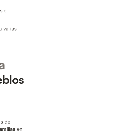
s e
a varias
a
eblos
os de
amilias
en