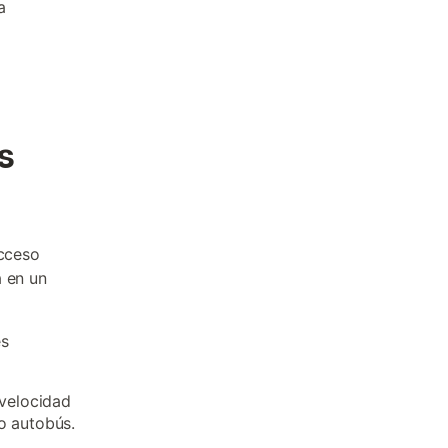
a
s
acceso
a en un
es
 velocidad
o autobús.