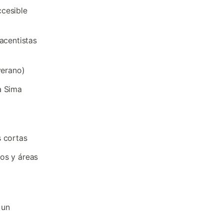
ccesible
acentistas
verano)
a Sima
s cortas
tos y áreas
 un