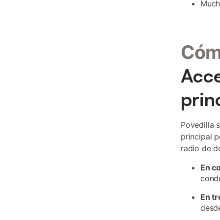
Mucha
Cómo
Acce
prin
Povedilla 
principal 
radio de d
En c
cond
En tr
desde