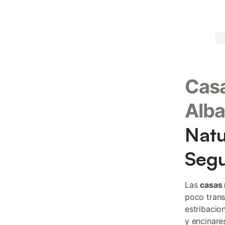
Casa
Alb
Natu
Seg
Las
casas 
poco trans
estribacio
y encinare