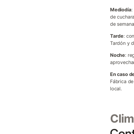
Mediodía
:
de cuchara
de semana
Tarde
: co
Tardón y d
Noche
: re
aprovechan
En caso de
Fábrica de
local.
Clim
Cont