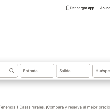
Descargar app
Anunc
ovedilla
Entrada
Salida
Huéspe
·
·
Casas rurales
Castilla-La Mancha
Provin
Tenemos 1 Casas rurales. ¡Compara y reserva al mejor precio