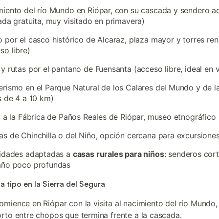
iento del río Mundo en Riópar, con su cascada y sendero a
ada gratuita, muy visitado en primavera)
 por el casco histórico de Alcaraz, plaza mayor y torres ren
so libre)
y rutas por el pantano de Fuensanta (acceso libre, ideal en 
rismo en el Parque Natural de los Calares del Mundo y de l
s de 4 a 10 km)
a a la Fábrica de Paños Reales de Riópar, museo etnográfico
s de Chinchilla o del Niño, opción cercana para excursione
vidades adaptadas a
casas rurales para niños
: senderos cor
año poco profundas
a tipo en la Sierra del Segura
comience en Riópar con la visita al nacimiento del río Mundo,
rto entre chopos que termina frente a la cascada.