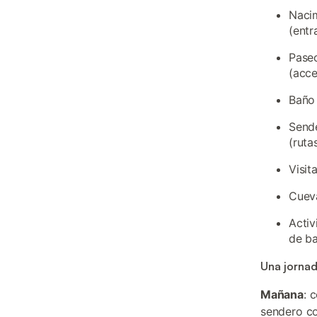
Nacim
(entr
Paseo
(acce
Baño 
Sende
(ruta
Visit
Cueva
Acti
de b
Una jornad
Mañana
: 
sendero co