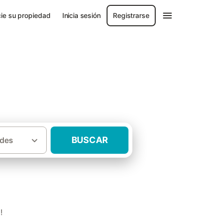
ie su propiedad
Inicia sesión
Registrarse
BUSCAR
des
·
cia de Albacete
Casas rurales Povedilla
!