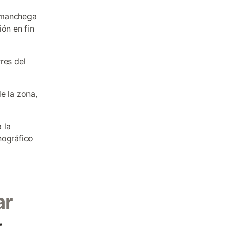
a manchega
ón en fin
res del
e la zona,
 la
nográfico
ar
r