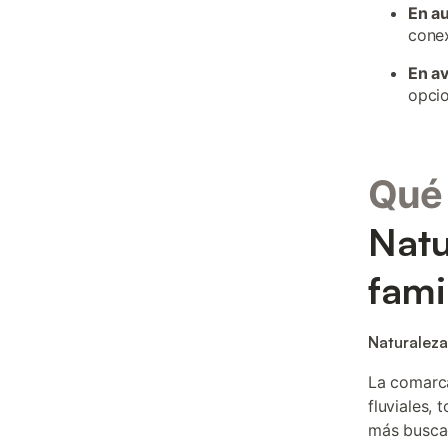
En a
conex
En a
opcio
Qué 
Natu
fami
Naturaleza
La comarca
fluviales,
más busca