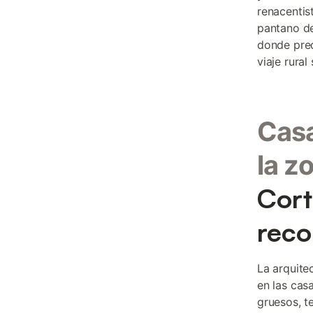
renacentis
pantano de
donde pred
viaje rural 
Casa
la z
Cort
reco
La arquite
en las cas
gruesos, t