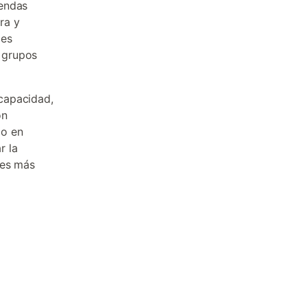
iendas
ra y
des
r grupos
capacidad,
on
do en
r la
des más