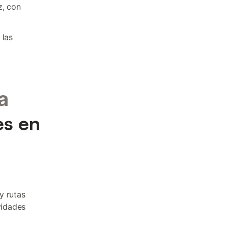
z, con
 las
a
es en
y rutas
vidades