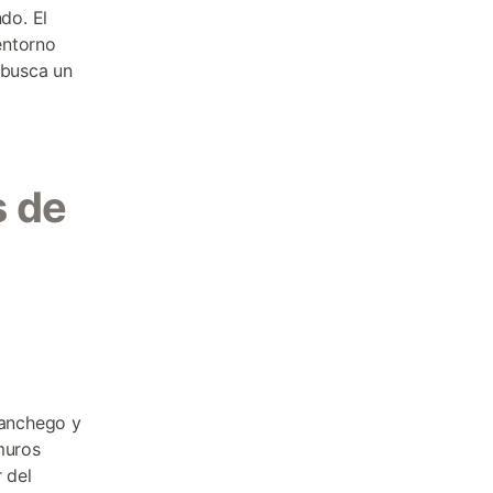
do. El
entorno
 busca un
s de
manchego y
muros
 del