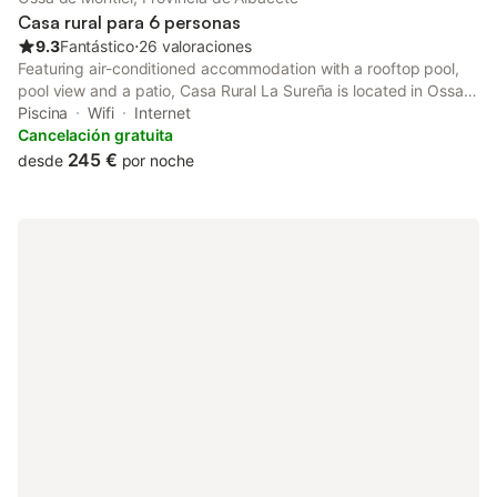
Casa rural para 6 personas
9.3
Fantástico
⋅
26 valoraciones
Featuring air-conditioned accommodation with a rooftop pool,
pool view and a patio, Casa Rural La Sureña is located in Ossa
de Montiel. The property has garden and quiet street views.
Piscina
Wifi
Internet
Cancelación gratuita
245 €
desde
por noche