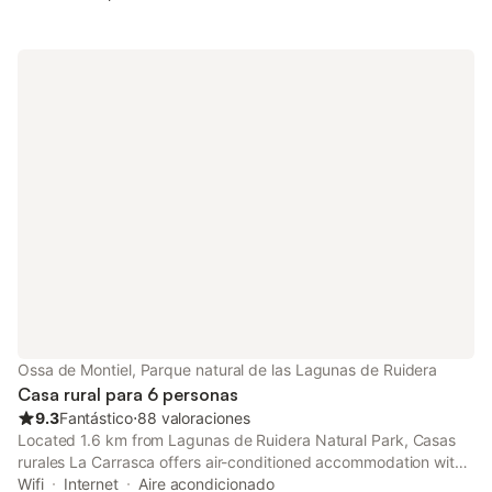
Ossa de Montiel, Parque natural de las Lagunas de Ruidera
Casa rural para 6 personas
9.3
Fantástico
⋅
88 valoraciones
Located 1.6 km from Lagunas de Ruidera Natural Park, Casas
rurales La Carrasca offers air-conditioned accommodation with
a patio. The property features mountain and lake views.
Wifi
Internet
Aire acondicionado