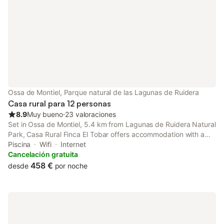
Ossa de Montiel, Parque natural de las Lagunas de Ruidera
Casa rural para 12 personas
8.9
Muy bueno
⋅
23 valoraciones
Set in Ossa de Montiel, 5.4 km from Lagunas de Ruidera Natural
Park, Casa Rural Finca El Tobar offers accommodation with a
garden and free private parking. The property has garden
Piscina
Wifi
Internet
views. The holiday home features family rooms.
Cancelación gratuita
458 €
desde
por noche