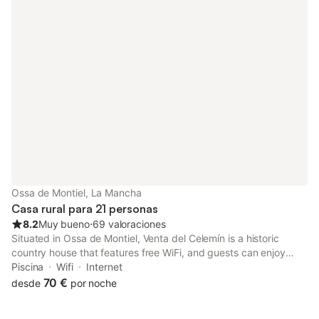
Ossa de Montiel, La Mancha
Casa rural para 21 personas
8.2
Muy bueno
⋅
69 valoraciones
Situated in Ossa de Montiel, Venta del Celemín is a historic
country house that features free WiFi, and guests can enjoy
water sports facilities and pool with a view. The property has
Piscina
Wifi
Internet
pool and river views, and is 4.
70 €
desde
por noche