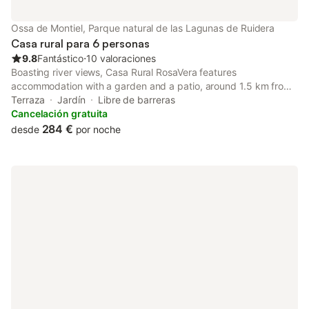
Ossa de Montiel, Parque natural de las Lagunas de Ruidera
Casa rural para 6 personas
9.8
Fantástico
⋅
10 valoraciones
Boasting river views, Casa Rural RosaVera features
accommodation with a garden and a patio, around 1.5 km from
Lagunas de Ruidera Natural Park. Private parking is available on
Terraza
Jardín
Libre de barreras
site at this recently renovated property.
Cancelación gratuita
284 €
desde
por noche