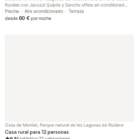
Rurales con Jacuzzi Quijote y Sancho offers air-conditioned
accommodation with a patio. This country house features a
Piscina
Aire acondicionado
Terraza
private pool, a garden and free private parking.
60 €
desde
por noche
Ossa de Montiel, Parque natural de las Lagunas de Ruidera
Casa rural para 12 personas
9.5
Fantástico
⋅
77 valoraciones