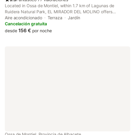
Located in Ossa de Montiel, within 1.7 km of Lagunas de
Ruidera Natural Park, EL MIRADOR DEL MOLINO offers
accommodation with air conditioning. This property offers
Aire acondicionado
Terraza
Jardín
access to a patio and free private parking.
Cancelación gratuita
156 €
desde
por noche
Ossa de Montiel, Provincia de Albacete