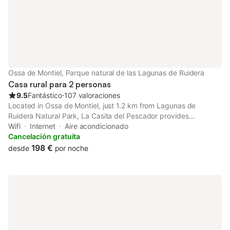
Ossa de Montiel, Parque natural de las Lagunas de Ruidera
Casa rural para 2 personas
9.5
Fantástico
⋅
107 valoraciones
Located in Ossa de Montiel, just 1.2 km from Lagunas de
Ruidera Natural Park, La Casita del Pescador provides
beachfront accommodation with an open-air bath, a garden, a
Wifi
Internet
Aire acondicionado
terrace and free WiFi.
Cancelación gratuita
198 €
desde
por noche