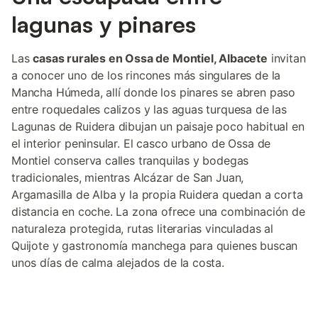
admiten mascotas. Se respetan las horas de silencio. La
lagunas y pinares
ubicación permite realizar actividades como senderismo,
ciclismo, windsurf, piragüismo, buceo y pesca, situándose el
centro de la ciudad a 2,5 km. La propiedad ofrece vistas al
Las
casas rurales en Ossa de Montiel, Albacete
invitan
entorno y dispone de una zona de picnic con mobiliario de
a conocer uno de los rincones más singulares de la
exterior.
Mancha Húmeda, allí donde los pinares se abren paso
entre roquedales calizos y las aguas turquesa de las
Lagunas de Ruidera dibujan un paisaje poco habitual en
el interior peninsular. El casco urbano de Ossa de
Montiel conserva calles tranquilas y bodegas
tradicionales, mientras Alcázar de San Juan,
Argamasilla de Alba y la propia Ruidera quedan a corta
distancia en coche. La zona ofrece una combinación de
naturaleza protegida, rutas literarias vinculadas al
Quijote y gastronomía manchega para quienes buscan
unos días de calma alejados de la costa.