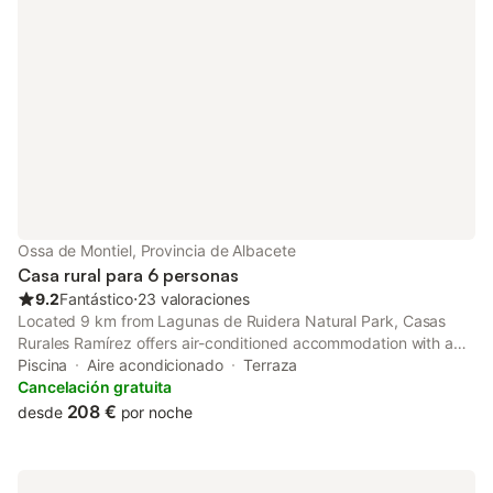
Ossa de Montiel, Provincia de Albacete
Casa rural para 6 personas
9.2
Fantástico
⋅
23 valoraciones
Located 9 km from Lagunas de Ruidera Natural Park, Casas
Rurales Ramírez offers air-conditioned accommodation with a
patio. This holiday home features a private pool, a garden and
Piscina
Aire acondicionado
Terraza
free private parking.
Cancelación gratuita
208 €
desde
por noche