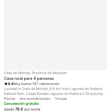
Ossa de Montiel, Provincia de Albacete
Casa rural para 4 personas
8.4
Muy bueno
⋅
197 valoraciones
Located in Ossa de Montiel, 8.8 km from Lagunas de Ruidera
Natural Park, Casas Rurales Lagunas de Ruidera II Sin piscina
provides air-conditioned rooms and a garden. There is a private
Piscina
Aire acondicionado
Terraza
entrance at the apartment for the convenience of those who
Cancelación gratuita
stay.
78 €
desde
por noche