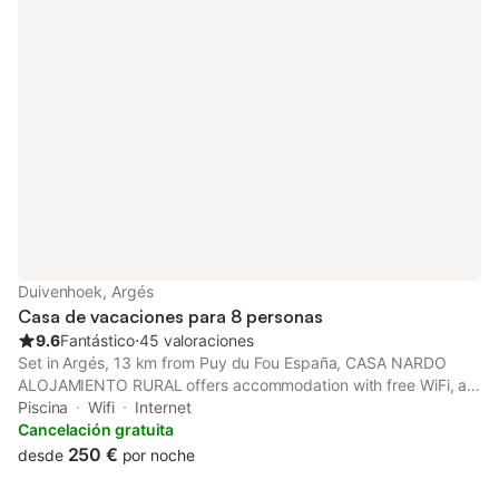
Duivenhoek, Argés
Casa de vacaciones para 8 personas
9.6
Fantástico
⋅
45 valoraciones
Set in Argés, 13 km from Puy du Fou España, CASA NARDO
ALOJAMIENTO RURAL offers accommodation with free WiFi, a
terrace or a balcony and access to a garden and an outdoor
Piscina
Wifi
Internet
pool.
Cancelación gratuita
250 €
desde
por noche