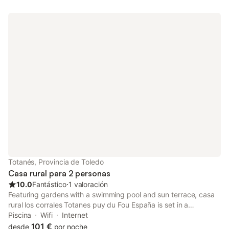
Totanés, Provincia de Toledo
Casa rural para 2 personas
10.0
Fantástico
⋅
1 valoración
Featuring gardens with a swimming pool and sun terrace, casa
rural los corrales Totanes puy du Fou España is set in a
whitewash house in the centre of Totanés.
Piscina
Wifi
Internet
101 €
desde
por noche