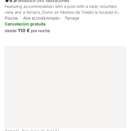
9.3
Fantástico
⋅
345 valoraciones
Featuring accommodation with a pool with a view, mountain
view and a terrace, Domo en Montes de Toledo is located in
Mazarambroz. With garden views, this accommodation
Piscina
Aire acondicionado
Terraza
provides a balcony.
Cancelación gratuita
110 €
desde
por noche