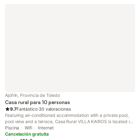
Ajofrín, Provincia de Toledo
Casa rural para 10 personas
9.7
Fantástico
⋅
30 valoraciones
Featuring air-conditioned accommodation with a private pool,
pool view and a terrace, Casa Rural VILLA KAIROS is located in
Ajofrín. With garden views, this accommodation features a patio.
Piscina
Wifi
Internet
Cancelación gratuita