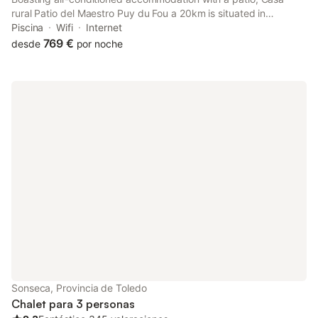
rural Patio del Maestro Puy du Fou a 20km is situated in
Totanés. The property features quiet street views and is 33 km
Piscina
Wifi
Internet
from Puy du Fou España and 30 km from Puerta del Sol Toledo.
769 €
desde
por noche
Sonseca, Provincia de Toledo
Chalet para 3 personas