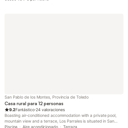
San Pablo de los Montes, Provincia de Toledo
Casa rural para 12 personas
9.2
Fantástico
⋅
24 valoraciones
Boasting air-conditioned accommodation with a private pool,
mountain view and a terrace, Los Parrales is situated in San
Pablo de los Montes. This property offers access to a balcony
Piscina
Aire acondicionado
Terraza