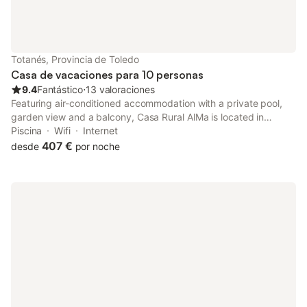
Totanés, Provincia de Toledo
Casa de vacaciones para 10 personas
9.4
Fantástico
⋅
13 valoraciones
Featuring air-conditioned accommodation with a private pool,
garden view and a balcony, Casa Rural AlMa is located in
Totanés. This property offers access to a terrace, free private
Piscina
Wifi
Internet
parking and free WiFi.
407 €
desde
por noche