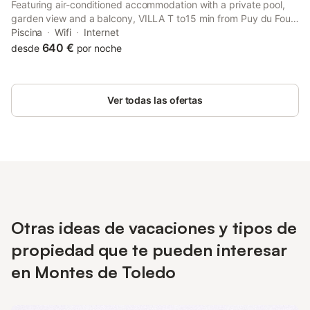
Featuring air-conditioned accommodation with a private pool,
garden view and a balcony, VILLA T to15 min from Puy du Fou
Billiar, Movies, BBQ, Pool is located in Totanés.
Piscina
Wifi
Internet
640 €
desde
por noche
Ver todas las ofertas
Otras ideas de vacaciones y tipos de
propiedad que te pueden interesar
en Montes de Toledo