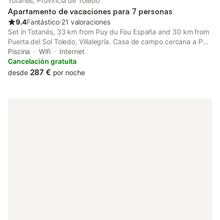
Totanés, Provincia de Toledo
Apartamento de vacaciones para 7 personas
9.4
Fantástico
⋅
21 valoraciones
Set in Totanés, 33 km from Puy du Fou España and 30 km from
Puerta del Sol Toledo, Villalegría. Casa de campo cercana a Puy
du Fou offers a garden and air conditioning.
Piscina
Wifi
Internet
Cancelación gratuita
287 €
desde
por noche