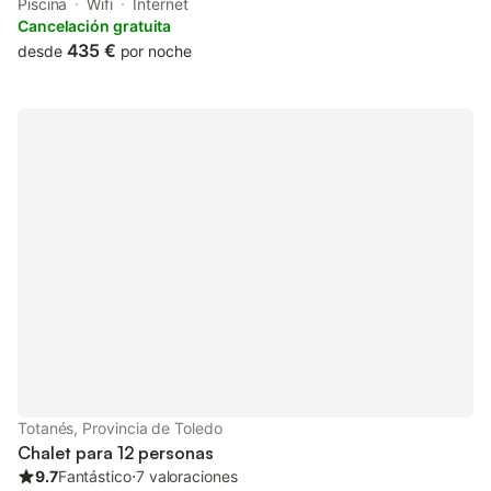
Guests can benefit from a patio and an outdoor fireplace. The
Piscina
Wifi
Internet
accommodation offers meeting and banquet facilities and free
Cancelación gratuita
WiFi.
435 €
desde
por noche
Totanés, Provincia de Toledo
Chalet para 12 personas
9.7
Fantástico
⋅
7 valoraciones