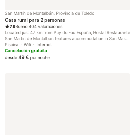
San Martín de Montalbán, Provincia de Toledo
Casa rural para 2 personas
7.9
Bueno
⋅
404 valoraciones
Located just 47 km from Puy du Fou España, Hostal Restaurante
San Martin de Montalban features accommodation in San Martín
de Montalbán with access to a garden, a bar, as well as full-day
Piscina
Wifi
Internet
security.
Cancelación gratuita
49 €
desde
por noche