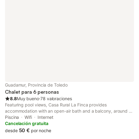
Guadamur, Provincia de Toledo
Chalet para 6 personas
8.8
Muy bueno
⋅
78 valoraciones
Featuring pool views, Casa Rural La Finca provides
accommodation with an open-air bath and a balcony, around 14
km from Puy du Fou España. This country house has a private
Piscina
Wifi
Internet
pool, a garden, barbecue facilities, free WiFi and free private
Cancelación gratuita
parking.
50 €
desde
por noche