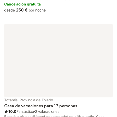
and free private parking.
Cancelación gratuita
250 €
desde
por noche
Totanés, Provincia de Toledo
Casa de vacaciones para 17 personas
10.0
Fantástico
⋅
2 valoraciones
Boasting air-conditioned accommodation with a patio, Casa