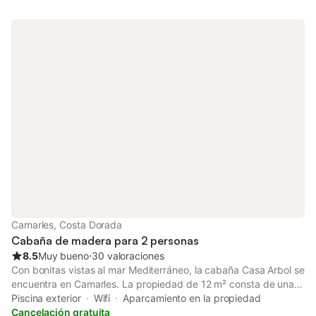
verduras y frutas, y los pescados y mariscos recolectados en
nuestra bahía PRECIO 1 Mascota 25€ ; PRECIO AIRE
ACONDICIONADO/ BOMBA DE CALOR: 35€ DIA. TAMBIEN HAY
LA POSSIBILIDAD DE COGER LAS MAQUINAS POR SEPARADO,
ESTA CASA DISPONE DE 5 MÀQUINA ES OBLIGATORIO PAGAR
LA TASA TURISTICA, EL PRECIO ES 2€ POR PERSONA Y DIA A
PARTIR DE 16AÑOS
Camarles, Costa Dorada
Cabaña de madera para 2 personas
8.5
Muy bueno
⋅
30 valoraciones
Con bonitas vistas al mar Mediterráneo, la cabaña Casa Arbol se
encuentra en Camarles. La propiedad de 12 m² consta de una
sala de estar, 1 dormitorio y 1 baño, por lo que puede alojar a 2
Piscina exterior
Wifi
Aparcamiento en la propiedad
personas. Los servicios adicionales incluyen Wi-Fi. Este
Cancelación gratuita