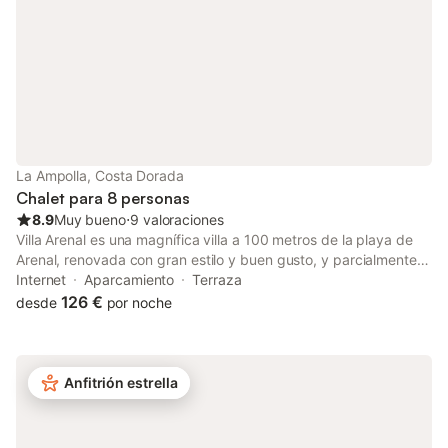
La Ampolla, Costa Dorada
Chalet para 8 personas
8.9
Muy bueno
⋅
9 valoraciones
Villa Arenal es una magnífica villa a 100 metros de la playa de
Arenal, renovada con gran estilo y buen gusto, y parcialmente
adaptada para acceso en silla de ruedas con múltiples rampas,
Internet
Aparcamiento
Terraza
salvaescaleras automático, ducha y lavabos adaptados, y cerca
126 €
desde
por noche
de todos los servicios y restaurantes. La villa está impecable,
con una zona de barbacoa iluminada en la parte trasera de la
propiedad, piscina privada, cocina independiente y totalmente
equipada, y un encantador comedor con una mesa extensible
Anfitrión estrella
hasta 2,40 m. Hay un aseo en la planta baja y una terraza
cubierta con vistas a la piscina. La villa dispone de aire
acondicionado en toda la casa, con ventilador en el dormitorio