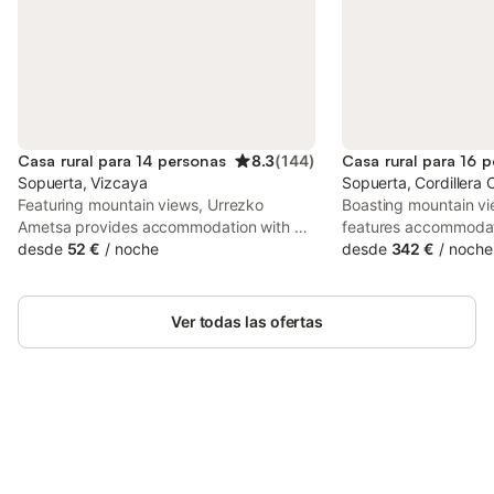
Casa rural para 14 personas
8.3
(
144
)
Casa rural para 16 
Sopuerta, Vizcaya
Sopuerta, Cordillera 
Featuring mountain views, Urrezko
Boasting mountain v
Ametsa provides accommodation with a
features accommodat
garden and a balcony, around 22 km
desde
52 €
/
noche
bath, a garden and a
desde
342 €
/
noche
from Vizcaya Bridge. This property offers
around 22 km from V
access to a terrace, tennis at the tennis
Featuring a shared ki
court, free private parking and free WiFi.
also provides guests 
Ver todas las ofertas
Ahorra hasta un 10% en muchos
Inicia sesión
alojamientos con tu cuenta.