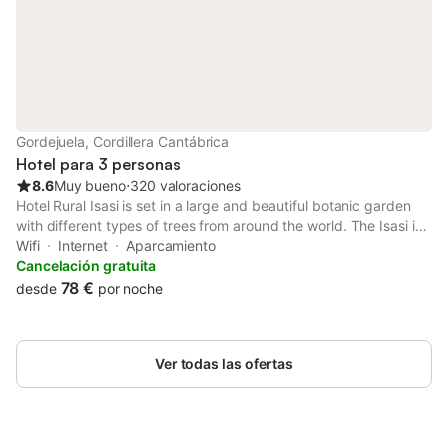
Gordejuela, Cordillera Cantábrica
Hotel para 3 personas
8.6
Muy bueno
⋅
320 valoraciones
Hotel Rural Isasi is set in a large and beautiful botanic garden
with different types of trees from around the world. The Isasi is
comprised of a main building with a reading lounge.
Wifi
Internet
Aparcamiento
Cancelación gratuita
78 €
desde
por noche
Ver todas las ofertas