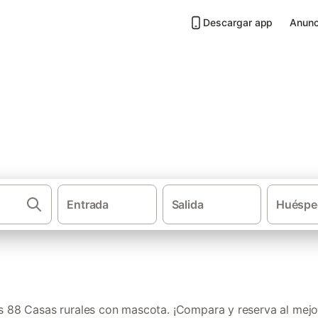
Descargar app
Anunc
 mascota en Ibiza
Entrada
Salida
Huéspe
·
Casas rurales
Islas B
 88 Casas rurales con mascota. ¡Compara y reserva al mejor