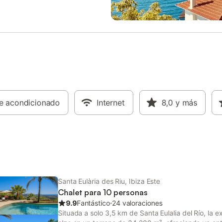
 casa hay un camino que te lleva
medios de transporte público y a
 esta hermosa cala, por lo que no
minutos a pie de una pista de ten
sidad de usar el coche durante la
una plaza de aparcamiento dispo
 Hay de 3 a 4 plazas de
la propiedad. Se permite un máx
ento disponibles en la propiedad.
mascotas. No se permite celebra
n mascotas (previa petición). La
en esta propiedad. La casa cuen
ama y las toallas están incluidas.
iluminación de bajo consumo.
edad cuenta con una habitación
 con dos camas supletorias (si se
al propietario con antelación). Un
de electricidad normal se
re acondicionado
Internet
8,0
y más
 de 15 kW por día, pero si se
or hacer un consumo poco
le, el propietario se reserva el
e cargar una tarifa e
Santa Eulària des Riu, Ibiza Este
Chalet para 10 personas
9.9
Fantástico
⋅
24 valoraciones
Situada a solo 3,5 km de Santa Eulalia del Río, la e