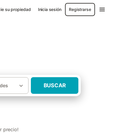
ie su propiedad
Inicia sesión
Registrarse
BUSCAR
des
·
aleares
Casas rurales con mascota Ibiza
 precio!