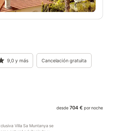
 15
Se admiten mascotas en la estancia.
is. Hay
Tened en cuenta que no se permiten
nible en
eventos en la propiedad.
imo de 2
r eventos
ta con
9,0
y más
Cancelación gratuita
704 €
desde
por noche
xclusiva Villa Sa Muntanya se