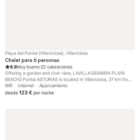
Playa del Puntal (Villaviciosa), Villaviciosa
Chalet para 6 personas
8.8
Muy bueno
⋅
22 valoraciones
Offering a garden and river view, LAVILLA DEMARIA PLAYA
BEACH2 Puntal ASTURIAS is located in Villaviciosa, 27 km from
Asturian Entrepreneurs Association and 28 km from LABoral
Wifi
Internet
Aparcamiento
Centro de Arte y Creación Industrial.
123 €
desde
por noche