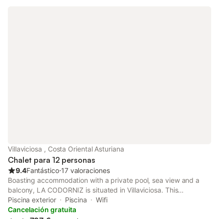
Villaviciosa , Costa Oriental Asturiana
Chalet para 12 personas
9.4
Fantástico
⋅
17 valoraciones
Boasting accommodation with a private pool, sea view and a
balcony, LA CODORNIZ is situated in Villaviciosa. This
beachfront property offers access to a terrace, free private
Piscina exterior
Piscina
Wifi
parking and free WiFi.
Cancelación gratuita