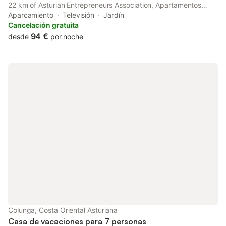
22 km of Asturian Entrepreneurs Association, Apartamentos
Rurales Les Mestes offers accommodation with a garden as well
Aparcamiento
Televisión
Jardín
as free private parking for guests who drive.
Cancelación gratuita
94 €
desde
por noche
Colunga, Costa Oriental Asturiana
Casa de vacaciones para 7 personas