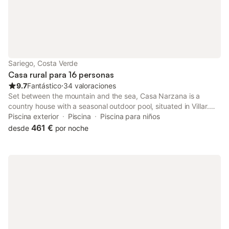
Sariego, Costa Verde
Casa rural para 16 personas
9.7
Fantástico
⋅
34 valoraciones
Set between the mountain and the sea, Casa Narzana is a
country house with a seasonal outdoor pool, situated in Villar.
The property is 16 km from Gijón and free private parking is
Piscina exterior
Piscina
Piscina para niños
offered.
461 €
desde
por noche