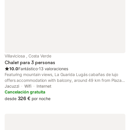
Villaviciosa , Costa Verde
Chalet para 3 personas
10.0
Fantástico
⋅
13 valoraciones
Featuring mountain views, La Guarida Lugás cabañas de lujo
offers accommodation with balcony, around 49 km from Plaza
de España. The accommodation features a spa bath. The villa
Jacuzzi
Wifi
Internet
provides rooms with air conditioning, free private parking and
Cancelación gratuita
free...
326 €
desde
por noche