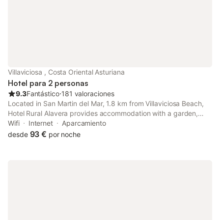
Villaviciosa , Costa Oriental Asturiana
Hotel para 2 personas
9.3
Fantástico
⋅
181 valoraciones
Located in San Martin del Mar, 1.8 km from Villaviciosa Beach,
Hotel Rural Alavera provides accommodation with a garden,
free private parking, a shared lounge and a terrace. With free
Wifi
Internet
Aparcamiento
WiFi, this 2-star hotel offers a tour desk.
93 €
desde
por noche