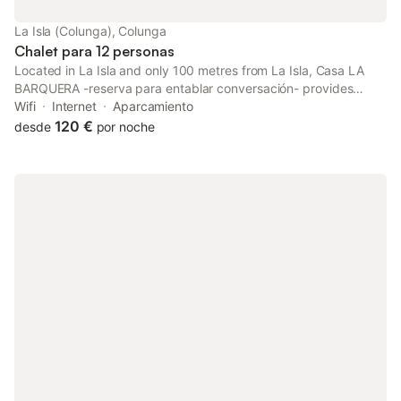
La Isla (Colunga), Colunga
Chalet para 12 personas
Located in La Isla and only 100 metres from La Isla, Casa LA
BARQUERA -reserva para entablar conversación- provides
accommodation with sea views, free WiFi and free private
Wifi
Internet
Aparcamiento
parking. With garden views, this accommodation features a
120 €
desde
por noche
terrace.