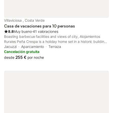
Villaviciosa , Costa Verde
Casa de vacaciones para 10 personas
8.8
Muy bueno
⋅
41 valoraciones
Boasting barbecue facilities and views of city, Alojamientos
Rurales Peña Crespa is a holiday home set in a historic building
in Tresvilla, 49 km from Plaza de España. This property offers
Jacuzzi
Aparcamiento
Terraza
access to a patio and free private parking.
Cancelación gratuita
255 €
desde
por noche