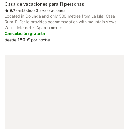
Casa de vacaciones para 11 personas
9.7
Fantástico
⋅
35 valoraciones
Located in Colunga and only 500 metres from La Isla, Casa
Rural El FerJo provides accommodation with mountain views,
free WiFi and free private parking. The property has garden
Wifi
Internet
Aparcamiento
views and is 7.
Cancelación gratuita
150 €
desde
por noche