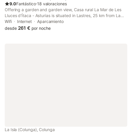
9.0
Fantástico
⋅
18 valoraciones
Offering a garden and garden view, Casa rural La Mar de Les
Lluces d'Ítaca - Asturias is situated in Lastres, 25 km from La
Rasa de Berbes Golf and 31 km from La Cueva de Tito Bustillo.
Wifi
Internet
Aparcamiento
261 €
desde
por noche
La Isla (Colunga), Colunga