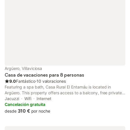
Argüero, Villaviciosa
Casa de vacaciones para 8 personas
9.0
Fantástico
⋅
10 valoraciones
Featuring a spa bath, Casa Rural El Entamáu is located in
Argüero. This property offers access to a balcony, free private
parking and free WiFi. The property is non-smoking and is
Jacuzzi
Wifi
Internet
situated 20 km from Asturian Entrepreneurs Association.
Cancelación gratuita
310 €
desde
por noche