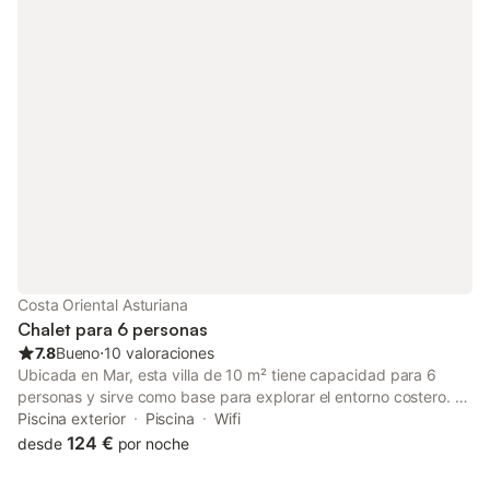
Costa Oriental Asturiana
Chalet para 6 personas
7.8
Bueno
⋅
10 valoraciones
Ubicada en Mar, esta villa de 10 m² tiene capacidad para 6
personas y sirve como base para explorar el entorno costero. La
propiedad se encuentra a 1,5 km de la playa y de la Playa de
Piscina exterior
Piscina
Wifi
Misiego, mientras que el centro de la ciudad está a 3 km. La
124 €
desde
por noche
villa cuenta con 3 dormitorios, equipados con una cama king
size, una cama individual y una litera, además de 2 baños. El