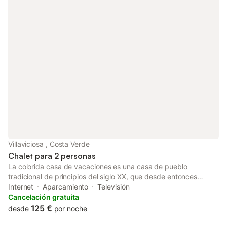
propiedad como en la calle. Se permite traer hasta 2 mascotas.
El transporte público está cerca y es de fácil acceso. No se
permiten eventos en la propiedad.
Villaviciosa , Costa Verde
Chalet para 2 personas
La colorida casa de vacaciones es una casa de pueblo
tradicional de principios del siglo XX, que desde entonces
pertenece a la familia del propietario. En 2005, la casa fue
Internet
Aparcamiento
Televisión
renovada y modernizada manteniendo el estilo arquitectónico
Cancelación gratuita
original y utilizando materiales adecuados. La casa tiene 60 m²
125 €
desde
por noche
de superficie habitable en una parcela total de 200 m². La casa