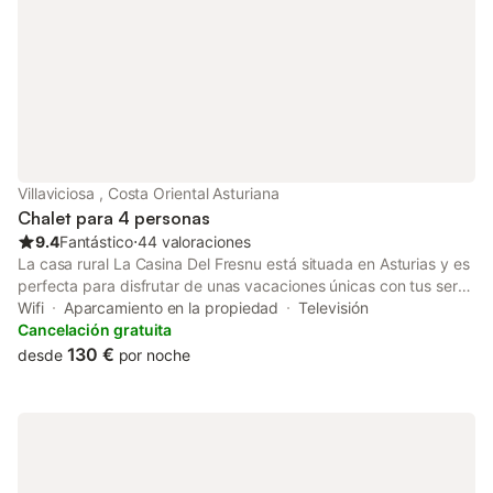
Villaviciosa , Costa Oriental Asturiana
Chalet para 4 personas
9.4
Fantástico
⋅
44 valoraciones
La casa rural La Casina Del Fresnu está situada en Asturias y es
perfecta para disfrutar de unas vacaciones únicas con tus seres
queridos. La propiedad de 2 plantas consta de una sala de
Wifi
Aparcamiento en la propiedad
Televisión
estar, una cocina bien equipada, 2 dormitorios y 1 baño, por lo
Cancelación gratuita
que puede alojar a 4 personas. Los servicios adicionales
130 €
desde
por noche
incluyen Wi-Fi de alta velocidad (apto para videollamadas),
televisión, lavadora, libros y juguetes para niños. También hay
una cuna disponible. Este alojamiento no dispone de: aire
acondicionado. Este alquiler de vacaciones cuenta con un
balcón privado al aire libre y una zona de barbacoa. Esta casa
rural ofrece acceso a un jardín compartido para relajarse al aire