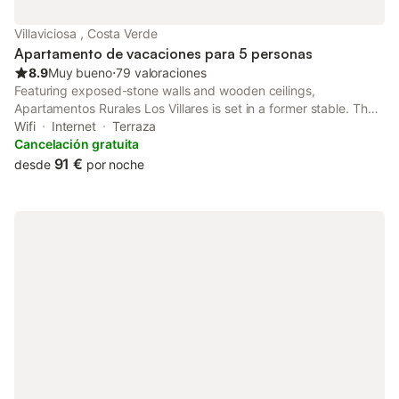
Villaviciosa , Costa Verde
Apartamento de vacaciones para 5 personas
8.9
Muy bueno
⋅
79 valoraciones
Featuring exposed-stone walls and wooden ceilings,
Apartamentos Rurales Los Villares is set in a former stable. The
property offers restored apartments located within 10 km of
Wifi
Internet
Terraza
Colunga and the Asturian Coast.
Cancelación gratuita
91 €
desde
por noche