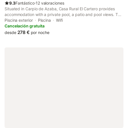
9.3
Fantástico
⋅
12 valoraciones
Situated in Carpio de Azaba, Casa Rural El Cartero provides
accommodation with a private pool, a patio and pool views. The
property has city and inner courtyard views.
Piscina exterior
Piscina
Wifi
Cancelación gratuita
278 €
desde
por noche