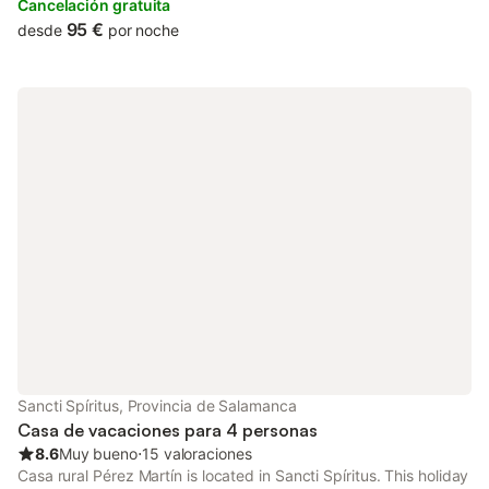
facilities and outdoor furniture.
Cancelación gratuita
95 €
desde
por noche
Sancti Spíritus, Provincia de Salamanca
Casa de vacaciones para 4 personas
8.6
Muy bueno
⋅
15 valoraciones
Casa rural Pérez Martín is located in Sancti Spíritus. This holiday