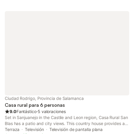
Ciudad Rodrigo, Provincia de Salamanca
Casa rural para 6 personas
9.0
Fantástico
⋅
5 valoraciones
Set in Sanjuanejo in the Castile and Leon region, Casa Rural San
Blas has a patio and city views. This country house provides a
garden as well as a terrace. The property offers barbecue
Terraza
Televisión
Televisión de pantalla plana