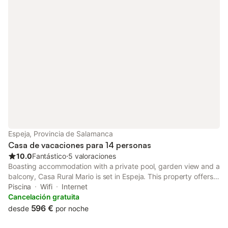
Espeja, Provincia de Salamanca
Casa de vacaciones para 14 personas
10.0
Fantástico
⋅
5 valoraciones
Boasting accommodation with a private pool, garden view and a
balcony, Casa Rural Mario is set in Espeja. This property offers
access to a terrace, free private parking and free WiFi.
Piscina
Wifi
Internet
Cancelación gratuita
596 €
desde
por noche