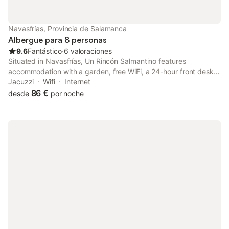
Navasfrías, Provincia de Salamanca
Albergue para 8 personas
9.6
Fantástico
⋅
6 valoraciones
Situated in Navasfrías, Un Rincón Salmantino features
accommodation with a garden, free WiFi, a 24-hour front desk,
and a tour desk.
Jacuzzi
Wifi
Internet
86 €
desde
por noche