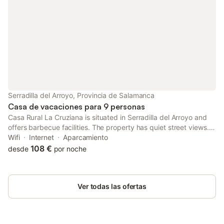
Serradilla del Arroyo, Provincia de Salamanca
Casa de vacaciones para 9 personas
Casa Rural La Cruziana is situated in Serradilla del Arroyo and
offers barbecue facilities. The property has quiet street views.
Free WiFi is available throughout the property and Las Batuecas
Wifi
Internet
Aparcamiento
Natural Park is 41 km away.
108 €
desde
por noche
Ver todas las ofertas