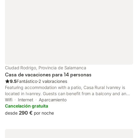
Ciudad Rodrigo, Provincia de Salamanca
Casa de vacaciones para 14 personas
9.5
Fantástico
⋅
2 valoraciones
Featuring accommodation with a patio, Casa Rural Ivanrey is
located in Ivanrey. Guests can benefit from a balcony and an
outdoor fireplace. Providing free WiFi throughout the property,
Wifi
Internet
Aparcamiento
the non-smoking holiday home has an open-air bath.
Cancelación gratuita
290 €
desde
por noche