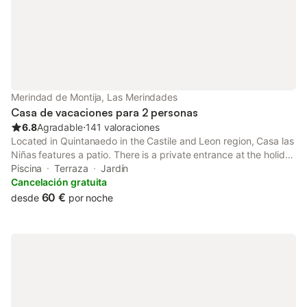
que no se cobran. Si causa daños a la
prop
Merindad de Montija, Las Merindades
Casa de vacaciones para 2 personas
6.8
Agradable
⋅
141 valoraciones
Located in Quintanaedo in the Castile and Leon region, Casa las
Niñas features a patio. There is a private entrance at the holiday
home for the convenience of those who stay.
Piscina
Terraza
Jardín
Cancelación gratuita
60 €
desde
por noche