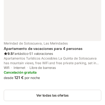
Merindad de Sotoscueva, Las Merindades
Apartamento de vacaciones para 4 personas
9.5
Fantástico
⋅
51 valoraciones
Apartamentos Turísticos Accesibles La Quinta de Sotoscueva
has mountain views, free WiFi and free private parking, set in
Quintanilla del Rebollar. Guests can access the apartment via
Wifi
Internet
Libre de barreras
private entrance.
Cancelación gratuita
121 €
desde
por noche
Ver todas las ofertas